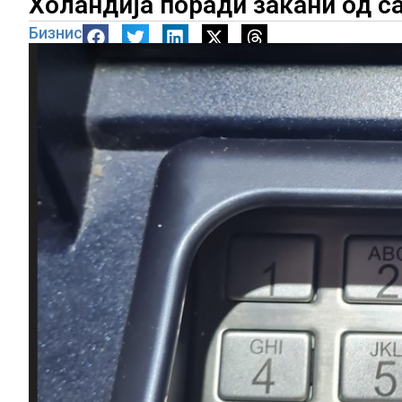
Холандија поради закани од с
Бизнис