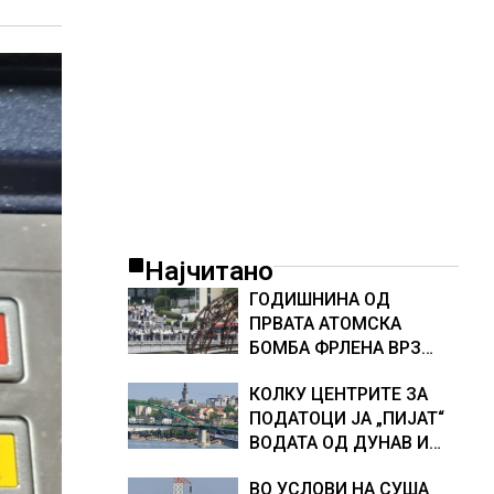
Најчитано
ГОДИШНИНА ОД
ПРВАТА АТОМСКА
БОМБА ФРЛЕНА ВРЗ
ХИРОШИМА – „БОЖЕ,
КОЛКУ ЦЕНТРИТЕ ЗА
ШТО НАПРАВИВМЕ“,
ПОДАТОЦИ ЈА „ПИЈАТ“
како дел од екипажот
ВОДАТА ОД ДУНАВ И
во авионот „Енола Геј“ и
ОД ЕВРОПСКИТЕ РЕКИ,
учесниците во
ВО УСЛОВИ НА СУША
Германија е лидер во
бомбардирањето го