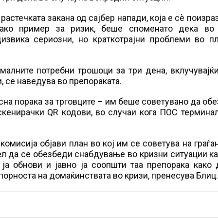
растечката закана од сајбер напади, која е сè поизра
Како пример за ризик, беше споменато дека во 
извика сериозни, но краткотрајни проблеми во пл
малните потребни трошоци за три дена, вклучувајќи
, се наведува во препораката.
асна порака за трговците – им беше советувано да об
скенирачки QR кодови, во случаи кога ПОС термина
комисија објави план во кој им се советува на граѓа
цел да се обезбеди снабдување во кризни ситуации к
 ја обнови и јавно ја соопшти таа препорака како
порноста на домаќинствата во кризи, пренесува Блиц.