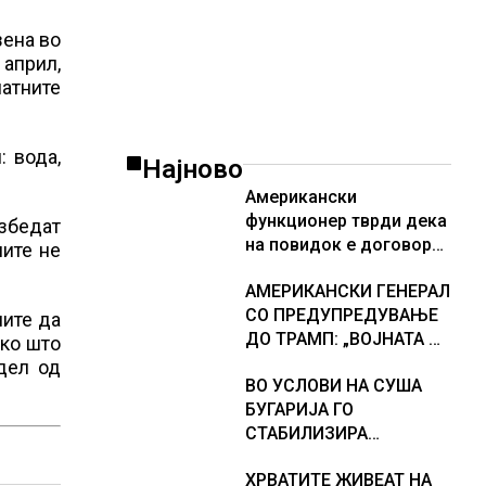
зена во
април,
атните
: вода,
Најново
Американски
функционер тврди дека
езбедат
на повидок е договор
лите не
за Ормуската теснина
АМЕРИКАНСКИ ГЕНЕРАЛ
СО ПРЕДУПРЕДУВАЊЕ
ните да
ДО ТРАМП: „ВОЈНАТА НЕ
ако што
ДАВА РЕЗУЛТАТИ“
 дел од
ВО УСЛОВИ НА СУША
БУГАРИЈА ГО
СТАБИЛИЗИРА
РЕГИОНАЛНИОТ
ХРВАТИТЕ ЖИВЕАТ НА
ЕНЕРГЕТСКИ СИСТЕМ,