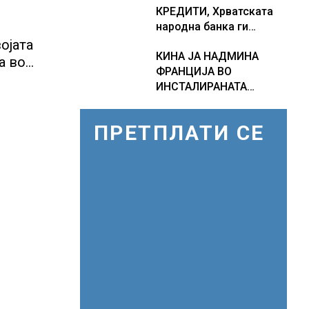
КРЕДИТИ, Хрватската
како Бугарија стана
народна банка ги
балкански шампион во
заострува правилата за
складирање на енергија
ојата
КИНА ЈА НАДМИНА
кредитирање и
од батерии
а во
ФРАНЦИЈА ВО
предупредува на
р во
ИНСТАЛИРАНАТА
зголемени ризици во
МОЌНОСТ НА
финансискиот систем
НУКЛЕАРНИТЕ
ПРЕТПЛАТИ СЕ
ЦЕНТРАЛИ