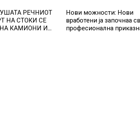
СУШАТА РЕЧНИОТ
Нови можности: Нови
Т НА СТОКИ СЕ
вработени ја започнаа св
НА КАМИОНИ И
професионална приказн
ерманија со итни
Lidl Логистичкиот цента
озможува
Куманово
те да возат и во