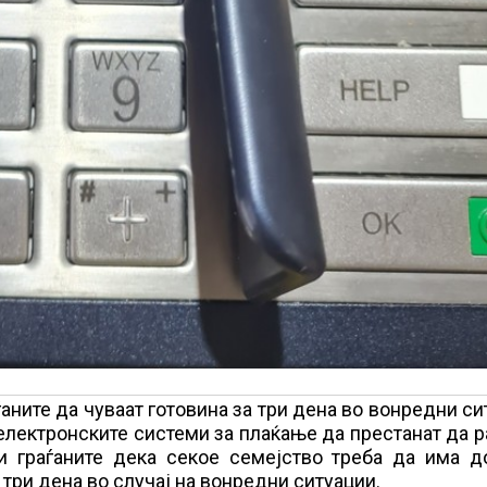
аните да чуваат готовина за три дена во вонредни си
ј електронските системи за плаќање да престанат да р
и граѓаните дека секое семејство треба да има д
три дена во случај на вонредни ситуации.