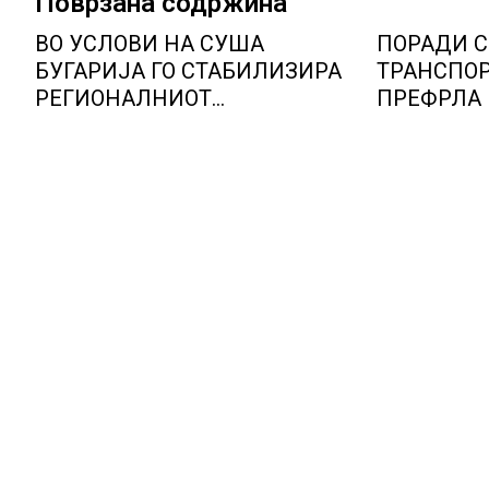
Поврзана содржина
ВО УСЛОВИ НА СУША
ПОРАДИ 
БУГАРИЈА ГО СТАБИЛИЗИРА
ТРАНСПОР
РЕГИОНАЛНИОТ
ПРЕФРЛА 
ЕНЕРГЕТСКИ СИСТЕМ, како
ВОЗОВИ, Г
Бугарија стана балкански
мерки ов
шампион во складирање на
камионџии
енергија од батерии
недела