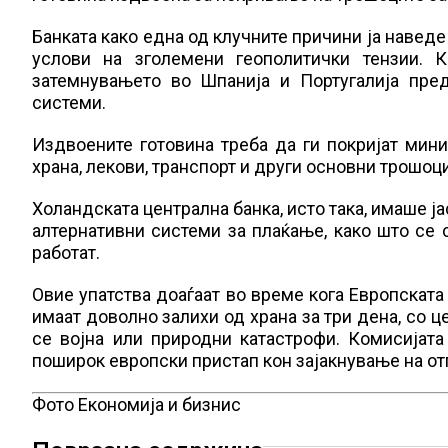
Банката како една од клучните причини ја наведе 
услови на зголемени геополитички тензии. 
затемнувањето во Шпанија и Португалија пред
системи.
Издвоените готовина треба да ги покријат мини
храна, лекови, транспорт и други основни трошоци
Холандската централна банка, исто така, имаше ј
алтернативни системи за плаќање, како што се 
работат.
Овие упатства доаѓаат во време кога Европската 
имаат доволно залихи од храна за три дена, со 
се војна или природни катастрофи. Комисијата
поширок европски пристап кон зајакнување на от
Фото Економија и бизнис