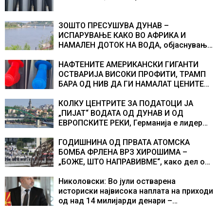
ЗОШТО ПРЕСУШУВА ДУНАВ –
ИСПАРУВАЊЕ КАКО ВО АФРИКА И
НАМАЛЕН ДОТОК НА ВОДА, објаснување
на хидрогеолог од Србија
НАФТЕНИТЕ АМЕРИКАНСКИ ГИГАНТИ
ОСТВАРИЈА ВИСОКИ ПРОФИТИ, ТРАМП
БАРА ОД НИВ ДА ГИ НАМАЛАТ ЦЕНИТЕ
НА ГОРИВАТА
КОЛКУ ЦЕНТРИТЕ ЗА ПОДАТОЦИ ЈА
„ПИЈАТ“ ВОДАТА ОД ДУНАВ И ОД
ЕВРОПСКИТЕ РЕКИ, Германија е лидер
во Европа по бројот на изградени
центри за податоци
ГОДИШНИНА ОД ПРВАТА АТОМСКА
БОМБА ФРЛЕНА ВРЗ ХИРОШИМА –
„БОЖЕ, ШТО НАПРАВИВМЕ“, како дел од
екипажот во авионот „Енола Геј“ и
учесниците во бомбардирањето го
Николовски: Во јули остварена
доживуваа овој настан што го промени
историски највисока наплата на приходи
текот на историјата
од над 14 милијарди денари –
изградивме систем што испорачува