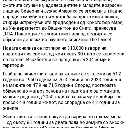
смртните случаи кај адолесцентите и младите возрасни
лица во Северна и Јужна Америка се зголемија, главно
поради самоубиство и употреба на дрога или алкохол,
открија истражувачите предводени од Кристофер Мареј
на Универзитетот во Вашингтон во Сиетл, пренесува
ДПА. Податоците за животниот век од студијата се
објавени денеска во научното списание The Lancet.
Новата анализа се потпира на 310.000 извори на
податоци низ светот, од кои околу 30 отсто се користени
по првпат. Изработени се проценки за 204 земји и
територии.
Глобално, животниот век на жените се зголеми од 51,2
години во 1950 година на 76,3 години во 2023 година, а
на мажите од 47,9 на 71,5 години. Според прогнозата
објавена во мај врз основа на податоците од студијата,
мажите родени од 2050 година па наваму ќе добијат во
просек 4,9 години живот, во споредба со 4,2 години за
жените.
Животниот век продолжува да варира во голема мера
– од околу 83 години за двата пола во земјите со високи