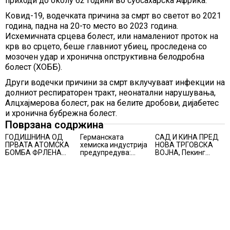
приходи до околу 62 години во субсахарска Африка.
Ковид-19, водечката причина за смрт во светот во 2021
година, падна на 20-то место во 2023 година.
Исхемичната срцева болест, или намалениот проток на
крв во срцето, беше главниот убиец, проследена со
мозочен удар и хронична опструктивна белодробна
болест (ХОББ).
Други водечки причини за смрт вклучуваат инфекции на
долниот респираторен тракт, неонатални нарушувања,
Алцхајмерова болест, рак на белите дробови, дијабетес
и хронична бубрежна болест.
Поврзана содржина
ГОДИШНИНА ОД
Германската
САД И КИНА ПРЕД
ПРВАТА АТОМСКА
хемиска индустрија
НОВА ТРГОВСКА
БОМБА ФРЛЕНА
предупредува:
ВОЈНА, Пекинг
ВРЗ ХИРОШИМА –
Ниските водостои
воведува
„БОЖЕ, ШТО
на Рајна може да го
контрамерки
НАПРАВИВМЕ“, како
намалат
против
дел од екипажот во
производството
американски
авионот „Енола Геј“
компании и
и учесниците во
организации
бомбардирањето го
доживуваа овој
настан што го
промени текот на