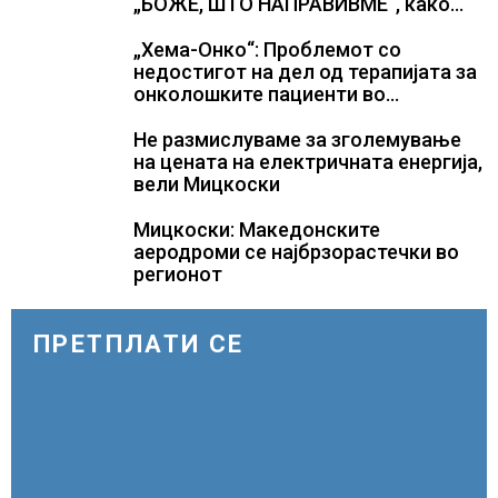
„БОЖЕ, ШТО НАПРАВИВМЕ“, како
дел од екипажот во авионот „Енола
Геј“ и учесниците во
„Хема-Онко“: Проблемот со
бомбардирањето го доживуваа овој
недостигот на дел од терапијата за
настан што го промени текот на
онколошките пациенти во
историјата
моментот е надминат
Не размислуваме за зголемување
на цената на електричната енергија,
вели Мицкоски
Мицкоски: Македонските
аеродроми се најбрзорастечки во
регионот
ПРЕТПЛАТИ СЕ