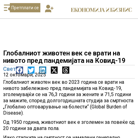
Претплати се
Глобалниот животен век се врати на
нивото пред пандемијата на Ковид-19
Свет
12 октомври, 2025
Глобалниот животен век во 2023 година се врати на
нивото забележано пред пандемијата на Ковид-19,
зголемувајќи се на 76,3 години за жените и 71,5 години
за мажите, според долгогодишната студија за смртноста
„Глобално оптоварување на болести“ (Global Burden of
Disease).
Од 1950 година, животниот век е зголемен за повеќе од
20 години за двата пола.
Иако стапките на смртност се намалени генерално,