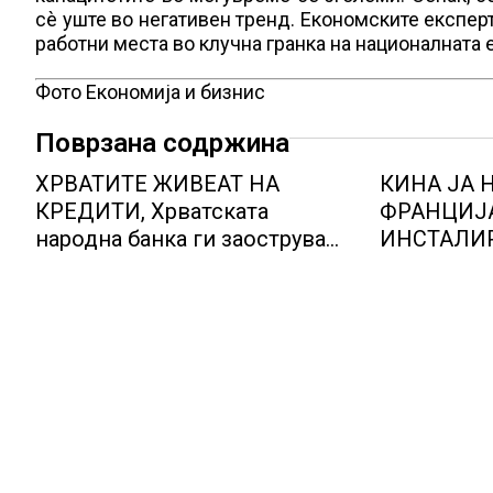
сè уште во негативен тренд. Економските експер
работни места во клучна гранка на националната 
Фото Економија и бизнис
Поврзана содржина
ХРВАТИТЕ ЖИВЕАТ НА
КИНА ЈА
КРЕДИТИ, Хрватската
ФРАНЦИЈ
народна банка ги заострува
ИНСТАЛИ
правилата за кредитирање и
НА НУКЛ
предупредува на зголемени
ЦЕНТРАЛ
ризици во финансискиот
систем