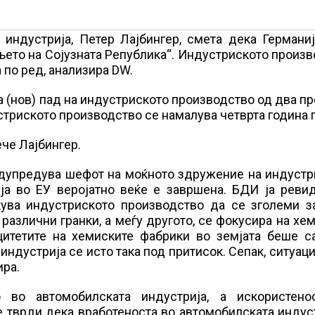
индустрија, Петер Лајбингер, смета дека Германиј
њето на Сојузната Република“. Индустриското произ
 по ред, анализира DW.
 (нов) пад на индустриското производство од два п
стриското производство се намалува четврта година 
рече Лајбингер.
едупредува шефот на моќното здружение на индустр
ија во ЕУ веројатно веќе е завршена. БДИ ја реви
екува индустриското производство да се зголеми з
различни гранки, а меѓу другото, се фокусира на хе
ацитетите на хемиските фабрики во земјата беше с
дустрија се исто така под притисок. Сепак, ситуаци
ира.
 во автомобилската индустрија, а искористено
е тврди дека вработеноста во автомобилската индус