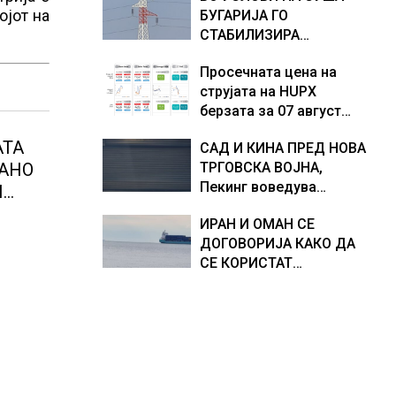
ојот на
БУГАРИЈА ГО
Европа по бројот на
доживуваа овој настан
СТАБИЛИЗИРА
изградени центри за
што го промени текот
РЕГИОНАЛНИОТ
податоци
на историјата
Просечната цена на
ЕНЕРГЕТСКИ СИСТЕМ,
струјата на HUPX
како Бугарија стана
берзата за 07 август
балкански шампион во
2026 изнесува 157,93
складирање на енергија
АТА
САД И КИНА ПРЕД НОВА
евра за мегават час, на
од батерии
АНО
ТРГОВСКА ВОЈНА,
МЕМО 153,56 евра за
Пекинг воведува
мегават час
И
контрамерки против
ИРАН И ОМАН СЕ
американски компании
ДОГОВОРИЈА КАКО ДА
и организации
СЕ КОРИСТАТ
ПОМОРСКИТЕ
КОРИДОРИ ЗА
БРОДОВИТЕ НИЗ
ОРМУСКАТА ТЕСНИНА