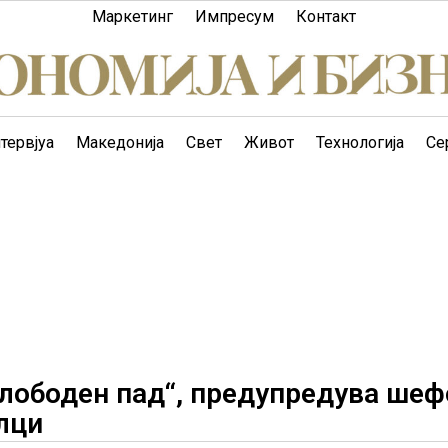
Маркетинг
Импресум
Контакт
тервјуа
Македонија
Свет
Живот
Технологија
Се
слободен пад“, предупредува шеф
лци