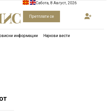
Сабота, 8 Август, 2026
Претплати се
рвисни информации
Најнови вести
от