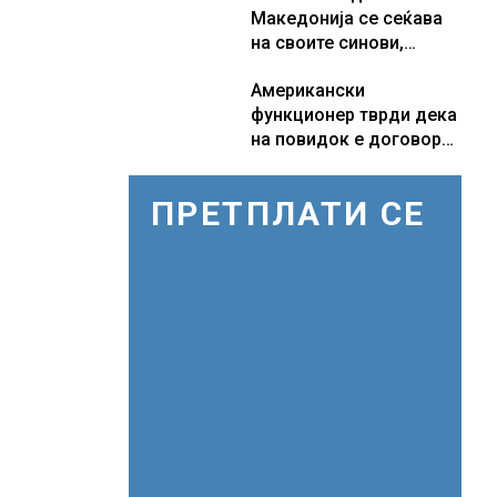
Македонија се сеќава
бараат само лекови
на своите синови,
што навистина им се
објави премиерот
потребни
Американски
Христијан Мицкоски по
функционер тврди дека
повод 25 годишнината
на повидок е договор
од загинувањето на
за Ормуската теснина
десетмината прилепски
бранители
ПРЕТПЛАТИ СЕ