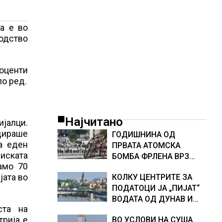
а е во
водство
роценти
по ред.
Најчитано
ијалци.
дираше
ГОДИШНИНА ОД
а еден
ПРВАТА АТОМСКА
миската
БОМБА ФРЛЕНА ВРЗ
амо 70
ХИРОШИМА – „БОЖЕ,
јата во
КОЛКУ ЦЕНТРИТЕ ЗА
ШТО НАПРАВИВМЕ“,
ПОДАТОЦИ ЈА „ПИЈАТ“
како дел од екипажот
ВОДАТА ОД ДУНАВ И
во авионот „Енола Геј“ и
ста на
ОД ЕВРОПСКИТЕ РЕКИ,
учесниците во
трија е
ВО УСЛОВИ НА СУША
Германија е лидер во
бомбардирањето го