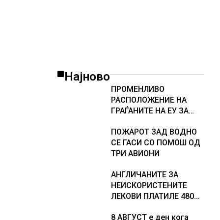
Најново
ПРОМЕНЛИВО
РАСПОЛОЖЕНИЕ НА
ГРАЃАНИТЕ НА ЕУ ЗА
ЗАЧЛЕНУВАЊЕТО НА
ПОЖАРОТ ЗАД ВОДНО
УКРАИНА, изненадува
СЕ ГАСИ СО ПОМОШ ОД
каква е поддршката од
ТРИ АВИОНИ
Полска, Франција и
Германија
АНГЛИЧАНИТЕ ЗА
НЕИСКОРИСТЕНИТЕ
ЛЕКОВИ ПЛАТИЛЕ 480
МИЛИОНИ ФУНТИ,
8 АВГУСТ е ден кога
повик до пациентите да