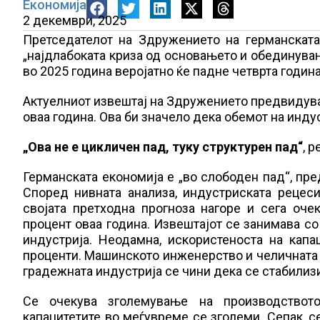
Економија
2 декември, 2025
Претседателот на Здружението на германската 
„најдлабоката криза од основањето и обединува
во 2025 година веројатно ќе падне четврта година
Актуелниот извештај на Здружението предвидува
оваа година. Ова би значело дека обемот на инду
„Ова не е цикличен пад, туку структурен пад“
, 
Германската економија е „во слободен пад“, пр
Според нивната анализа, индустриската рецес
својата претходна прогноза нагоре и сега оч
процент оваа година. Извештајот се занимава со 
индустрија. Неодамна, искористеноста на кап
проценти. Машинското инженерство и челичната ин
градежната индустрија се чини дека се стабилиз
Се очекува зголемување на производството
капацитетите во меѓувреме се зголеми. Сепак, с