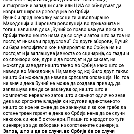
антисрпски и западни сили или ЦИА се обидуваат да
извршат шарена револуција во Србија.
Вучиќ и пред неколку месеци ги инволвираше
Македонија и Шарената револуција во приказната и
тогаш напишав дека „Вучиќ со право кажува дека во
Србија такво нешто нема да се случи затоа што за тоа не
постојат никакви предуслови“. Со други зборови, Вучиќ
си бара непријатели кои најверојатно во Србија не ни
постојат и ја заплашува јавноста со сценарија, со газди и
со спонзори кои, дури и да постојат и да сакаат, не
можат да изведат нешто такво во Србија како што се
изведе во Македонија. Најмалку од кој било друг, такво
нешто би можела да изведе српската опозиција. Но, тоа
не значи дека Вучиќ не може да создава привид, да
заплашува или да се заканува од нешто што е
комплетно нереално затоа што и самиот одлично знае
дека во српските владејачки кругови единственото
нешто со кое не смее да се заканува и за кое треба да
остане траен гарант е дека во Србија нема да се случи
некаков си нов 5 октомври. Плаши го народот со туѓи
сценарија за да заборави на сопствените сценарија.
Затоа, што и да се случи, во Србија ќе се случи