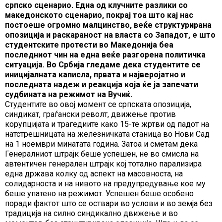
српско сценарио. Една од клучните разлики со
македонското сценарио, покрај тоа што кај нас
постоеше огромно малцинство, веќе структурирана
опозиција и раскараност на власта со Западот, е што
студентските протести во Македонија беа
последниот чин на една веќе разгорена политичка
ситуација. Во Србија гледаме дека студентите се
иницијалната каписла, првата и најверојатно и
последната надеж и реакција која ќе ја запечати
судбината на режимот на Вучиќ.
Студентите во овој момент се српската опозиција,
синдикат, граѓански револт, движење против
корупцијата и трагедиите како 15-те жртви од падот на
натстрешницата на железничката станица во Нови Сад
на 1 ноември минатата година. Затоа и сметам дека
Генералниот штрајк беше успешен, не во смисла на
автентичен генерален штрајк кој тотално парализира
една држава колку од аспект на масовноста, на
солидарноста и на нивото на предупредување кое му
беше упатено на режимот. Успешен беше особено
поради фактот што се оствари во услови и во земја без
традиција на силно синдикално движење и во