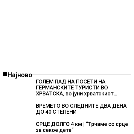
Најново
ГОЛЕМ ПАД НА ПОСЕТИ НА
ГЕРМАНСКИТЕ ТУРИСТИ ВО
ХРВАТСКА, во јуни хрватскиот
туризам оствари помалку
пристигнувања и ноќевања
ВРЕМЕТО ВО СЛЕДНИТЕ ДВА ДЕНА
ДО 40 СТЕПЕНИ
СРЦЕ ДОЛГО 4 км | “Трчаме со срце
за секое дете“