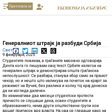
Претплати се
Генералниот штрајк ја разбуди Србија
Свет
9 февруари, 2025
Студентите повикаа, а граѓаните масовно одговорија.
Дента кога го пишувам овој текст Србите излегоа на
генерален штрајк и демонстрираа општа граѓанска
непослушност. Се разбира, станува збор само за првиот
чекор, но и нешто што наликува на почеток на крајот за
режимот на Вучиќ, без разлика и колку тој крај денеска
да ни изгледа далечен.
Во изминативе два месеци студентски протести
пречесто се слушаше дека, освен студентите и
образованието, нема други општествени групи кои
вршат притисок врз власта. На ова се гледаше како на