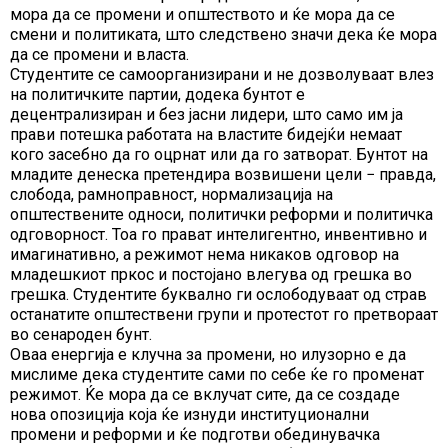
мора да се промени и општеството и ќе мора да се
смени и политиката, што следствено значи дека ќе мора
да се промени и власта.
Студентите се самоорганизирани и не дозволуваат влез
на политичките партии, додека бунтот е
децентрализиран и без јасни лидери, што само им ја
прави потешка работата на властите бидејќи немаат
кого засебно да го оцрнат или да го затворат. Бунтот на
младите денеска претендира возвишени цели − правда,
слобода, рамноправност, нормализација на
општествените односи, политички реформи и политичка
одговорност. Тоа го прават интелигентно, инвентивно и
имагинативно, а режимот нема никаков одговор на
младешкиот пркос и постојано влегува од грешка во
грешка. Студентите буквално ги ослободуваат од страв
останатите општествени групи и протестот го претвораат
во сенароден бунт.
Оваа енергија е клучна за промени, но илузорно е да
мислиме дека студентите сами по себе ќе го променат
режимот. Ќе мора да се вклучат сите, да се создаде
нова опозиција која ќе изнуди институционални
промени и реформи и ќе подготви обединувачка