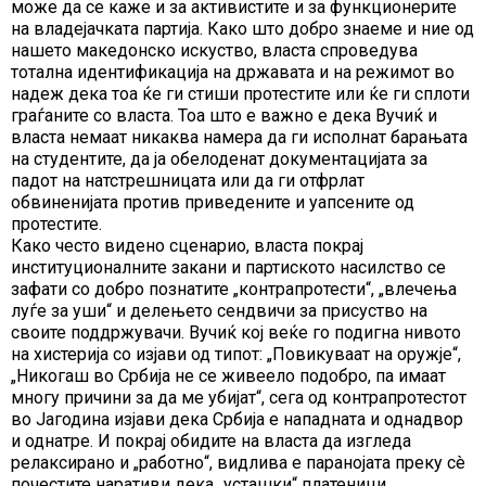
може да се каже и за активистите и за функционерите
на владејачката партија. Како што добро знаеме и ние од
нашето македонско искуство, власта спроведува
тотална идентификација на државата и на режимот во
надеж дека тоа ќе ги стиши протестите или ќе ги сплоти
граѓаните со власта. Тоа што е важно е дека Вучиќ и
власта немаат никаква намера да ги исполнат барањата
на студентите, да ја обелоденат документацијата за
падот на натстрешницата или да ги отфрлат
обвиненијата против приведените и уапсените од
протестите.
Како често видено сценарио, власта покрај
институционалните закани и партиското насилство се
зафати со добро познатите „контрапротести“, „влечења
луѓе за уши“ и делењето сендвичи за присуство на
своите поддржувачи. Вучиќ кој веќе го подигна нивото
на хистерија со изјави од типот: „Повикуваат на оружје“,
„Никогаш во Србија не се живеело подобро, па имаат
многу причини за да ме убијат“, сега од контрапротестот
во Јагодина изјави дека Србија е нападната и однадвор
и однатре. И покрај обидите на власта да изгледа
релаксирано и „работно“, видлива е паранојата преку сè
почестите наративи дека „усташки“ платеници,