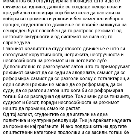
моментов без структурирана опозиција. Што и да се
случува во иднина, дали ќе се создаде некоја нова и
кредибилна опозиција која би можела да настапи на
избори во променети услови и без наместен изборен
процес, студентското движење сè повеќе наликува на
сенароден бунт способен да го растресе режимот од
неговите сигурности и од системот на сила кој го
спроведува.
Главниот квалитет на студентското движење е што ги
соголуваат коруптивноста, негрижата, нестручноста и
неспособноста на режимот и на неговите луѓе.
Дополнително го разголуваат затоа што го приморуваат
режимот самиот да си суди за злоделата, самиот да се
реформира, самиот да се разголи колку е тоталитарен, а
еден сличен режим не може да се реформира, да си
суди, да се разголи затоа што кога би се реформирал
тогаш би се распаднал однатре. Тoa значи дека тензиите,
судирот и бесот, поради неспособноста на режимот
нешто да промени, само ќе растат.
Од тој аспект, студентите се двигатели на една
политичка и културна револуција. Тие ја враќаат надежта
за промени кај граѓаните. И ако поддршката на другите
општествени категории продолжи и се засили, тогаш ќе