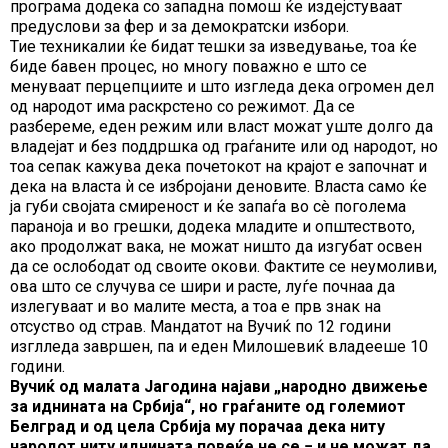
програма додека со западна помош ќе издејстуваат
предуслови за фер и за демократски избори.
Тие техникалии ќе бидат тешки за изведување, тоа ќе
биде бавен процес, но многу поважно е што се
менуваат перцепциите и што изгледа дека огромен дел
од народот има раскрстено со режимот. Да се
разбереме, еден режим или власт можат уште долго да
владејат и без поддршка од граѓаните или од народот, но
тоа сепак кажува дека почетокот на крајот е започнат и
дека на власта ѝ се избројани деновите. Власта само ќе
ја губи својата смиреност и ќе запаѓа во сè поголема
параноја и во грешки, додека младите и општеството,
ако продолжат вака, не можат ништо да изгубат освен
да се ослободат од своите окови. Фактите се неумоливи,
ова што се случува се шири и расте, луѓе почнаа да
излегуваат и во малите места, а тоа е прв знак на
отсуство од страв. Мандатот на Вучиќ по 12 години
изглледа завршен, па и еден Милошевиќ владееше 10
години.
Вучиќ од малата Јагодина најави „народно движење
за иднината на Србија“, но граѓаните од големиот
Белград и од цела Србија му порачаа дека ниту
народот ниту иднината повеќе не се − и не можат да