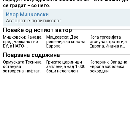
се градат − со него.
Ивор Мицковски
Авторот е политиколог
Повеќе од истиот автор
Мицковски: Канада
Мицковски: Две
Кога трговијата
пред Балканот во
решенија за спас на
станува стратегија:
ЕУ, а НАТО-
Европа
Европа, Индија и
европската
крајот на комфорот
Поврзана содржина
алијанса без
Америка
Ормуската Теснина
Грчките цариници
Коперник: Западна
останува
запленија над 1.000
Европа забележа
затворена, нафтата
боци нелегален
рекордни
повторно поскапува
фреон, дел од нив
температури во јуни
откриени во пратка
и јули
од нашата земја