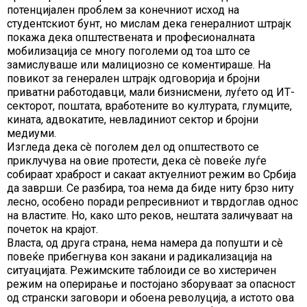
потенцијален проблем за конечниот исход на
студентскиот бунт, но мислам дека генералниот штрајк
покажа дека општествената и професионалната
мобилизација се многу поголеми од тоа што се
замислуваше или малициозно се коментираше. На
повикот за генерален штрајк одговорија и бројни
приватни работодавци, мали бизнисмени, луѓето од ИТ-
секторот, поштата, вработените во културата, глумците,
кината, адвокатите, невладиниот сектор и бројни
медиуми.
Изгледа дека сè поголем дел од општеството се
приклучува на овие протести, дека сè повеќе луѓе
собираат храброст и сакаат актуелниот режим во Србија
да заврши. Се разбира, тоа нема да биде ниту брзо ниту
лесно, особено поради репресивниот и тврдоглав однос
на властите. Но, како што реков, нештата заличуваат на
почеток на крајот.
Власта, од друга страна, нема намера да попушти и сè
повеќе прибегнува кон закани и радикализација на
ситуацијата. Режимските таблоиди се во хистеричен
режим на оперирање и постојано зборуваат за опасност
од странски заговори и обоена револуција, а истото ова