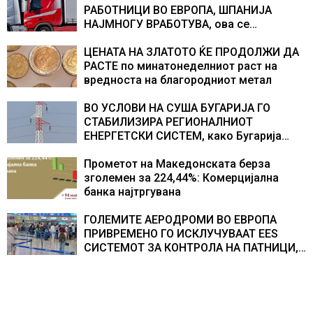
РАБОТНИЦИ ВО ЕВРОПА, ШПАНИЈА
НАЈМНОГУ ВРАБОТУВА, oва се
најбараните работни места во 2026
година
ЦЕНАТА НА ЗЛАТОТО ЌЕ ПРОДОЛЖИ ДА
РАСТЕ по минатонеделниот раст на
вредноста на благородниот метал
ВО УСЛОВИ НА СУША БУГАРИЈА ГО
СТАБИЛИЗИРА РЕГИОНАЛНИОТ
ЕНЕРГЕТСКИ СИСТЕМ, како Бугарија
стана балкански шампион во
складирање на енергија од батерии
Прометот на Македонската берза
зголемен за 224,44%: Комерцијална
банка најтргувана
ГОЛЕМИТЕ АЕРОДРОМИ ВО ЕВРОПА
ПРИВРЕМЕНО ГО ИСКЛУЧУВААТ ЕЕS
СИСТЕМОТ ЗА КОНТРОЛА НА ПАТНИЦИ,
новите правила го забавуваат протокот
на патници на аеродромите и
предизвикува долги редици