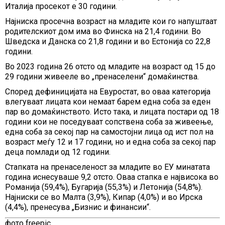
Италија просекот е 30 години.
Најниска просечна возраст на младите кои го напуштаат
родителскиот дом има во Финска на 21,4 години. Во
Шведска и Данска со 21,8 години и во Естонија со 22,8
години.
Во 2023 година 26 отсто од младите на возраст од 15 до
29 години живееле во „пренаселени“ домаќинства.
Според дефиницијата на Евуростат, во оваа категорија
влегуваат лицата кои немаат барем една соба за еден
пар во домаќинството. Исто така, и лицата постари од 18
години кои не поседуваат сопствена соба за живеење,
една соба за секој пар на самостојни лица од ист пол на
возраст меѓу 12 и 17 години, но и една соба за секој пар
деца помлади од 12 години.
Стапката на пренаселеност за младите во ЕУ минатата
година иснесуваше 9,2 отсто. Оваа стапка е највисока во
Романија (59,4%), Бугарија (55,3%) и Летонија (54,8%).
Најниски се во Малта (3,9%), Кипар (4,0%) и во Ирска
(4,4%), пренесува „Бизнис и финансии“.
фото freepic