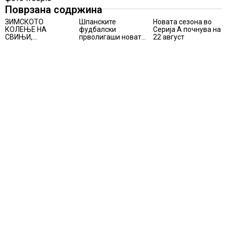
Поврзана содржина
ЗИМСКОТО
Шпанските
Новата сезона во
КОЛЕЊЕ НА
фудбалски
Серија А почнува на
СВИЊИ,
прволигаши новата
22 август
АЛПИНИЗМОТ И
сезона ќе ја почнат
ПЛАНИНАРЕЊЕТО
на 15 август
ВЛЕГОА ВО
РЕГИСТАРОТ НА
КУЛТУРНО
НАСЛЕДСТВО НА
СЛОВЕНИЈА