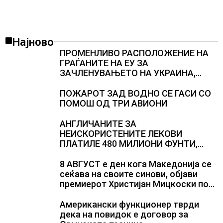
Најново
ПРОМЕНЛИВО РАСПОЛОЖЕНИЕ НА
ГРАЃАНИТЕ НА ЕУ ЗА
ЗАЧЛЕНУВАЊЕТО НА УКРАИНА,
изненадува каква е поддршката од
Полска, Франција и Германија
ПОЖАРОТ ЗАД ВОДНО СЕ ГАСИ СО
ПОМОШ ОД ТРИ АВИОНИ
АНГЛИЧАНИТЕ ЗА
НЕИСКОРИСТЕНИТЕ ЛЕКОВИ
ПЛАТИЛЕ 480 МИЛИОНИ ФУНТИ,
повик до пациентите да бараат
само лекови што навистина им се
8 АВГУСТ е ден кога Македонија се
потребни
сеќава на своите синови, објави
премиерот Христијан Мицкоски по
повод 25 годишнината од
загинувањето на десетмината
Американски функционер тврди
прилепски бранители
дека на повидок е договор за