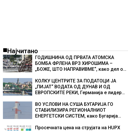
Најчитано
ГОДИШНИНА ОД ПРВАТА АТОМСКА
БОМБА ФРЛЕНА ВРЗ ХИРОШИМА –
„БОЖЕ, ШТО НАПРАВИВМЕ“, како дел од
екипажот во авионот „Енола Геј“ и
учесниците во бомбардирањето го
КОЛКУ ЦЕНТРИТЕ ЗА ПОДАТОЦИ ЈА
доживуваа овој настан што го промени
„ПИЈАТ“ ВОДАТА ОД ДУНАВ И ОД
текот на историјата
ЕВРОПСКИТЕ РЕКИ, Германија е лидер
во Европа по бројот на изградени
центри за податоци
ВО УСЛОВИ НА СУША БУГАРИЈА ГО
СТАБИЛИЗИРА РЕГИОНАЛНИОТ
ЕНЕРГЕТСКИ СИСТЕМ, како Бугарија
стана балкански шампион во
складирање на енергија од батерии
Просечната цена на струјата на HUPX