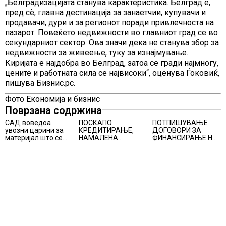
„Белградизацијата станува карактеристика. Белград е,
пред сè, главна дестинација за занаетчии, купувачи и
продавачи, дури и за регионот поради привлечноста на
пазарот. Повеќето недвижности во главниот град се во
секундарниот сектор. Ова значи дека не станува збор за
недвижности за живеење, туку за изнајмување.
Киријата е најдобра во Белград, затоа се гради најмногу,
цените и работната сила се највисоки“, оценува Ѓоковиќ,
пишува Бизнис.рс.
Фото Економија и бизнис
Поврзана содржина
САД воведоа
ПОСКАПО
ПОТПИШУВАЊЕ
увозни царини за
КРЕДИТИРАЊЕ,
ДОГОВОРИ ЗА
материјал што се
НАМАЛЕНА
ФИНАНСИРАЊЕ НА
користи во соларни
ПОБАРУВАЧКА И
ПРУГАТА КРИВА
панели и чипови
НИЗОК РАСТ НА
ПАЛАНКА-ДЕВЕ
ЦЕНИТЕ НА
БАИР
СТАНОВИТЕ ВО
ГЕРМАНИЈА, цените
паднаа во Штутгарт
градот на
автомобилската
индустрија која е во
криза