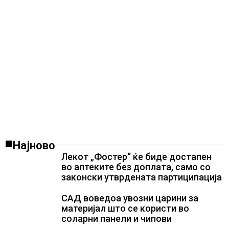
Најново
Лекот „Фостер“ ќе биде достапен
во аптеките без доплата, само со
законски утврдената партиципација
САД воведоа увозни царини за
материјал што се користи во
соларни панели и чипови