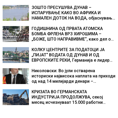
ЗОШТО ПРЕСУШУВА ДУНАВ –
ИСПАРУВАЊЕ КАКО ВО АФРИКА И
НАМАЛЕН ДОТОК НА ВОДА, објаснување
на хидрогеолог од Србија
ГОДИШНИНА ОД ПРВАТА АТОМСКА
БОМБА ФРЛЕНА ВРЗ ХИРОШИМА –
„БОЖЕ, ШТО НАПРАВИВМЕ“, како дел од
екипажот во авионот „Енола Геј“ и
учесниците во бомбардирањето го
КОЛКУ ЦЕНТРИТЕ ЗА ПОДАТОЦИ ЈА
доживуваа овој настан што го промени
„ПИЈАТ“ ВОДАТА ОД ДУНАВ И ОД
текот на историјата
ЕВРОПСКИТЕ РЕКИ, Германија е лидер
во Европа по бројот на изградени
центри за податоци
Николовски: Во јули остварена
историски највисока наплата на приходи
од над 14 милијарди денари –
изградивме систем што испорачува
резултати
КРИЗАТА ВО ГЕРМАНСКАТА
ИНДУСТРИЈА ПРОДОЛЖУВА, секој
месец исчезнуваат 15.000 работни
места