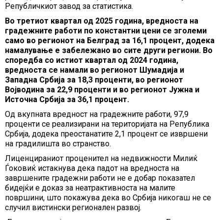
Републичкиот завод за статистика.
Во третиот квартал од 2025 година, вредноста на
градежните работи по константни цени се зголеми
само во регионот на Белград за 16,1 процент, додека
намалување е забележано во сите други региони. Во
споредба со истиот квартал од 2024 година,
вредноста се намали во регионот Шумадија и
Западна Србија за 18,3 проценти, во регионот
Војводина за 22,9 проценти и во регионот Јужна и
Источна Србија за 36,1 процент.
Од вкупната вредност на градежните работи, 97,9
проценти се реализирани на територијата на Република
Србија, додека преостанатите 2,1 процент се извршени
на градилишта во странство.
Лиценцираниот проценител на недвижности Милиќ
Ѓоковиќ истакнува дека падот на вредноста на
завршените градежни работи не е добар показател
бидејќи е доказ за неатрактивноста на малите
површини, што покажува дека во Србија никогаш не се
случил вистински регионален развој.