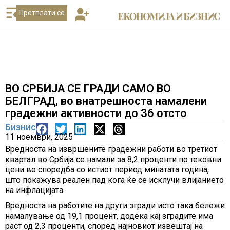
Претплати се
ВО СРБИЈА СЕ ГРАДИ САМО ВО
БЕЛГРАД, во внатрешноста намалени
градежни активности до 36 отсто
Бизнис
11 ноември, 2025
Вредноста на извршените градежни работи во третиот
квартал во Србија се намали за 8,2 проценти по тековни
цени во споредба со истиот период минатата година,
што покажува реален пад кога ќе се исклучи влијанието
на инфлацијата.
Вредноста на работите на други згради исто така бележи
намалување од 19,1 процент, додека кај зградите има
раст од 2,3 проценти, според најновиот извештај на