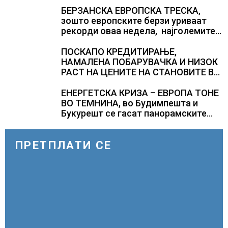
БЕРЗАНСКА ЕВРОПСКА ТРЕСКА,
зошто европските берзи уриваат
рекорди оваа недела, најголемите
победници се помалку познатите
компании за ВИ
ПОСКАПО КРЕДИТИРАЊЕ,
НАМАЛЕНА ПОБАРУВАЧКА И НИЗОК
РАСТ НА ЦЕНИТЕ НА СТАНОВИТЕ ВО
ГЕРМАНИЈА, цените паднаа во
Штутгарт градот на
ЕНЕРГЕТСКА КРИЗА – ЕВРОПА ТОНЕ
автомобилската индустрија која е
ВО ТЕМНИНА, во Будимпешта и
во криза
Букурешт се гасат панорамските
светла, туристите се разочарани
ПРЕТПЛАТИ СЕ