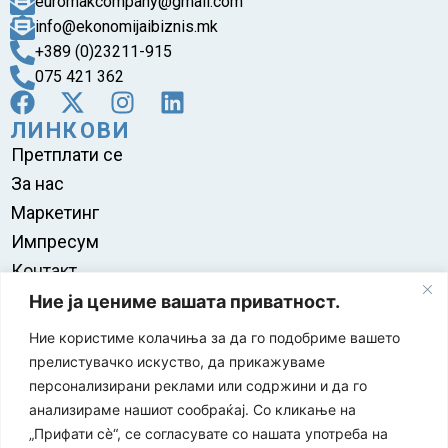
euromakcompany@gmail.com
info@ekonomijaibiznis.mk
+389 (0)23211-915
075 421 362
ЛИНКОВИ
Претплати се
За нас
Маркетинг
Импресум
Контакт
Правила на користење
Ние ја цениме вашата приватност.
Ние користиме колачиња за да го подобриме вашето
прелистувачко искуство, да прикажуваме
персонализирани реклами или содржини и да го
анализираме нашиот сообраќај. Со кликање на
„Прифати сè“, се согласувате со нашата употреба на