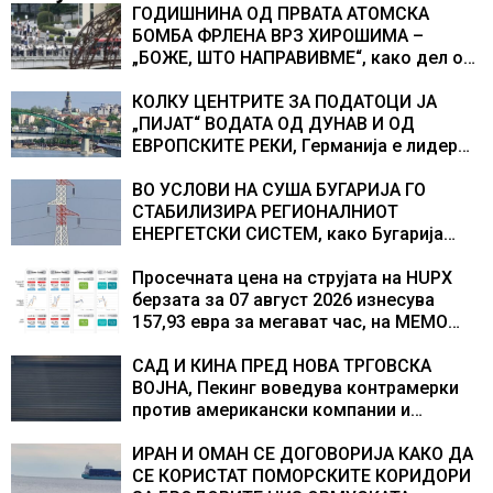
ГОДИШНИНА ОД ПРВАТА АТОМСКА
БОМБА ФРЛЕНА ВРЗ ХИРОШИМА –
„БОЖЕ, ШТО НАПРАВИВМЕ“, како дел од
екипажот во авионот „Енола Геј“ и
учесниците во бомбардирањето го
КОЛКУ ЦЕНТРИТЕ ЗА ПОДАТОЦИ ЈА
доживуваа овој настан што го промени
„ПИЈАТ“ ВОДАТА ОД ДУНАВ И ОД
текот на историјата
ЕВРОПСКИТЕ РЕКИ, Германија е лидер
во Европа по бројот на изградени
центри за податоци
ВО УСЛОВИ НА СУША БУГАРИЈА ГО
СТАБИЛИЗИРА РЕГИОНАЛНИОТ
ЕНЕРГЕТСКИ СИСТЕМ, како Бугарија
стана балкански шампион во
складирање на енергија од батерии
Просечната цена на струјата на HUPX
берзата за 07 август 2026 изнесува
157,93 евра за мегават час, на МЕМО
153,56 евра за мегават час
САД И КИНА ПРЕД НОВА ТРГОВСКА
ВОЈНА, Пекинг воведува контрамерки
против американски компании и
организации
ИРАН И ОМАН СЕ ДОГОВОРИЈА КАКО ДА
СЕ КОРИСТАТ ПОМОРСКИТЕ КОРИДОРИ