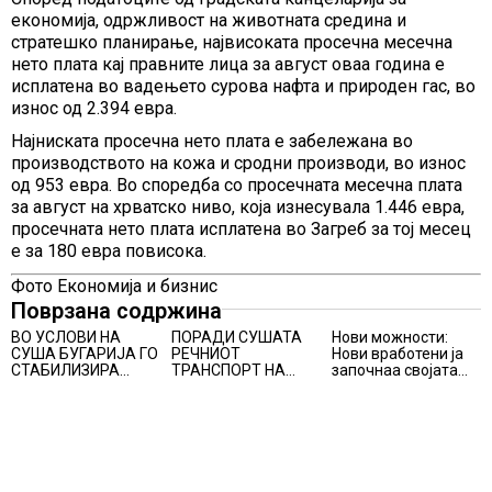
економија, одржливост на животната средина и
стратешко планирање, највисоката просечна месечна
нето плата кај правните лица за август оваа година е
исплатена во вадењето сурова нафта и природен гас, во
износ од 2.394 евра.
Најниската просечна нето плата е забележана во
производството на кожа и сродни производи, во износ
од 953 евра. Во споредба со просечната месечна плата
за август на хрватско ниво, која изнесувала 1.446 евра,
просечната нето плата исплатена во Загреб за тој месец
е за 180 евра повисока.
Фото Економија и бизнис
Поврзана содржина
ВО УСЛОВИ НА
ПОРАДИ СУШАТА
Нови можности:
СУША БУГАРИЈА ГО
РЕЧНИОТ
Нови вработени ја
СТАБИЛИЗИРА
ТРАНСПОРТ НА
започнаа својата
РЕГИОНАЛНИОТ
СТОКИ СЕ ПРЕФРЛА
професионална
ЕНЕРГЕТСКИ
НА КАМИОНИ И
приказна во Lidl
СИСТЕМ, како
ВОЗОВИ, Германија
Логистичкиот
Бугарија стана
со итни мерки
центар во Куманово
балкански шампион
овозможува
во складирање на
камионџиите да
енергија од батерии
возат и во недела