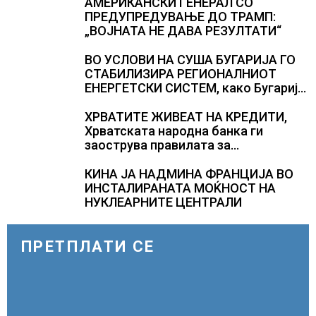
АМЕРИКАНСКИ ГЕНЕРАЛ СО
ПРЕДУПРЕДУВАЊЕ ДО ТРАМП:
„ВОЈНАТА НЕ ДАВА РЕЗУЛТАТИ“
ВО УСЛОВИ НА СУША БУГАРИЈА ГО
СТАБИЛИЗИРА РЕГИОНАЛНИОТ
ЕНЕРГЕТСКИ СИСТЕМ, како Бугарија
стана балкански шампион во
складирање на енергија од батерии
ХРВАТИТЕ ЖИВЕАТ НА КРЕДИТИ,
Хрватската народна банка ги
заострува правилата за
кредитирање и предупредува на
зголемени ризици во финансискиот
КИНА ЈА НАДМИНА ФРАНЦИЈА ВО
систем
ИНСТАЛИРАНАТА МОЌНОСТ НА
НУКЛЕАРНИТЕ ЦЕНТРАЛИ
ПРЕТПЛАТИ СЕ