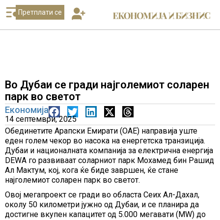
Претплати се
Во Дубаи се гради најголемиот соларен
парк во светот
Економија
14 септември, 2025
Обединетите Арапски Емирати (ОАЕ) направија уште
еден голем чекор во насока на енергетска транзиција.
Дубаи и националната компанија за електрична енергија
DEWA го развиваат соларниот парк Мохамед бин Рашид
Ал Мактум, кој, кога ќе биде завршен, ќе стане
најголемиот соларен парк во светот.
Овој мегапроект се гради во областа Сеих Ал-Дахал,
околу 50 километри јужно од Дубаи, и се планира да
достигне вкупен капацитет од 5.000 мегавати (MW) до