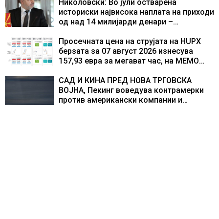
центри за податоци
Николовски: Во јули остварена
историски највисока наплата на приходи
од над 14 милијарди денари –
изградивме систем што испорачува
резултати
Просечната цена на струјата на HUPX
берзата за 07 август 2026 изнесува
157,93 евра за мегават час, на МЕМО
153,56 евра за мегават час
САД И КИНА ПРЕД НОВА ТРГОВСКА
ВОЈНА, Пекинг воведува контрамерки
против американски компании и
организации