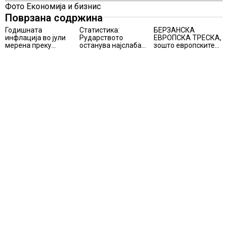
Фото Економија и бизнис
Поврзана содржина
Годишната
Статистика:
БЕРЗАНСКА
инфлација во јули
Рударството
ЕВРОПСКА ТРЕСКА,
мерена преку
останува најслаба
зошто европските
индексот на
алка во
берзи уриваат
трошоците на
индустријата и
рекорди оваа
живот изнесува 2.3
покрај потенцијалот
недела,
%
за нови инвестиции
најголемите
победници се
помалку познатите
компании за ВИ