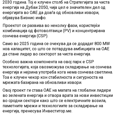
2030 година. Тој е клучен столб на Стратегијата за чиста
енергија на Дубаи 2050, чија цел е значителен дел од
енергијата во ОАЕ да доаѓа од обновливи извори,
објавува Бизнис инфо.
Проектот се развива во неколку фази, користејќи
комбинација од фотоволтаици (PV) и концентрирана
сончева енергија (CSP).
Само во 2025 година се очекува да се додадат 800 MW
нов капацитет, со што се потврдува амбицијата на ОАЕ
да стане лидер во секторот за чиста енергија.
Особено важна компонента на овој парк е CSP
технологијата, која овозможува складирање на сончева
енергија и нејзина употреба кога нема сончева светлина.
Тоа е клучен чекор кон стабилноста и сигурноста на
мрежата базирана на обновливи извори.
Овој проект ги става ОАЕ на мапата на глобални лидери
во зелената енергија и отвора врата за нови инвестиции
во сродни сектори како што се електричните возила,
паметните мрежи и технологиите за складирање на
енергија, пренесува Инвеститор.ме.