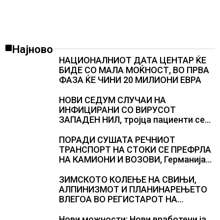
Најново
НАЦИОНАЛНИОТ ДАТА ЦЕНТАР ЌЕ
БИДЕ СО МАЛА МОЌНОСТ, ВО ПРВА
ФАЗА ЌЕ ЧИНИ 20 МИЛИОНИ ЕВРА
НОВИ СЕДУМ СЛУЧАИ НА
ИНФИЦИРАНИ СО ВИРУСОТ
ЗАПАДЕН НИЛ, тројца пациенти се
во критична состојба
ПОРАДИ СУШАТА РЕЧНИОТ
ТРАНСПОРТ НА СТОКИ СЕ ПРЕФРЛА
НА КАМИОНИ И ВОЗОВИ, Германија
со итни мерки овозможува
камионџиите да возат и во недела
ЗИМСКОТО КОЛЕЊЕ НА СВИЊИ,
АЛПИНИЗМОТ И ПЛАНИНАРЕЊЕТО
ВЛЕГОА ВО РЕГИСТАРОТ НА
КУЛТУРНО НАСЛЕДСТВО НА
СЛОВЕНИЈА
Нови можности: Нови вработени ја