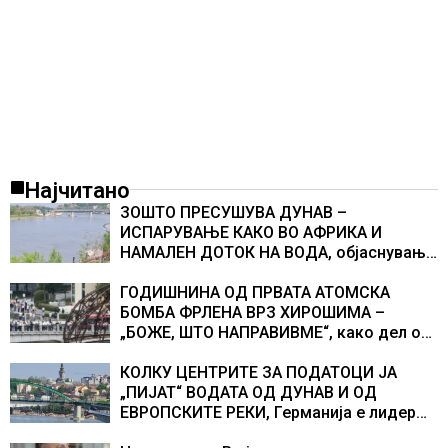
Најчитано
ЗОШТО ПРЕСУШУВА ДУНАВ –
ИСПАРУВАЊЕ КАКО ВО АФРИКА И
НАМАЛЕН ДОТОК НА ВОДА, објаснување
на хидрогеолог од Србија
ГОДИШНИНА ОД ПРВАТА АТОМСКА
БОМБА ФРЛЕНА ВРЗ ХИРОШИМА –
„БОЖЕ, ШТО НАПРАВИВМЕ“, како дел од
екипажот во авионот „Енола Геј“ и
учесниците во бомбардирањето го
КОЛКУ ЦЕНТРИТЕ ЗА ПОДАТОЦИ ЈА
доживуваа овој настан што го промени
„ПИЈАТ“ ВОДАТА ОД ДУНАВ И ОД
текот на историјата
ЕВРОПСКИТЕ РЕКИ, Германија е лидер
во Европа по бројот на изградени