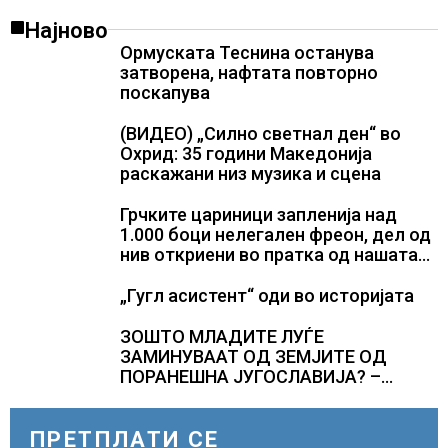
Најново
Ормуската Теснина останува
затворена, нафтата повторно
поскапува
(ВИДЕО) „Силно светнал ден“ во
Охрид: 35 години Македонија
раскажани низ музика и сцена
Грчките цариници запленија над
1.000 боци нелегален фреон, дел од
нив откриени во пратка од нашата
земја
„Гугл асистент“ оди во историјата
ЗОШТО МЛАДИТЕ ЛУЃЕ
ЗАМИНУВААТ ОД ЗЕМЈИТЕ ОД
ПОРАНЕШНА ЈУГОСЛАВИЈА? –
секоја година годишно заминуваат
над 130 илјади лица, најмногу од
Хрватска
ПРЕТПЛАТИ СЕ