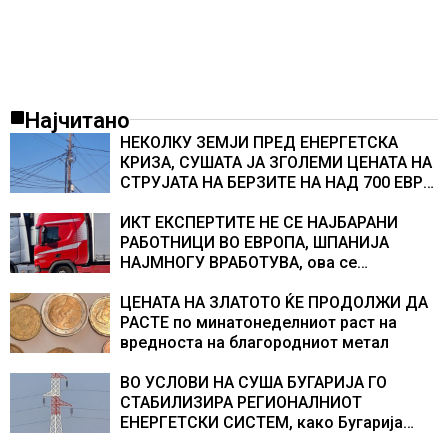
Најчитано
НЕКОЛКУ ЗЕМЈИ ПРЕД ЕНЕРГЕТСКА
КРИЗА, СУШАТА ЈА ЗГОЛЕМИ ЦЕНАТА НА
СТРУЈАТА НА БЕРЗИТЕ НА НАД 700 ЕВРА
ЗА МЕГАВАТ-ЧАС
ИКТ ЕКСПЕРТИТЕ НЕ СЕ НАЈБАРАНИ
РАБОТНИЦИ ВО ЕВРОПА, ШПАНИЈА
НАЈМНОГУ ВРАБОТУВА, oва се
најбараните работни места во 2026
година
ЦЕНАТА НА ЗЛАТОТО ЌЕ ПРОДОЛЖИ ДА
РАСТЕ по минатонеделниот раст на
вредноста на благородниот метал
ВО УСЛОВИ НА СУША БУГАРИЈА ГО
СТАБИЛИЗИРА РЕГИОНАЛНИОТ
ЕНЕРГЕТСКИ СИСТЕМ, како Бугарија
стана балкански шампион во