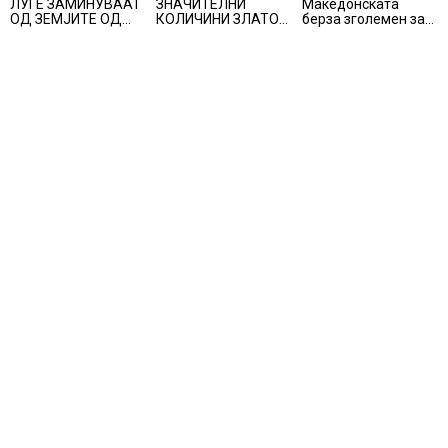
ЛУЃЕ ЗАМИНУВААТ
ЗНАЧИТЕЛНИ
Македонската
ОД ЗЕМЈИТЕ ОД
КОЛИЧИНИ ЗЛАТО
берза зголемен за
ПОРАНЕШНА
ОД ЗЛАТНИТЕ
224,44%:
ЈУГОСЛАВИЈА? –
РЕЗЕРВИ
Комерцијална
секоја година
банка најтргувана
годишно
заминуваат над 130
илјади лица,
најмногу од
Хрватска