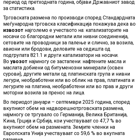
период од претходната година, објави Државниот завод
за статистика.
Трговската размена по производи според Стандардната
меѓународна трговска класификација покажува дека во
извозот
најголемо е учеството на: катализаторите на
носачи со благородни метали или нивни соединенија,
сетовите на проводници за палење и слично, за возила,
авиони или бродови, деловите на седишта од
подгрупата 821.1 и други катализатори на носачи.
Во
увозот
најмногу се застапени: нафтените масла и
маслата добиени од битуменозни минерали (освен
сурови), другите метали од платинската група и нивни
легури, необработени или во облик на прав, платината и
легурите на платина, необработени или во прав и други
моторни возила за пренос на лица.
Во периодот јануари – септември 2025 година, според
вкупниот обем на надворешнотрговската размена,
најмногу се тргувало со Германија, Велика Британија,
Кина, Грција и Србија, кои учествуваат со 47,7 % во
вкупниот обем на размената. Земјите членки на
Европската Унија учествуваат со 59,6 % во вкупната
размена.