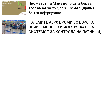
складирање на енергија од батерии
Прометот на Македонската берза
зголемен за 224,44%: Комерцијална
банка најтргувана
ГОЛЕМИТЕ АЕРОДРОМИ ВО ЕВРОПА
ПРИВРЕМЕНО ГО ИСКЛУЧУВААТ ЕЕS
СИСТЕМОТ ЗА КОНТРОЛА НА ПАТНИЦИ,
новите правила го забавуваат протокот
на патници на аеродромите и
предизвикува долги редици