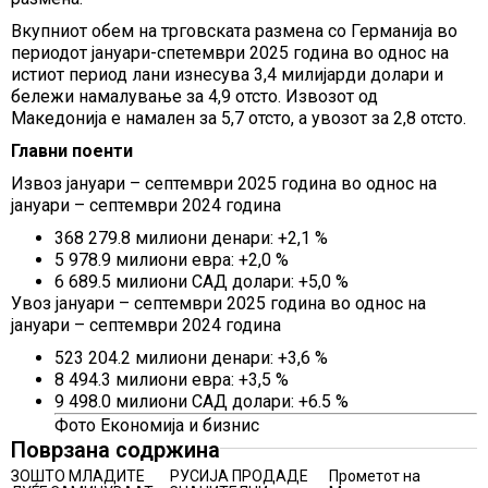
Вкупниот обем на трговската размена со Германија во
периодот јануари-спетември 2025 година во однос на
истиот период лани изнесува 3,4 милијарди долари и
бележи намалување за 4,9 отсто. Извозот од
Македонија е намален за 5,7 отсто, а увозот за 2,8 отсто.
Главни поенти
Извоз јануари – септември 2025 година во однос на
јануари – септември 2024 година
368 279.8 милиони денари: +2,1 %
5 978.9 милиони евра: +2,0 %
6 689.5 милиони САД долари: +5,0 %
Увоз јануари – септември 2025 година во однос на
јануари – септември 2024 година
523 204.2 милиони денари: +3,6 %
8 494.3 милиони евра: +3,5 %
9 498.0 милиони САД долари: +6.5 %
Фото Економија и бизнис
Поврзана содржина
ЗОШТО МЛАДИТЕ
РУСИЈА ПРОДАДЕ
Прометот на