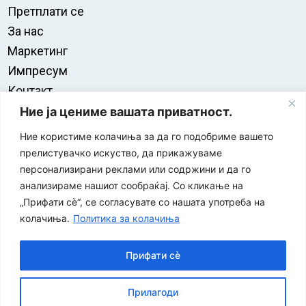
Претплати се
За нас
Маркетинг
Импресум
Контакт
Правила на користење
Ние ја цениме вашата приватност.
Ние користиме колачиња за да го подобриме вашето
прелистувачко искуство, да прикажуваме
персонализирани реклами или содржини и да го
анализираме нашиот сообраќај. Со кликање на
„Прифати сè“, се согласувате со нашата употреба на
колачиња.
Политика за колачиња
Прифати сè
“ЕУРО-МАК-КОМПАНИ” Д.О.О е членка на асоцијацијата
Прилагоди
за заштита на печатени медиуми