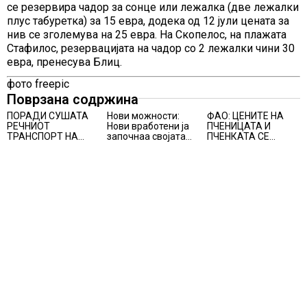
се резервира чадор за сонце или лежалка (две лежалки
плус табуретка) за 15 евра, додека од 12 јули цената за
нив се зголемува на 25 евра. На Скопелос, на плажата
Стафилос, резервацијата на чадор со 2 лежалки чини 30
евра, пренесува Блиц.
фото freepic
Поврзана содржина
ПОРАДИ СУШАТА
Нови можности:
ФАО: ЦЕНИТЕ НА
РЕЧНИОТ
Нови вработени ја
ПЧЕНИЦАТА И
ТРАНСПОРТ НА
започнаа својата
ПЧЕНКАТА СЕ
СТОКИ СЕ ПРЕФРЛА
професионална
ПОВИСОКИ ВО
НА КАМИОНИ И
приказна во Lidl
ЈУЛИ, млекото и
ВОЗОВИ, Германија
Логистичкиот
месото бележат
со итни мерки
центар во Куманово
пониски цени
овозможува
камионџиите да
возат и во недела