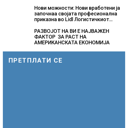
КУЛТУРНО НАСЛЕДСТВО НА
СЛОВЕНИЈА
Нови можности: Нови вработени ја
започнаа својата професионална
приказна во Lidl Логистичкиот
центар во Куманово
РАЗВОЈОТ НА ВИ Е НАЈВАЖЕН
ФАКТОР ЗА РАСТ НА
АМЕРИКАНСКАТА ЕКОНОМИЈА
ПРЕТПЛАТИ СЕ