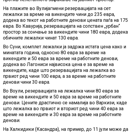
На плажите во Вулијагмени резервацијата на сет
лежалки за време на викендите чини до 235 евра,
додека во текот на работните денови цената паѓа на 175
евра. Во Кавурија, резервацијата на сопствен „урбан“
простор за сончање за викендите чини 180 евра, додека
обичните лежалки чинат 130 евра.
Во Суни, комплет лежалки ја задржа истата цена како и
минатата година, односно 80 евра за време на
викендите и 50 евра за време на работните денови,
додека во Лагониси највисока цена е за време на
викендите, каде што резервацијата на лежалка во
првиот ред чини 100 евра, а за време на работните
денови чини 30 евра.
Во Воули, резервацијата на лежалка чини 80 евра за
време на викендите и 50 евра за време на работните
денови. Цените драстично се намалија во Варкизи, каде
што лежалка во првиот и вториот ред чини 40 евра за
време на викендите и 30 евра за време на работните
денови.
На Халкидики (Касандра), на пример, до 11 јули може да