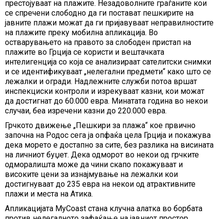
престојуваат на плажите. Незадоволните граѓаните кои
се спречени слободно да ги постават пешкирите на
јавните плажи можат да ги пријавуваат неправилностите
на плажите преку мобилна апликација. Во
остварувањето на правото за слободен пристап на
плажите во Грција се користи и вештачката
интелигенција со која се анализираат сателитски снимки
и се идентификуваат „нелегални предмети“ како што се
лежалки и огради. Надлежните служби потоа вршат
инспекциски контроли и изрекуваат казни, кои можат
да достигнат до 60.000 евра. Минатата година во некои
случаи, беа изречени казни до 220.000 евра.
Грчкото движење „Пешкири за плажа“ кое првично
започна на Родос сега ја опфаќа цела Грција и покажува
дека морето е достапно за сите, без разлика на висината
на личниот буџет. Дека одморот во некои од грчките
одморалишта може да чини скапо покажуваат и
високите цени за изнајмување на лежалки кои
достигнуваат до 235 евра на некои од атрактивните
плажи и места на Атика.
Апликацијата MyCoast стана клучна алатка во борбата
против нелегалното зафаќање на јавниот простор.