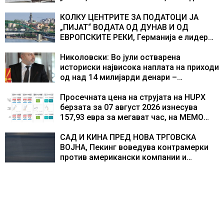
екипажот во авионот „Енола Геј“ и
учесниците во бомбардирањето го
КОЛКУ ЦЕНТРИТЕ ЗА ПОДАТОЦИ ЈА
доживуваа овој настан што го промени
„ПИЈАТ“ ВОДАТА ОД ДУНАВ И ОД
текот на историјата
ЕВРОПСКИТЕ РЕКИ, Германија е лидер
во Европа по бројот на изградени
центри за податоци
Николовски: Во јули остварена
историски највисока наплата на приходи
од над 14 милијарди денари –
изградивме систем што испорачува
резултати
Просечната цена на струјата на HUPX
берзата за 07 август 2026 изнесува
157,93 евра за мегават час, на МЕМО
153,56 евра за мегават час
САД И КИНА ПРЕД НОВА ТРГОВСКА
ВОЈНА, Пекинг воведува контрамерки
против американски компании и
организации