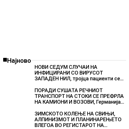
Најново
НОВИ СЕДУМ СЛУЧАИ НА
ИНФИЦИРАНИ СО ВИРУСОТ
ЗАПАДЕН НИЛ, тројца пациенти се
во критична состојба
ПОРАДИ СУШАТА РЕЧНИОТ
ТРАНСПОРТ НА СТОКИ СЕ ПРЕФРЛА
НА КАМИОНИ И ВОЗОВИ, Германија
со итни мерки овозможува
камионџиите да возат и во недела
ЗИМСКОТО КОЛЕЊЕ НА СВИЊИ,
АЛПИНИЗМОТ И ПЛАНИНАРЕЊЕТО
ВЛЕГОА ВО РЕГИСТАРОТ НА