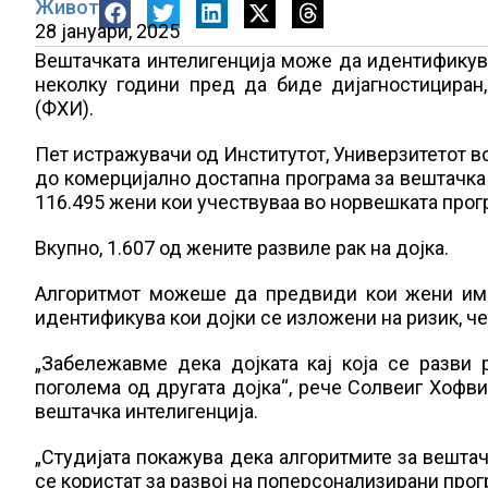
Живот
28 јануари, 2025
Вештачката интелигенција може да идентификува
неколку години пред да биде дијагностициран
(ФХИ).
Пет истражувачи од Институтот, Универзитетот в
до комерцијално достапна програма за вештачка 
116.495 жени кои учествуваа во норвешката прогр
Вкупно, 1.607 од жените развиле рак на дојка.
Алгоритмот можеше да предвиди кои жени имаа
идентификува кои дојки се изложени на ризик, че
„Забележавме дека дојката кај која се разви 
поголема од другата дојка“, рече Солвеиг Хофви
вештачка интелигенција.
„Студијата покажува дека алгоритмите за вештач
се користат за развој на поперсонализирани прог