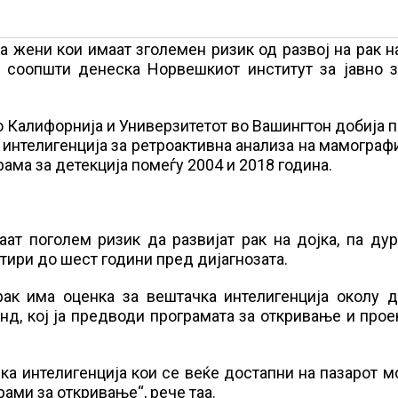
 жени кои имаат зголемен ризик од развој на рак н
, соопшти денеска Норвешкиот институт за јавно з
о Калифорнија и Универзитетот во Вашингтон добија 
интелигенција за ретроактивна анализа на мамограф
ама за детекција помеѓу 2004 и 2018 година.
т поголем ризик да развијат рак на дојка, па дур
тири до шест години пред дијагнозата.
рак има оценка за вештачка интелигенција околу д
нд, кој ја предводи програмата за откривање и прое
ка интелигенција кои се веќе достапни на пазарот 
рами за откривање“, рече таа.