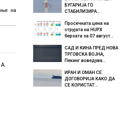
БУГАРИЈА ГО
Европа по бројот на
доживуваа овој настан
ање на
СТАБИЛИЗИРА
изградени центри за
што го промени текот
РЕГИОНАЛНИОТ
податоци
на историјата
Просечната цена на
ЕНЕРГЕТСКИ СИСТЕМ,
струјата на HUPX
како Бугарија стана
берзата за 07 август
балкански шампион во
2026 изнесува 157,93
складирање на енергија
САД И КИНА ПРЕД НОВА
евра за мегават час, на
од батерии
ТРГОВСКА ВОЈНА,
МЕМО 153,56 евра за
Пекинг воведува
мегават час
 А
контрамерки против
ИРАН И ОМАН СЕ
американски компании
ДОГОВОРИЈА КАКО ДА
и организации
СЕ КОРИСТАТ
ПОМОРСКИТЕ
КОРИДОРИ ЗА
БРОДОВИТЕ НИЗ
ОРМУСКАТА ТЕСНИНА