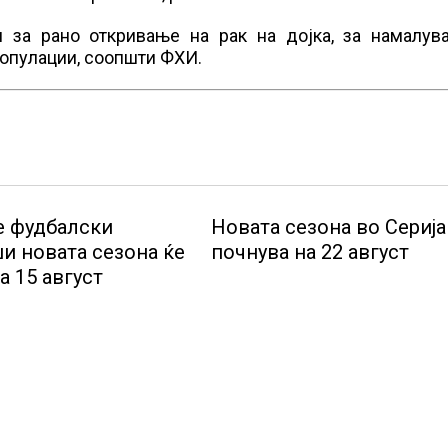
и за рано откривање на рак на дојка, за намалув
популации, соопшти ФХИ.
 фудбалски
Новата сезона во Серија
и новата сезона ќе
почнува на 22 август
на 15 август