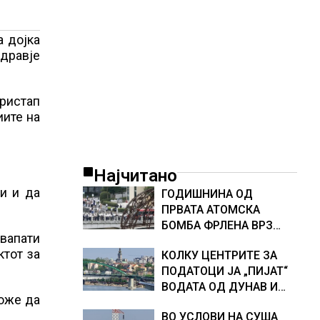
а дојка
дравје
пристап
иите на
Најчитано
и и да
ГОДИШНИНА ОД
ПРВАТА АТОМСКА
БОМБА ФРЛЕНА ВРЗ
вапати
ХИРОШИМА – „БОЖЕ,
ктот за
КОЛКУ ЦЕНТРИТЕ ЗА
ШТО НАПРАВИВМЕ“,
ПОДАТОЦИ ЈА „ПИЈАТ“
како дел од екипажот
ВОДАТА ОД ДУНАВ И
во авионот „Енола Геј“ и
може да
ОД ЕВРОПСКИТЕ РЕКИ,
учесниците во
ВО УСЛОВИ НА СУША
Германија е лидер во
бомбардирањето го