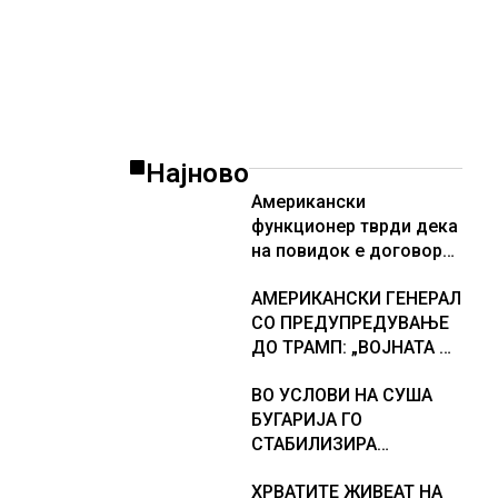
Најново
Американски
функционер тврди дека
на повидок е договор
за Ормуската теснина
АМЕРИКАНСКИ ГЕНЕРАЛ
СО ПРЕДУПРЕДУВАЊЕ
ДО ТРАМП: „ВОЈНАТА НЕ
ДАВА РЕЗУЛТАТИ“
ВО УСЛОВИ НА СУША
БУГАРИЈА ГО
СТАБИЛИЗИРА
РЕГИОНАЛНИОТ
ХРВАТИТЕ ЖИВЕАТ НА
ЕНЕРГЕТСКИ СИСТЕМ,