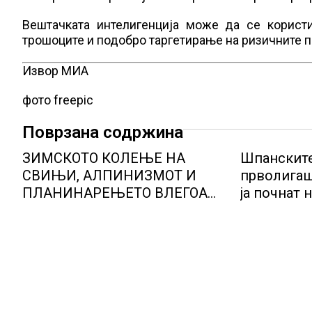
Вештачката интелигенција може да се корист
трошоците и подобро таргетирање на ризичните 
Извор МИА
фото freepic
Поврзана содржина
ЗИМСКОТО КОЛЕЊЕ НА
Шпанските
СВИЊИ, АЛПИНИЗМОТ И
прволигаш
ПЛАНИНАРЕЊЕТО ВЛЕГОА
ја почнат 
ВО РЕГИСТАРОТ НА
КУЛТУРНО НАСЛЕДСТВО НА
СЛОВЕНИЈА