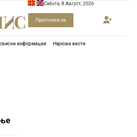
Сабота, 8 Август, 2026
Претплати се
рвисни информации
Најнови вести
ање