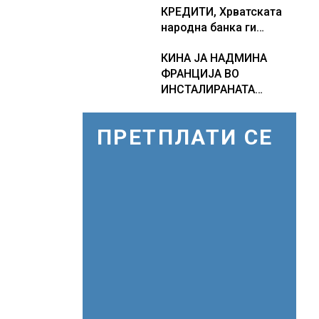
КРЕДИТИ, Хрватската
како Бугарија стана
народна банка ги
балкански шампион во
заострува правилата за
складирање на енергија
КИНА ЈА НАДМИНА
кредитирање и
од батерии
ФРАНЦИЈА ВО
предупредува на
ИНСТАЛИРАНАТА
зголемени ризици во
МОЌНОСТ НА
финансискиот систем
НУКЛЕАРНИТЕ
ПРЕТПЛАТИ СЕ
ЦЕНТРАЛИ