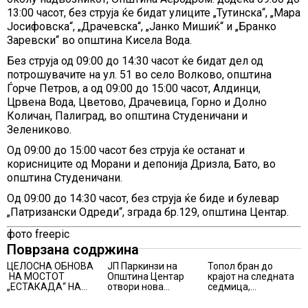
13:00 часот, без струја ќе бидат улиците „Тутинска“, „Мара
Јосифовска“, „Драчевска“, „Јанко Мишиќ“ и „Бранко
Заревски“ во општина Кисела Вода.
Без струја од 09:00 до 14:30 часот ќе бидат дел од
потрошувачите на ул. 51 во село Волково, општина
Ѓорче Петров, а од 09:00 до 15:00 часот, Алдинци,
Црвена Вода, Цветово, Драчевица, Горно и Долно
Количан, Палиград, во општина Студеничани и
Зелениково.
Oд 09:00 до 15:00 часот без струја ќе останат и
корисниците од Морани и депонија Дризла, Бато, во
општина Студеничани.
Oд 09:00 до 14:30 часот, без струја ќе биде и булевар
„Патризански Одреди“, зграда бр.129, општина Центар.
фото freepic
Поврзана содржина
ЦЕЛОСНА ОБНОВА
ЈП Паркинзи на
Топол бран до
НА МОСТОТ
Општина Центар
крајот на следната
„ЕСТАКАДА“ НА
отвори нова
седмица,
ИЗЛЕЗОТ ОД
канцеларија за
температури над 40
СКОПЈЕ
грижа за корисници
степени