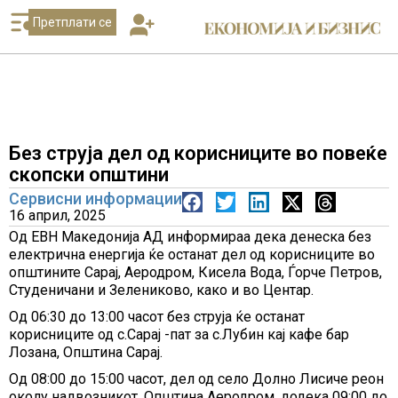
Претплати се
Без струја дел од корисниците во повеќе
скопски општини
Сервисни информации
16 април, 2025
Од ЕВН Македонија АД информираа дека денеска без
електрична енергија ќе останат дел од корисниците во
општините Сарај, Аеродром, Кисeла Вода, Ѓорче Петров,
Студеничани и Зелениково, како и во Центар.
Oд 06:30 до 13:00 часот без струја ќе останат
корисниците од с.Сарај -пат за с.Лубин кај кафе бар
Лозана, Општина Сарај.
Oд 08:00 до 15:00 часот, дел од село Долно Лисиче реон
околу надвозникот, Општина Аеродром. додека 09:00 до