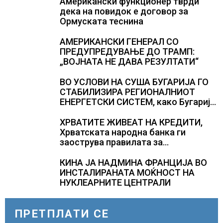
Американски функционер тврди
дека на повидок е договор за
Ормуската теснина
АМЕРИКАНСКИ ГЕНЕРАЛ СО
ПРЕДУПРЕДУВАЊЕ ДО ТРАМП:
„ВОЈНАТА НЕ ДАВА РЕЗУЛТАТИ“
ВО УСЛОВИ НА СУША БУГАРИЈА ГО
СТАБИЛИЗИРА РЕГИОНАЛНИОТ
ЕНЕРГЕТСКИ СИСТЕМ, како Бугарија
стана балкански шампион во
складирање на енергија од батерии
ХРВАТИТЕ ЖИВЕАТ НА КРЕДИТИ,
Хрватската народна банка ги
заострува правилата за
кредитирање и предупредува на
зголемени ризици во финансискиот
КИНА ЈА НАДМИНА ФРАНЦИЈА ВО
систем
ИНСТАЛИРАНАТА МОЌНОСТ НА
НУКЛЕАРНИТЕ ЦЕНТРАЛИ
ПРЕТПЛАТИ СЕ