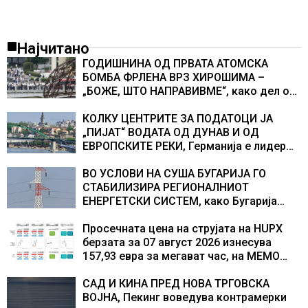
Најчитано
ГОДИШНИНА ОД ПРВАТА АТОМСКА
БОМБА ФРЛЕНА ВРЗ ХИРОШИМА –
„БОЖЕ, ШТО НАПРАВИВМЕ“, како дел од
екипажот во авионот „Енола Геј“ и
учесниците во бомбардирањето го
КОЛКУ ЦЕНТРИТЕ ЗА ПОДАТОЦИ ЈА
доживуваа овој настан што го промени
„ПИЈАТ“ ВОДАТА ОД ДУНАВ И ОД
текот на историјата
ЕВРОПСКИТЕ РЕКИ, Германија е лидер
во Европа по бројот на изградени
центри за податоци
ВО УСЛОВИ НА СУША БУГАРИЈА ГО
СТАБИЛИЗИРА РЕГИОНАЛНИОТ
ЕНЕРГЕТСКИ СИСТЕМ, како Бугарија
стана балкански шампион во
складирање на енергија од батерии
Просечната цена на струјата на HUPX
берзата за 07 август 2026 изнесува
157,93 евра за мегават час, на МЕМО
153,56 евра за мегават час
САД И КИНА ПРЕД НОВА ТРГОВСКА
ВОЈНА, Пекинг воведува контрамерки