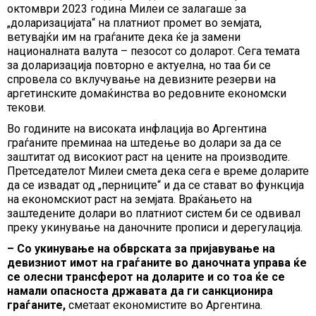
октомври 2023 година Милеи се залагаше за
„доларизацијата“ на платниот промет во земјата,
ветувајќи им на граѓаните дека ќе ја замени
националната валута – пезосот со доларот. Сега темата
за доларизација повторно е актуелна, но таа би се
спровела со вклучување на девизните резерви на
аргетинските домаќинства во редовните економски
текови.
Во годините на високата инфлација во Аргентина
граѓаните преминаа на штедење во долари за да се
заштитат од високиот раст на цените на производите.
Претседателот Милеи смета дека сега е време доларите
да се извадат од „перниците“ и да се стават во функција
на економскиот раст на земјата. Враќањето на
заштедените долари во платниот систем би се одвивал
преку укинување на даночните прописи и дерегулација.
– Со укинување на обврската за пријавување на
девизниот имот на граѓаните во даночната управа ќе
се олесни трансферот на доларите и со тоа ќе се
намали опасноста државата да ги санкционира
граѓаните,
сметаат економистите во Аргентина.