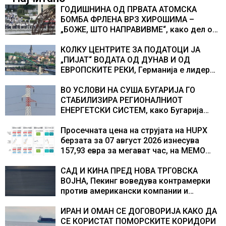
ГОДИШНИНА ОД ПРВАТА АТОМСКА
БОМБА ФРЛЕНА ВРЗ ХИРОШИМА –
„БОЖЕ, ШТО НАПРАВИВМЕ“, како дел од
екипажот во авионот „Енола Геј“ и
учесниците во бомбардирањето го
КОЛКУ ЦЕНТРИТЕ ЗА ПОДАТОЦИ ЈА
доживуваа овој настан што го промени
„ПИЈАТ“ ВОДАТА ОД ДУНАВ И ОД
текот на историјата
ЕВРОПСКИТЕ РЕКИ, Германија е лидер
во Европа по бројот на изградени
центри за податоци
ВО УСЛОВИ НА СУША БУГАРИЈА ГО
СТАБИЛИЗИРА РЕГИОНАЛНИОТ
ЕНЕРГЕТСКИ СИСТЕМ, како Бугарија
стана балкански шампион во
складирање на енергија од батерии
Просечната цена на струјата на HUPX
берзата за 07 август 2026 изнесува
157,93 евра за мегават час, на МЕМО
153,56 евра за мегават час
САД И КИНА ПРЕД НОВА ТРГОВСКА
ВОЈНА, Пекинг воведува контрамерки
против американски компании и
организации
ИРАН И ОМАН СЕ ДОГОВОРИЈА КАКО ДА
СЕ КОРИСТАТ ПОМОРСКИТЕ КОРИДОРИ