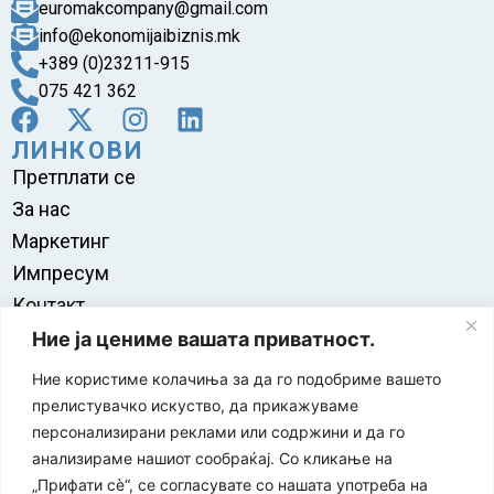
euromakcompany@gmail.com
info@ekonomijaibiznis.mk
+389 (0)23211-915
075 421 362
ЛИНКОВИ
Претплати се
За нас
Маркетинг
Импресум
Контакт
Правила на користење
Ние ја цениме вашата приватност.
Ние користиме колачиња за да го подобриме вашето
прелистувачко искуство, да прикажуваме
персонализирани реклами или содржини и да го
анализираме нашиот сообраќај. Со кликање на
„Прифати сè“, се согласувате со нашата употреба на