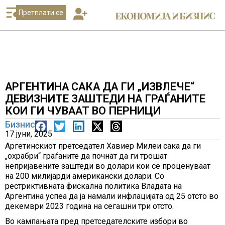
Претплати се
АРГЕНТИНА САКА ДА ГИ „ИЗВЛЕЧЕ“
ДЕВИЗНИТЕ ЗАШТЕДИ НА ГРАЃАНИТЕ
КОИ ГИ ЧУВААТ ВО ПЕРНИЦИ
Бизнис
17 јуни, 2025
Аргетинскиот претседател Хавиер Милеи сака да ги
„охрабри“ граѓаните да почнат да ги трошат
непријавените заштеди во долари кои се проценуваат
на 200 милијарди американски долари. Со
рестриктивната фискална политика Владата на
Аргентина успеа да ја намали инфлацијата од 25 отсто во
декември 2023 година на сегашни три отсто.
Во кампањата пред претседателските избори во