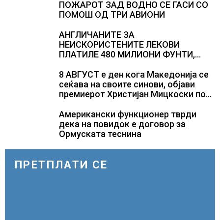
Полска, Франција и Германија
ПОЖАРОТ ЗАД ВОДНО СЕ ГАСИ СО
ПОМОШ ОД ТРИ АВИОНИ
АНГЛИЧАНИТЕ ЗА
НЕИСКОРИСТЕНИТЕ ЛЕКОВИ
ПЛАТИЛЕ 480 МИЛИОНИ ФУНТИ,
повик до пациентите да бараат
само лекови што навистина им се
8 АВГУСТ е ден кога Македонија се
потребни
сеќава на своите синови, објави
премиерот Христијан Мицкоски по
повод 25 годишнината од
загинувањето на десетмината
Американски функционер тврди
прилепски бранители
дека на повидок е договор за
Ормуската теснина
ПРЕТПЛАТИ СЕ