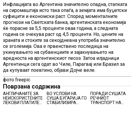
Инфлацијата во Аргентина значително опадна, стапката
на сиромаштија исто така опаѓа, а земјата има буџетски
суфицити и економски раст. Според моменталните
прогнози на Светската банка, аргентинската економија
ќе порасне за 5,5 проценти оваа година, а следната
година се очекува раст од 4,5 проценти. Но, цените на
храната и стоките за секојдневна употреба значително
се зголемија. Ова е првенствено последица на
укинувањето на субвенциите и зајакнувањето на
вредноста на аргентинскиот песоз. Затоа илјадници
Аргентинци сега одат во Чиле, Парагвај или Бразил за
да купуваат поевтино, објави Дојче веле.
фото freepic
Поврзана содржина
АНГЛИЧАНИТЕ ЗА
ВО УСЛОВИ НА
ПОРАДИ СУШАТА
НЕИСКОРИСТЕНИТЕ
СУША БУГАРИЈА ГО
РЕЧНИОТ
ЛЕКОВИ ПЛАТИЛЕ
СТАБИЛИЗИРА
ТРАНСПОРТ НА
480 МИЛИОНИ
РЕГИОНАЛНИОТ
СТОКИ СЕ ПРЕФРЛА
ФУНТИ, повик до
ЕНЕРГЕТСКИ
НА КАМИОНИ И
пациентите да
СИСТЕМ, како
ВОЗОВИ, Германија
бараат само лекови
Бугарија стана
со итни мерки
што навистина им
балкански шампион
овозможува
се потребни
во складирање на
камионџиите да