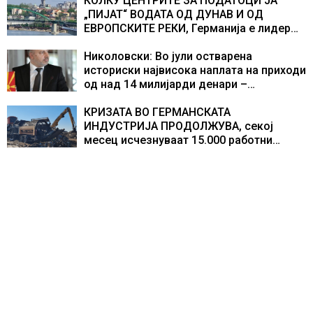
учесниците во бомбардирањето го
КОЛКУ ЦЕНТРИТЕ ЗА ПОДАТОЦИ ЈА
доживуваа овој настан што го промени
„ПИЈАТ“ ВОДАТА ОД ДУНАВ И ОД
текот на историјата
ЕВРОПСКИТЕ РЕКИ, Германија е лидер
во Европа по бројот на изградени
центри за податоци
Николовски: Во јули остварена
историски највисока наплата на приходи
од над 14 милијарди денари –
изградивме систем што испорачува
резултати
КРИЗАТА ВО ГЕРМАНСКАТА
ИНДУСТРИЈА ПРОДОЛЖУВА, секој
месец исчезнуваат 15.000 работни
места