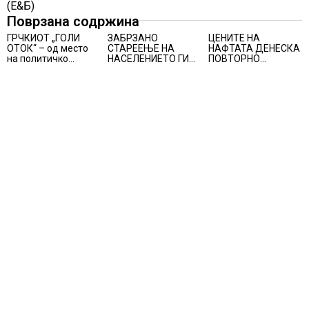
(Е&Б)
Поврзана содржина
ГРЧКИОТ „ГОЛИ
ЗАБРЗАНО
ЦЕНИТЕ НА
ОТОК“ – од место
СТАРЕЕЊЕ НА
НАФТАТА ДЕНЕСКА
на политичко
НАСЕЛЕНИЕТО ГИ
ПОВТОРНО
прогонство до
ЗАГРОЗУВА
ПОРАСНАА
морско светилиште
ПЕНЗИСКИТЕ
СИСТЕМИ ВО
ЕВРОПА и
долгорочниот
економски раст