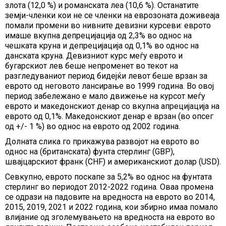
злота (12,0 %) и романската леа (10,6 %). Останатите
земји-членки кои не се членки на еврозоната доживеаја
помали промени во нивните девизни курсеви: еврото
имаше вкупна депрецијација од 2,3% во однос на
чешката круна и депрецијација од 0,1% во однос на
данската круна. Девизниот курс меѓу еврото и
бугарскиот лев беше непроменет во текот на
разгледуваниот период бидејќи левот беше врзан за
еврото од неговото лансирање во 1999 година. Во овој
период забележано е мало движење на курсот меѓу
еврото и македонскиот денар со вкупна апрецијација на
еврото од 0,1%. Македонскиот денар е врзан (во опсег
од +/- 1 %) во однос на еврото од 2002 година.
Долната слика го прикажува развојот на еврото во
однос на (британската) фунта стерлинг (GBP),
швајцарскиот франк (CHF) и американскиот долар (USD).
Севкупно, еврото поскапе за 5,2% во однос на фунтата
стерлинг во периодот 2012-2022 година. Оваа промена
се одрази на падовите на вредноста на еврото во 2014,
2015, 2019, 2021 и 2022 година, кои збирно имаа помало
влијание од зголемувањето на вредноста на еврото во