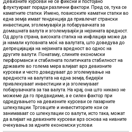
Девизните курсеви не се фиксни и постојано
флуктуираат поради различни фактори. Пред се, тука се
каматните стапки. Имено, повисоките каматни стапки во
една земја имаат тенденција да привлечат странски
инвестиции, зголемувајќи ја побарувачката за
домашната валута и зголемувајќи ја нејзината вредност.
Од друга страна, високата стапка на инфлација може да
ја намали куповната моќ на валутата, што доведува до
депрецијација на нејзината вредност во однос на
другите валути. Понатаму, слините економски
перформанси и стабилната политичката стабилност на
државите во голема мера влијаат врз девизните
курсеви и често доведуваат до зголемување на
вредноста на валутата на една земја, бидејќи
привлекуваат инвестиции и ја зголемуваат
побарувачката за таа валута. На крај, она што никако не
можеме да го предвидиме, а е силен фактор при
одредувањето на девизните курсеви се пазарните
шпекулации. Трговците и инвеститорите кои се
занимаваат со шпекулации со валути, исто така, можат
да влијаат на девизните курсеви врз основа на нивните
очекувања за идните економски услови.