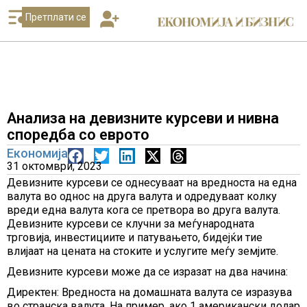
Претплати се
Анализа на девизните курсеви и нивна
споредба со еврото
Економија
31 октомври, 2023
Девизните курсеви се однесуваат на вредноста на една
валута во однос на друга валута и одредуваат колку
вреди една валута кога се претвора во друга валута.
Девизните курсеви се клучни за меѓународната
трговија, инвестициите и патувањето, бидејќи тие
влијаат на цената на стоките и услугите меѓу земјите.
Девизните курсеви може да се изразат на два начина:
Директен: Вредноста на домашната валута се изразува
во странска валута. На пример, ако 1 американски долар