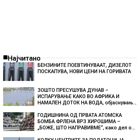
Најчитано
БЕНЗИНИТЕ ПОЕВТИНУВААТ, ДИЗЕЛОТ
ПОСКАПУВА, НОВИ ЦЕНИ НА ГОРИВАТА
ЗОШТО ПРЕСУШУВА ДУНАВ –
ИСПАРУВАЊЕ КАКО ВО АФРИКА И
НАМАЛЕН ДОТОК НА ВОДА, објаснување
на хидрогеолог од Србија
ГОДИШНИНА ОД ПРВАТА АТОМСКА
БОМБА ФРЛЕНА ВРЗ ХИРОШИМА –
„БОЖЕ, ШТО НАПРАВИВМЕ“, како дел од
екипажот во авионот „Енола Геј“ и