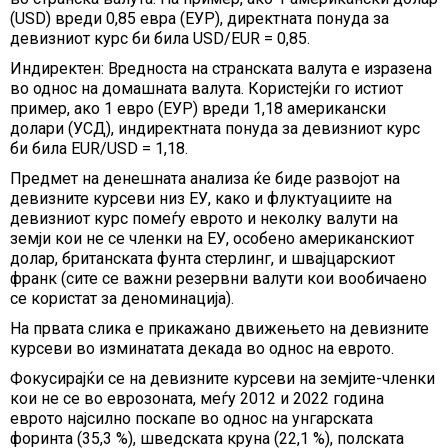
(USD) вреди 0,85 евра (ЕУР), директната понуда за
девизниот курс би била USD/EUR = 0,85.
Индиректен: Вредноста на странската валута е изразена
во однос на домашната валута. Користејќи го истиот
пример, ако 1 евро (ЕУР) вреди 1,18 американски
долари (УСД), индиректната понуда за девизниот курс
би била EUR/USD = 1,18.
Предмет на денешната анализа ќе биде развојот на
девизните курсеви низ ЕУ, како и флуктуациите на
девизниот курс помеѓу еврото и неколку валути на
земји кои не се членки на ЕУ, особено американскиот
долар, британската фунта стерлинг, и швајцарскиот
франк (сите се важни резервни валути кои вообичаено
се користат за деноминација).
На првата слика е прикажано движењето на девизните
курсеви во изминатата декада во однос на еврото.
Фокусирајќи се на девизните курсеви на земјите-членки
кои не се во еврозоната, меѓу 2012 и 2022 година
еврото најсилно поскапе во однос на унгарската
форинта (35,3 %), шведската круна (22,1 %), полската