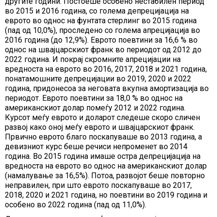
другите години. Постоеше особено нестабилен период
во 2015 и 2016 година, со голема депрецијација на
еврото во однос на фунтата стерлинг во 2015 година
(пад од 10,0%), проследено со голема апрецијација во
2016 година (до 12,9%). Еврото поевтини за 16,6 % во
однос на швајцарскиот франк во периодот од 2012 до
2022 година. И покрај скромните апрецијации на
вредноста на еврото во 2016, 2017, 2018 и 2021 година,
понатамошните депрецијации во 2019, 2020 и 2022
година, придонесоа за неговата вкупна амортизација во
периодот. Еврото поевтини за 18,0 % во однос на
американскиот долар помеѓу 2012 и 2022 година.
Курсот меѓу еврото и доларот следеше скоро сличен
развој како оној меѓу еврото и швајцарскиот франк.
Првично еврото благо поскапуваше во 2013 година, а
девизниот курс беше речиси непроменет во 2014
година. Во 2015 година имаше остра депрецијација на
вредноста на еврото во однос на американскиот долар
(намалување за 16,5%). Потоа, развојот беше повторно
неправилен, при што еврото поскапуваше во 2017,
2018, 2020 и 2021 година, но поевтини во 2019 година и
особено во 2022 година (пад од 11,0%).