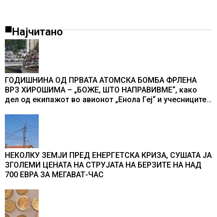
Најчитано
ГОДИШНИНА ОД ПРВАТА АТОМСКА БОМБА ФРЛЕНА
ВРЗ ХИРОШИМА – „БОЖЕ, ШТО НАПРАВИВМЕ“, како
дел од екипажот во авионот „Енола Геј“ и учесниците
во бомбардирањето го доживуваа овој настан што го
промени текот на историјата
НЕКОЛКУ ЗЕМЈИ ПРЕД ЕНЕРГЕТСКА КРИЗА, СУШАТА ЈА
ЗГОЛЕМИ ЦЕНАТА НА СТРУЈАТА НА БЕРЗИТЕ НА НАД
700 ЕВРА ЗА МЕГАВАТ-ЧАС