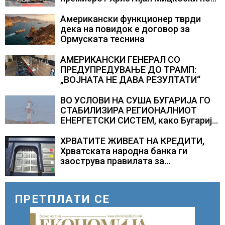
повод 25 годишнината од
загинувањето на десетмината
Американски функционер тврди
прилепски бранители
дека на повидок е договор за
Ормуската теснина
АМЕРИКАНСКИ ГЕНЕРАЛ СО
ПРЕДУПРЕДУВАЊЕ ДО ТРАМП:
„ВОЈНАТА НЕ ДАВА РЕЗУЛТАТИ“
ВО УСЛОВИ НА СУША БУГАРИЈА ГО
СТАБИЛИЗИРА РЕГИОНАЛНИОТ
ЕНЕРГЕТСКИ СИСТЕМ, како Бугарија
стана балкански шампион во
складирање на енергија од батерии
ХРВАТИТЕ ЖИВЕАТ НА КРЕДИТИ,
Хрватската народна банка ги
заострува правилата за
кредитирање и предупредува на
зголемени ризици во финансискиот
систем
ПРЕТПЛАТИ СЕ