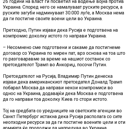
26 години на власт ги посветил на водење војна против
Украина. Според него се намалуваат руските ресурси, а
руските загуби надминуваат 30.000 луѓе, а Москва нема
да ги постигне своите воени цели во Украина.
Претходно, Путин изјави дека Русија е подготвена на
компромис доколку истото го направи Украина.
– Несомнено сме подготвени и сакаме да постигнеме
договор со Украина по мирен пат, врз основа на тоа што
го разговаравме за време на нашиот состанок со
претседателот Трамп во Анкориџ, посочи Путин.
Претседателот на Русија, Владимир Путин денеска
изјави дека американскиот претседател Доналд Трамп
побарал Москва да направи некои компромиси во
однос на Украина, додавајќи дека Москва е подготвена
да го направи тоа доколку Киев го стори истото.
Тој на средбата со уредниците на светските агенции во
Санкт Петербург истакна дека Русија располага со сите
неопходни ресурси за да ги постигне воените цели и оти
армијата ќе продолжи да напредува во Украина.