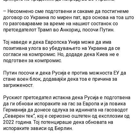
– Несомнено сме подготвени и сакаме да постигнеме
договор со Украина по мирен пат, врз основа на тоа што
го разговаравме за време на нашиот состанок со
претседателот Трамп во Анкориџ, посочи Путин.
Тој наведе и дека Европска Унија може да има
позитивна улога во убедувањето на Украина да се
согласи на компромис. Но, додаде дека Киев не е
подготвен за компромис.
Путин посочи и дека Русија е против можноста ЕУ да
стане воен блок, додавајќи дека тоа е причина за
загриженост.
Рускиот претседател истакна дека Русија е подготвена
да ги обнови испораките на гас за Европа и ја повика
Германија да донесе одлука за иднината на гасоводот
„Северен тек“, кој е сериозно оштетен од експлозии од
2022 година. Тој потенцираше дека обновата на
испораките зависи од Берлин.