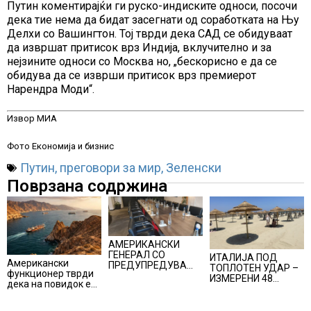
Путин коментирајќи ги руско-индиските односи, посочи
дека тие нема да бидат засегнати од соработката на Њу
Делхи со Вашингтон. Тој тврди дека САД се обидуваат
да извршат притисок врз Индија, вклучително и за
нејзините односи со Москва но, „бескорисно е да се
обидува да се изврши притисок врз премиерот
Нарендра Моди“.
Извор МИА
Фото Економија и бизнис
Путин
,
преговори за мир
,
Зеленски
Поврзана содржина
АМЕРИКАНСКИ
ГЕНЕРАЛ СО
ИТАЛИЈА ПОД
Американски
ПРЕДУПРЕДУВАЊЕ
ТОПЛОТЕН УДАР –
функционер тврди
ДО ТРАМП:
ИЗМЕРЕНИ 48
дека на повидок е
„ВОЈНАТА НЕ ДАВА
СТЕПЕНИ,
договор за
РЕЗУЛТАТИ“
МЕТЕОРОЛОЗИТЕ
Ормуската теснина
НАЈАВИЈА НОВИ