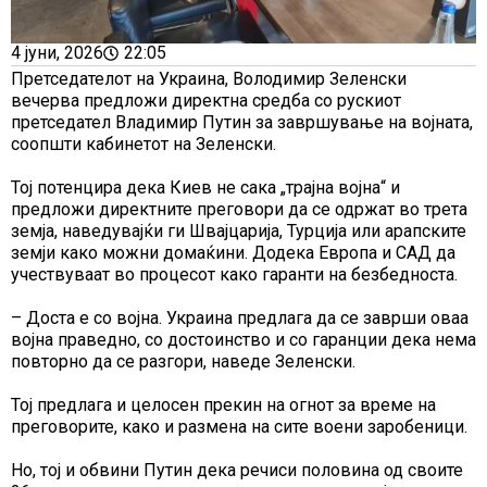
4 јуни, 2026
22:05
Претседателот на Украина, Володимир Зеленски
вечерва предложи директна средба со рускиот
претседател Владимир Путин за завршување на војната,
соопшти кабинетот на Зеленски.
Тој потенцира дека Киев не сака „трајна војна“ и
предложи директните преговори да се одржат во трета
земја, наведувајќи ги Швајцарија, Турција или арапските
земји како можни домаќини. Додека Европа и САД да
учествуваат во процесот како гаранти на безбедноста.
– Доста е со војна. Украина предлага да се заврши оваа
војна праведно, со достоинство и со гаранции дека нема
повторно да се разгори, наведе Зеленски.
Тој предлага и целосен прекин на огнот за време на
преговорите, како и размена на сите воени заробеници.
Но, тој и обвини Путин дека речиси половина од своите