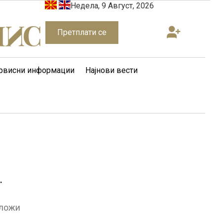
Недела, 9 Август, 2026
Претплати се
рвисни информации
Најнови вести
дложи