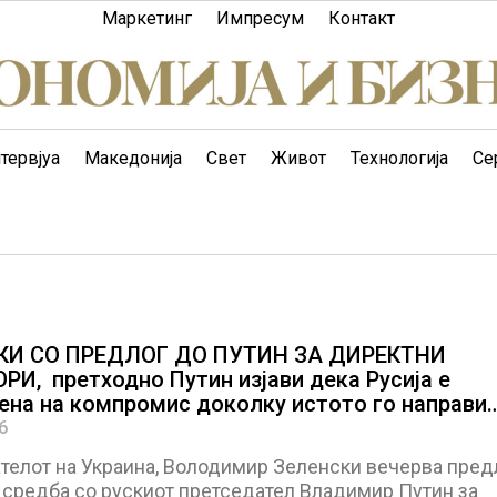
Маркетинг
Импресум
Контакт
тервјуа
Македонија
Свет
Живот
Технологија
Се
КИ СО ПРЕДЛОГ ДО ПУТИН ЗА ДИРЕКТНИ
РИ, претходно Путин изјави дека Русија е
ена на компромис доколку истото го направи
.
6
телот на Украина, Володимир Зеленски вечерва пре
 средба со рускиот претседател Владимир Путин за