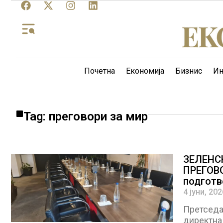
Почетна
Економија
Бизнис
Ин
Tag: преговори за мир
ЗЕЛЕНС
ПРЕГОВО
подготв
Украина
4 јуни, 202
Претседа
директна