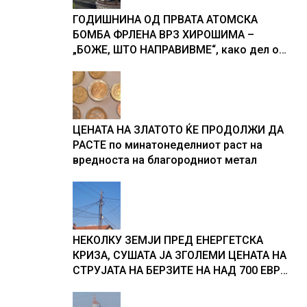
ГОДИШНИНА ОД ПРВАТА АТОМСКА
БОМБА ФРЛЕНА ВРЗ ХИРОШИМА –
„БОЖЕ, ШТО НАПРАВИВМЕ“, како дел од
екипажот во авионот „Енола Геј“ и
учесниците во бомбардирањето го
доживуваа овој настан што го промени
текот на историјата
ЦЕНАТА НА ЗЛАТОТО ЌЕ ПРОДОЛЖИ ДА
РАСТЕ по минатонеделниот раст на
вредноста на благородниот метал
НЕКОЛКУ ЗЕМЈИ ПРЕД ЕНЕРГЕТСКА
КРИЗА, СУШАТА ЈА ЗГОЛЕМИ ЦЕНАТА НА
СТРУЈАТА НА БЕРЗИТЕ НА НАД 700 ЕВРА
ЗА МЕГАВАТ-ЧАС