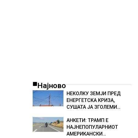
Најново
НЕКОЛКУ ЗЕМЈИ ПРЕД
ЕНЕРГЕТСКА КРИЗА,
СУШАТА ЈА ЗГОЛЕМИ
ЦЕНАТА НА СТРУЈАТА НА
АНКЕТИ: ТРАМП Е
БЕРЗИТЕ НА НАД 700 ЕВРА
НАЈНЕПОПУЛАРНИОТ
ЗА МЕГАВАТ-ЧАС
АМЕРИКАНСКИ