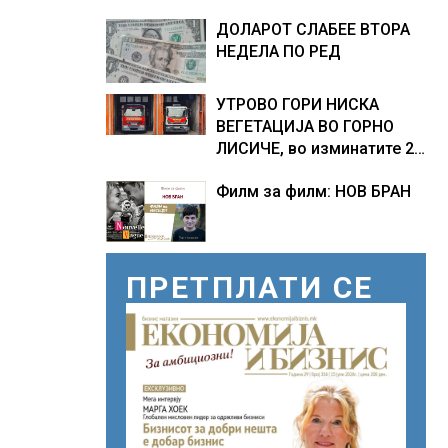
ПРЕТСЕДАТЕЛ СО ВТОР
ДОЛАРОТ СЛАБЕЕ ВТОРА
МАНДАТ, тој не ги
НЕДЕЛА ПО РЕД
признава резултатите од
последните анкети
УТРОВО ГОРИ НИСКА
ВЕГЕТАЦИЈА ВО ГОРНО
ЛИСИЧЕ, во изминатите 24
часа имало 25 пожари на
Филм за филм: НОВ БРАН
отворено
ПРЕТПЛАТИ СЕ