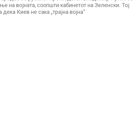
е на војната, соопшти кабинетот на Зеленски. Тој
 дека Киев не сака „трајна војна“