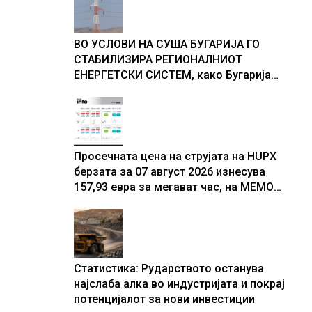
ВО УСЛОВИ НА СУША БУГАРИЈА ГО
СТАБИЛИЗИРА РЕГИОНАЛНИОТ
ЕНЕРГЕТСКИ СИСТЕМ, како Бугарија
стана балкански шампион во
складирање на енергија од батерии
Просечната цена на струјата на HUPX
берзата за 07 август 2026 изнесува
157,93 евра за мегават час, на МЕМО
153,56 евра за мегават час
Статистика: Рударството останува
најслаба алка во индустријата и покрај
потенцијалот за нови инвестиции