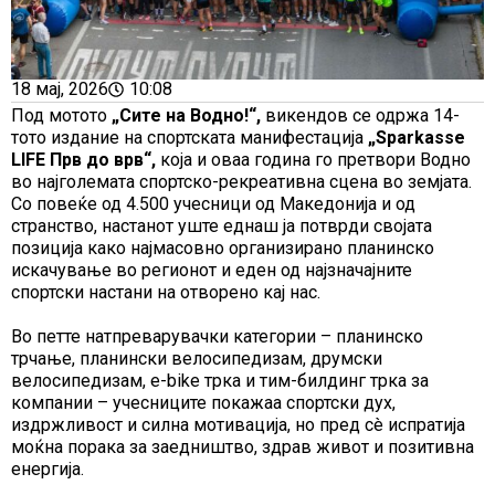
18 мај, 2026
10:08
Под мотото
„Сите на Водно!“,
викендов се одржа 14-
тото издание на спортската манифестација
„Sparkasse
LIFE Прв до врв“,
која и оваа година го претвори Водно
во најголемата спортско-рекреативна сцена во земјата.
Со повеќе од 4.500 учесници од Македонија и од
странство, настанот уште еднаш ја потврди својата
позиција како најмасовно организирано планинско
искачување во регионот и еден од најзначајните
спортски настани на отворено кај нас.
Во петте натпреварувачки категории – планинско
трчање, планински велосипедизам, друмски
велосипедизам, e-bike трка и тим-билдинг трка за
компании – учесниците покажаа спортски дух,
издржливост и силна мотивација, но пред сè испратија
моќна порака за заедништво, здрав живот и позитивна
енергија.