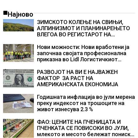
Најново
ЗИМСКОТО КОЛЕЊЕ НА СВИЊИ,
АЛПИНИЗМОТ И ПЛАНИНАРЕЊЕТО
ВЛЕГОА ВО РЕГИСТАРОТ НА
КУЛТУРНО НАСЛЕДСТВО НА
СЛОВЕНИЈА
Нови можности: Нови вработени ја
започнаа својата професионална
приказна во Lidl Логистичкиот
центар во Куманово
РАЗВОЈОТ НА ВИ Е НАЈВАЖЕН
ФАКТОР ЗА РАСТ НА
АМЕРИКАНСКАТА ЕКОНОМИЈА
Годишната инфлација во јули мерена
преку индексот на трошоците на
живот изнесува 2.3 %
ФАО: ЦЕНИТЕ НА ПЧЕНИЦАТА И
ПЧЕНКАТА СЕ ПОВИСОКИ ВО ЈУЛИ,
млекото и месото бележат пониски