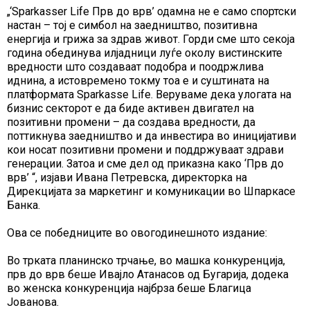
„‘Sparkasser Life Прв до врв’ одамна не е само спортски
настан – тој е симбол на заедништво, позитивна
енергија и грижа за здрав живот. Горди сме што секоја
година обединува илјадници луѓе околу вистинските
вредности што создаваат подобра и поодржлива
иднина, а истовремено токму тоа е и суштината на
платформата Sparkasse Life. Веруваме дека улогата на
бизнис секторот е да биде активен двигател на
позитивни промени – да создава вредности, да
поттикнува заедништво и да инвестира во иницијативи
кои носат позитивни промени и поддржуваат здрави
генерации. Затоа и сме дел од приказна како ‘Прв до
врв’ “, изјави Ивана Петревска, директорка на
Дирекцијата за маркетинг и комуникации во Шпаркасе
Банка.
Ова се победниците во овогодинешното издание:
Во трката планинско трчање, во машка конкуренција,
прв до врв беше Ивајло Атанасов од Бугарија, додека
во женска конкуренција најбрза беше Благица
Јованова.