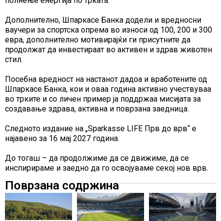
полнење енергија по трката.
Дополнително, Шпаркасе Банка додели и вредносни
ваучери за спортска опрема во износи од 100, 200 и 300
евра, дополнително мотивирајќи ги присутните да
продолжат да инвестираат во активен и здрав животен
стил.
Посебна вредност на настанот дадоа и вработените од
Шпаркасе Банка, кои и оваа година активно учествуваа
во трките и со личен пример ја поддржаа мисијата за
создавање здрава, активна и поврзана заедница.
Следното издание на „Sparkasse LIFE Прв до врв“ е
најавено за 16 мај 2027 година.
До тогаш – да продолжиме да се движиме, да се
инспирираме и заедно да го освојуваме секој нов врв.
Поврзана содржина