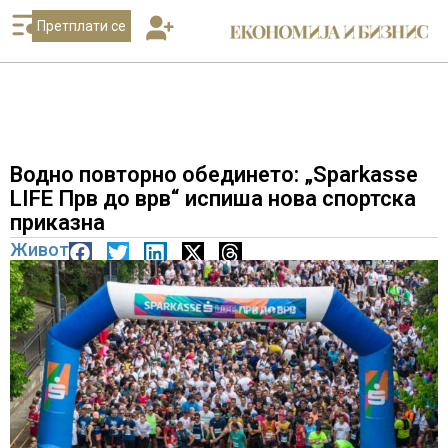
Претплати се
Водно повторно обединето: „Sparkasse
LIFE Прв до врв“ испиша нова спортска
приказна
Живот