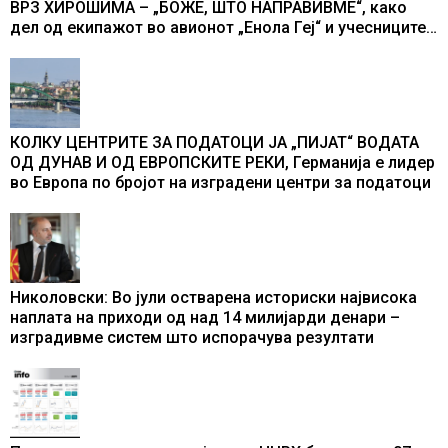
ВРЗ ХИРОШИМА – „БОЖЕ, ШТО НАПРАВИВМЕ“, како
дел од екипажот во авионот „Енола Геј“ и учесниците
во бомбардирањето го доживуваа овој настан што го
промени текот на историјата
КОЛКУ ЦЕНТРИТЕ ЗА ПОДАТОЦИ ЈА „ПИЈАТ“ ВОДАТА
ОД ДУНАВ И ОД ЕВРОПСКИТЕ РЕКИ, Германија е лидер
во Европа по бројот на изградени центри за податоци
Николовски: Во јули остварена историски највисока
наплата на приходи од над 14 милијарди денари –
изградивме систем што испорачува резултати