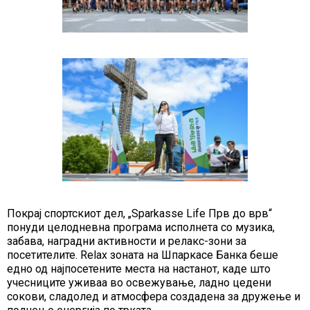
Покрај спортскиот дел, „Sparkasse Life Прв до врв“
понуди целодневна програма исполнета со музика,
забава, наградни активности и релакс-зони за
посетителите. Relax зоната на Шпаркасе Банка беше
едно од најпосетените места на настанот, каде што
учесниците уживаа во освежување, ладно цедени
сокови, сладолед и атмосфера создадена за дружење и