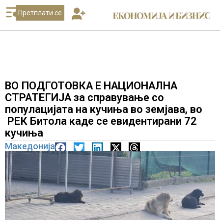
Претплати се
ВО ПОДГОТОВКА Е НАЦИОНАЛНА
СТРАТЕГИЈА за справување со
популацијата на кучиња во земјава, во
РЕК Битола каде се евидентирани 72
кучиња
Македонија