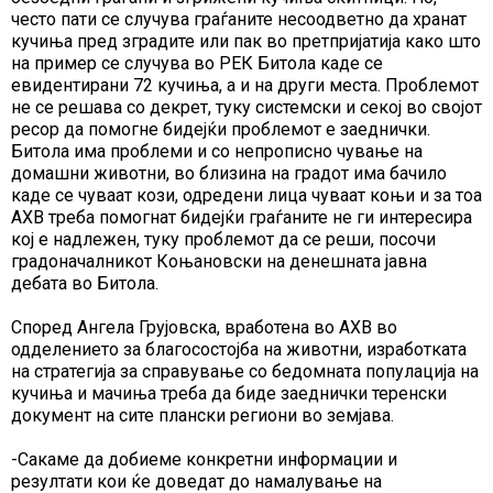
често пати се случува граѓаните несоодветно да хранат
кучиња пред зградите или пак во претпријатија како што
на пример се случува во РЕК Битола каде се
евидентирани 72 кучиња, а и на други места. Проблемот
не се решава со декрет, туку системски и секој во својот
ресор да помогне бидејќи проблемот е заеднички.
Битола има проблеми и со непрописно чување на
домашни животни, во близина на градот има бачило
каде се чуваат кози, одредени лица чуваат коњи и за тоа
АХВ треба помогнат бидејќи граѓаните не ги интересира
кој е надлежен, туку проблемот да се реши, посочи
градоначалникот Коњановски на денешната јавна
дебата во Битола.
Според Ангела Грујовска, вработена во АХВ во
одделението за благосостојба на животни, изработката
на стратегија за справување со бедомната популација на
кучиња и мачиња треба да биде заеднички теренски
документ на сите плански региони во земјава.
-Сакаме да добиеме конкретни информации и
резултати кои ќе доведат до намалување на