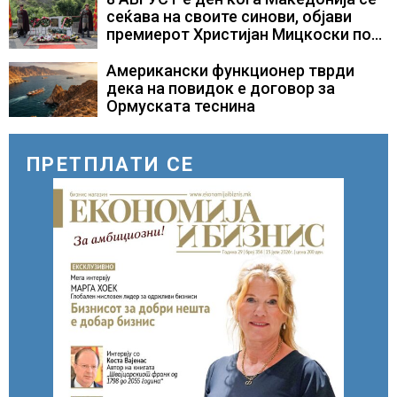
потребни
сеќава на своите синови, објави
премиерот Христијан Мицкоски по
повод 25 годишнината од
загинувањето на десетмината
Американски функционер тврди
прилепски бранители
дека на повидок е договор за
Ормуската теснина
ПРЕТПЛАТИ СЕ