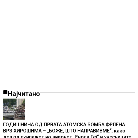
Најчитано
ГОДИШНИНА ОД ПРВАТА АТОМСКА БОМБА ФРЛЕНА
ВРЗ ХИРОШИМА – „БОЖЕ, ШТО НАПРАВИВМЕ“, како
дел од екипажот во авионот „Енола Геј“ и учесниците