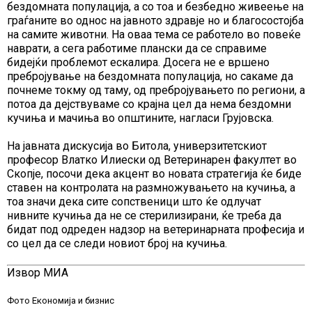
бездомната популација, а со тоа и безбедно живеење на
граѓаните во однос на јавното здравје но и благосостојба
на самите животни. На оваа тема се работело во повеќе
наврати, а сега работиме плански да се справиме
бидејќи проблемот ескалира. Досега не е вршено
пребројување на бездомната популација, но сакаме да
почнеме токму од таму, од пребројувањето по региони, а
потоа да дејствуваме со крајна цел да нема бездомни
кучиња и мачиња во општините, нагласи Грујовска.
На јавната дискусија во Битола, универзитетскиот
професор Влатко Илиески од Ветеринарен факултет во
Скопје, посочи дека акцент во новата стратегија ќе биде
ставен на контролата на размножувањето на кучиња, а
тоа значи дека сите сопственици што ќе одлучат
нивните кучиња да не се стерилизирани, ќе треба да
бидат под одреден надзор на ветеринарната професија и
со цел да се следи новиот број на кучиња.
Извор МИА
Фото Економија и бизнис