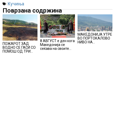
Кучиња
Поврзана содржина
МАКЕДОНИЈА УТРЕ
ВО ПОРТОКАЛОВО
8 АВГУСТ е ден кога
НИВО НА
ПОЖАРОТ ЗАД
Македонија се
ОПАСНОСТ ОД
ВОДНО СЕ ГАСИ СО
сеќава на своите
ВИСОКИ
ПОМОШ ОД ТРИ
синови, објави
ТЕМПЕРАТУРИ
АВИОНИ
премиерот
Христијан Мицкоски
по повод 25
годишнината од
загинувањето на
десетмината
прилепски
бранители