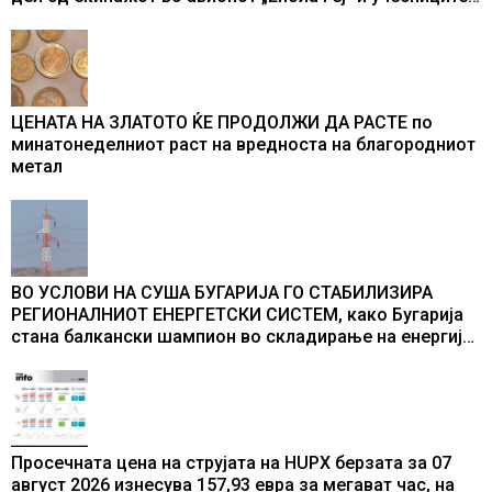
во бомбардирањето го доживуваа овој настан што го
промени текот на историјата
ЦЕНАТА НА ЗЛАТОТО ЌЕ ПРОДОЛЖИ ДА РАСТЕ по
минатонеделниот раст на вредноста на благородниот
метал
ВО УСЛОВИ НА СУША БУГАРИЈА ГО СТАБИЛИЗИРА
РЕГИОНАЛНИОТ ЕНЕРГЕТСКИ СИСТЕМ, како Бугарија
стана балкански шампион во складирање на енергија
од батерии
Просечната цена на струјата на HUPX берзата за 07
август 2026 изнесува 157,93 евра за мегават час, на