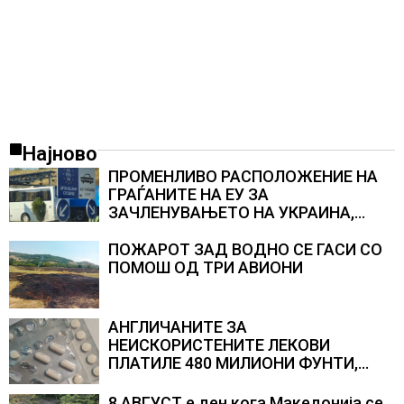
Најново
ПРОМЕНЛИВО РАСПОЛОЖЕНИЕ НА
ГРАЃАНИТЕ НА ЕУ ЗА
ЗАЧЛЕНУВАЊЕТО НА УКРАИНА,
изненадува каква е поддршката од
Полска, Франција и Германија
ПОЖАРОТ ЗАД ВОДНО СЕ ГАСИ СО
ПОМОШ ОД ТРИ АВИОНИ
АНГЛИЧАНИТЕ ЗА
НЕИСКОРИСТЕНИТЕ ЛЕКОВИ
ПЛАТИЛЕ 480 МИЛИОНИ ФУНТИ,
повик до пациентите да бараат
само лекови што навистина им се
8 АВГУСТ е ден кога Македонија се