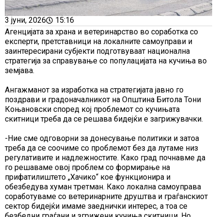
3 јуни, 2026
15:16
Агенцијата за храна и ветеринарство во соработка со
експерти, претставници на локалните самоуправи и
заинтересирани субјекти подготвуваат национална
стратегија за справување со популацијата на кучиња во
земјава.
Ангажманот за изработка на стратегијата јавно го
поздрави и градоначалникот на Општина Битола Тони
Коњановски според кој проблемот со кучињата
скитници треба да се решава бидејќи е загрижувачки.
-Ние сме одговорни за донесување политики и затоа
треба да се соочиме со проблемот без да лутаме низ
регулативите и надлежностите. Како град почнавме да
го решаваме овој проблем со формирање на
прифатилиштето „Хачико“ кое функционира и
обезбедува хуман третман. Како локална самоуправа
соработуваме со ветеринарните друштва и граѓанскиот
сектор бидејќи имаме заеднички интерес, а тоа се
безбедни граѓани и згрижени кучиња скитници. Но,