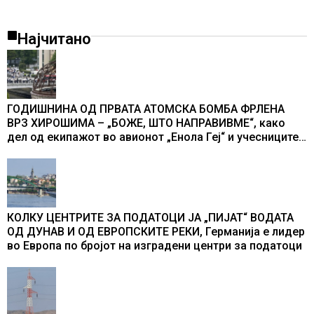
Најчитано
ГОДИШНИНА ОД ПРВАТА АТОМСКА БОМБА ФРЛЕНА
ВРЗ ХИРОШИМА – „БОЖЕ, ШТО НАПРАВИВМЕ“, како
дел од екипажот во авионот „Енола Геј“ и учесниците
во бомбардирањето го доживуваа овој настан што го
промени текот на историјата
КОЛКУ ЦЕНТРИТЕ ЗА ПОДАТОЦИ ЈА „ПИЈАТ“ ВОДАТА
ОД ДУНАВ И ОД ЕВРОПСКИТЕ РЕКИ, Германија е лидер
во Европа по бројот на изградени центри за податоци