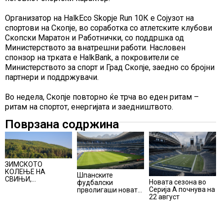
Организатор на HalkEco Skopje Run 10К е Сојузот на
спортови на Скопје, во соработка со атлетските клубови
Скопски Маратон и Работнички, со поддршка од
Министерството за внатрешни работи. Насловен
спонзор на трката е HalkBank, а покровители се
Министерството за спорт и Град Скопје, заедно со бројни
партнери и поддржувачи.
Во недела, Скопје повторно ќе трча во еден ритам –
ритам на спортот, енергијата и заедништвото.
Поврзана содржина
ЗИМСКОТО
КОЛЕЊЕ НА
Шпанските
СВИЊИ,
Новата сезона во
фудбалски
АЛПИНИЗМОТ И
Серија А почнува на
прволигаши новата
ПЛАНИНАРЕЊЕТО
22 август
сезона ќе ја почнат
ВЛЕГОА ВО
на 15 август
РЕГИСТАРОТ НА
КУЛТУРНО