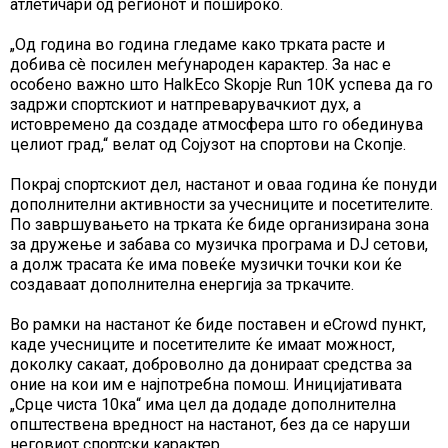
атлетичари од регионот и пошироко.
„Од година во година гледаме како трката расте и
добива сè посилен меѓународен карактер. За нас е
особено важно што HalkEco Skopje Run 10К успева да го
задржи спортскиот и натпреварувачкиот дух, а
истовремено да создаде атмосфера што го обединува
целиот град,“ велат од Сојузот на спортови на Скопје.
Покрај спортскиот дел, настанот и оваа година ќе понуди
дополнителни активности за учесниците и посетителите.
По завршувањето на трката ќе биде организирана зона
за дружење и забава со музичка програма и DJ сетови,
а долж трасата ќе има повеќе музички точки кои ќе
создаваат дополнителна енергија за тркачите.
Во рамки на настанот ќе биде поставен и eCrowd пункт,
каде учесниците и посетителите ќе имаат можност,
доколку сакаат, доброволно да донираат средства за
оние на кои им е најпотребна помош. Иницијативата
„Срце чиста 10ка“ има цел да додаде дополнителна
општествена вредност на настанот, без да се наруши
неговиот спортски карактер.