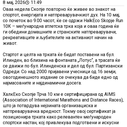
8 мај, 2026
11:49
Оваа недела Скопје повторно ќе живее во знакот на
спортот, енергијата и натпреварувачкиот дух. На 10 мај,
со почеток во 9.00 часот, ќе се одржи HalkEco Skopje Run
10К – меѓународна атлетска трка која и оваа година ќе
ги обедини домашните и странските натпреварувачи,
рекреативците и љубителите на активниот начин на
живот.
Стартот и целта на трката ќе бидат поставени на бул.
Илинден, во близина на фонтаната „Лотус“, а трасата ќе
се движи по бул. Илинденска и дел од бул. Партизански
Одреди. Со над 2000 пријавени учесници од 16 земји,
овогодинешното издание се очекува да биде едно од
најмасовните и најдинамични досега.
ХалкЕко Скопје Трча 10 км е сертифицирана од AIMS
(Association of International Marathons and Distance Races),
што ја потврдува нејзината организациска и
натпреварувачка вредност. Токму овој сертификат ја
позиционира трката како релевантен меѓународен
спортски настан, кој привлекува подготвени и искусни