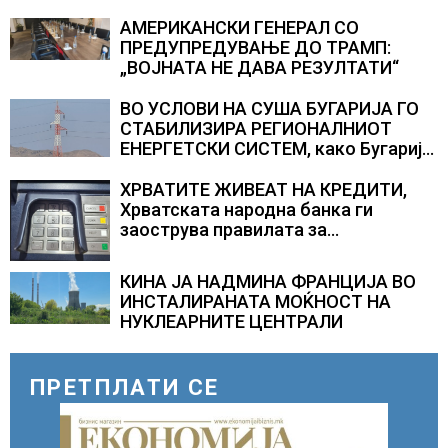
АМЕРИКАНСКИ ГЕНЕРАЛ СО
ПРЕДУПРЕДУВАЊЕ ДО ТРАМП:
„ВОЈНАТА НЕ ДАВА РЕЗУЛТАТИ“
ВО УСЛОВИ НА СУША БУГАРИЈА ГО
СТАБИЛИЗИРА РЕГИОНАЛНИОТ
ЕНЕРГЕТСКИ СИСТЕМ, како Бугарија
стана балкански шампион во
складирање на енергија од батерии
ХРВАТИТЕ ЖИВЕАТ НА КРЕДИТИ,
Хрватската народна банка ги
заострува правилата за
кредитирање и предупредува на
зголемени ризици во финансискиот
КИНА ЈА НАДМИНА ФРАНЦИЈА ВО
систем
ИНСТАЛИРАНАТА МОЌНОСТ НА
НУКЛЕАРНИТЕ ЦЕНТРАЛИ
ПРЕТПЛАТИ СЕ