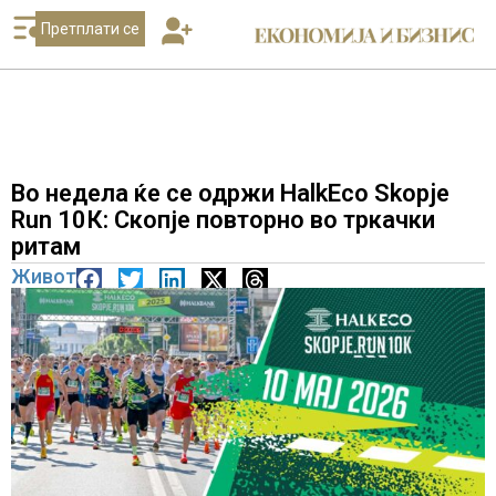
Претплати се
Во недела ќе се одржи HalkEco Skopje
Run 10К: Скопје повторно во тркачки
ритам
Живот