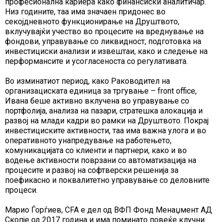
професионална кариера како финансиски аналитичар.
Низ годините, таа има значаен придонес во
секојдневното функционирање на Друштвото,
вклучувајќи учество во процесите на вреднување на
фондови, управување со ликвидност, подготовка на
инвестициски анализи и извештаи, како и следење на
перформансите и усогласеноста со регулативата.
Во изминатиот период, како Раководител на
организациската единица за тргување – front office,
Ивана беше активно вклучена во управување со
портфолија, анализа на пазари, стратешка алокација и
развој на млади кадри во рамки на Друштвото. Покрај
инвестициските активности, таа има важна улога и во
оперативното унапредување на работењето,
комуникацијата со клиенти и партнери, како и во
водење активности поврзани со автоматизација на
процесите и развој на софтверски решенија за
поефикасно и поквалитетно управување со деловните
процеси.
Марио Ѓорѓиев, CFA е дел од ВФП Фонд Менаџмент АД
Скопје од 2017 година и има поминато повеќе клучни