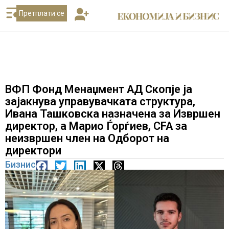
Претплати се
ВФП Фонд Менаџмент АД Скопје ја
зајакнува управувачката структура,
Ивана Ташковска назначена за Извршен
директор, а Марио Ѓорѓиев, CFA за
неизвршен член на Одборот на
директори
Бизнис