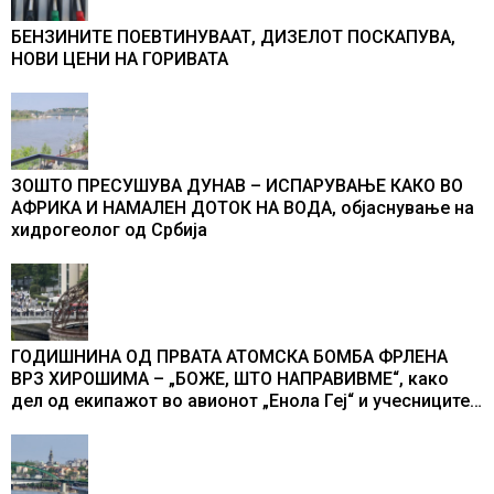
БЕНЗИНИТЕ ПОЕВТИНУВААТ, ДИЗЕЛОТ ПОСКАПУВА,
НОВИ ЦЕНИ НА ГОРИВАТА
ЗОШТО ПРЕСУШУВА ДУНАВ – ИСПАРУВАЊЕ КАКО ВО
АФРИКА И НАМАЛЕН ДОТОК НА ВОДА, објаснување на
хидрогеолог од Србија
ГОДИШНИНА ОД ПРВАТА АТОМСКА БОМБА ФРЛЕНА
ВРЗ ХИРОШИМА – „БОЖЕ, ШТО НАПРАВИВМЕ“, како
дел од екипажот во авионот „Енола Геј“ и учесниците
во бомбардирањето го доживуваа овој настан што го
промени текот на историјата