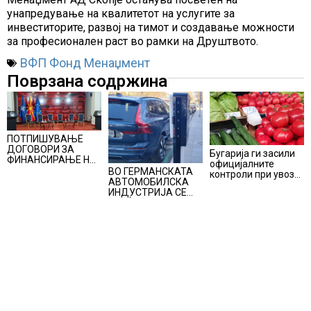
унапредување на квалитетот на услугите за
инвеститорите, развој на тимот и создавање можности
за професионален раст во рамки на Друштвото.
ВФП Фонд Менаџмент
Поврзана содржина
ПОТПИШУВАЊЕ
ДОГОВОРИ ЗА
Бугарија ги засили
ФИНАНСИРАЊЕ НА
официјалните
ПРУГАТА КРИВА
ВО ГЕРМАНСКАТА
контроли при увоз
ПАЛАНКА-ДЕВЕ
АВТОМОБИЛСКА
на македонско
БАИР
ИНДУСТРИЈА СЕ
свежо овошје,
ВРАЌА
домати и пиперки,
ОПТИМИЗМОТ
објави АХВ