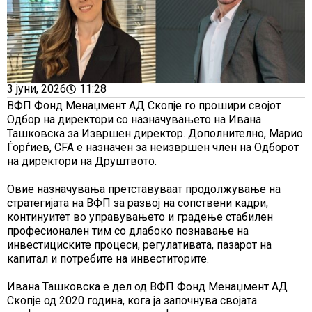
3 јуни, 2026
11:28
ВФП Фонд Менаџмент АД Скопје го прошири својот
Одбор на директори со назначувањето на Ивана
Ташковска за Извршен директор. Дополнително, Марио
Ѓорѓиев, CFA е назначен за неизвршен член на Одборот
на директори на Друштвото.
Овие назначувања претставуваат продолжување на
стратегијата на ВФП за развој на сопствени кадри,
континуитет во управувањето и градење стабилен
професионален тим со длабоко познавање на
инвестициските процеси, регулативата, пазарот на
капитал и потребите на инвеститорите.
Ивана Ташковска е дел од ВФП Фонд Менаџмент АД
Скопје од 2020 година, кога ја започнува својата