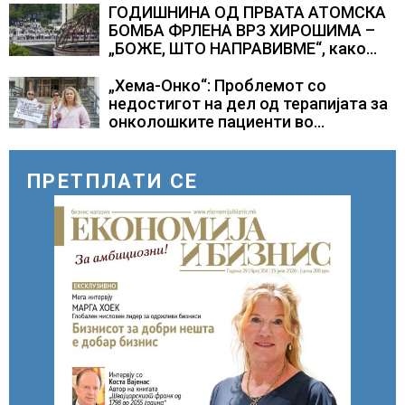
ГОДИШНИНА ОД ПРВАТА АТОМСКА
БОМБА ФРЛЕНА ВРЗ ХИРОШИМА –
„БОЖЕ, ШТО НАПРАВИВМЕ“, како
дел од екипажот во авионот „Енола
Геј“ и учесниците во
„Хема-Онко“: Проблемот со
бомбардирањето го доживуваа овој
недостигот на дел од терапијата за
настан што го промени текот на
онколошките пациенти во
историјата
моментот е надминат
ПРЕТПЛАТИ СЕ