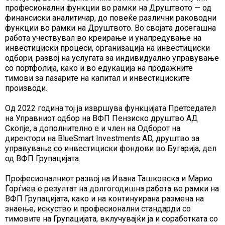
професионални функции во рамки на Друштвото — од
финансиски аналитичар, до повеќе различни раководни
функции во рамки на Друштвото. Во својата досегашна
работа учествувал во креирање и унапредување на
инвестициски процеси, организација на инвестициски
одбори, развој на услугата за индивидуално управување
со портфолија, како и во едукација на продажните
тимови за пазарите на капитал и инвестициските
производи.
Од 2022 година тој ја извршува функцијата Претседател
на Управниот одбор на ВФП Пензиско друштво АД
Скопје, а дополнително е и член на Одборот на
директори на BlueSmart Investments AD, друштво за
управување со инвестициски фондови во Бугарија, дел
од ВФП Групацијата.
Професионалниот развој на Ивана Ташковска и Марио
Ѓорѓиев е резултат на долгогодишна работа во рамки на
ВФП Групацијата, како и на континуирана размена на
знаење, искуство и професионални стандарди со
тимовите на Групацијата, вклучувајќи ја и соработката со