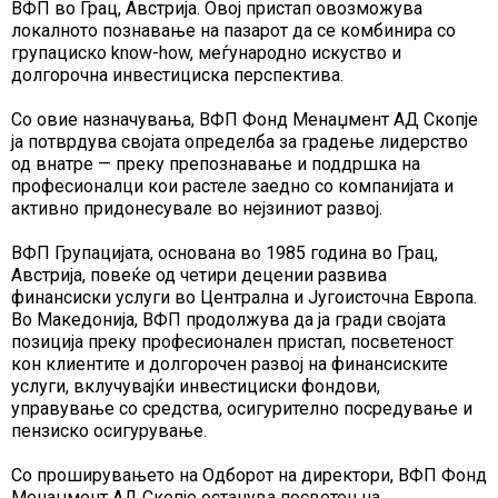
ВФП во Грац, Австрија. Овој пристап овозможува
локалното познавање на пазарот да се комбинира со
групациско know-how, меѓународно искуство и
долгорочна инвестициска перспектива.
Со овие назначувања, ВФП Фонд Менаџмент АД Скопје
ја потврдува својата определба за градење лидерство
од внатре — преку препознавање и поддршка на
професионалци кои растеле заедно со компанијата и
активно придонесувале во нејзиниот развој.
ВФП Групацијата, основана во 1985 година во Грац,
Австрија, повеќе од четири децении развива
финансиски услуги во Централна и Југоисточна Европа.
Во Македонија, ВФП продолжува да ја гради својата
позиција преку професионален пристап, посветеност
кон клиентите и долгорочен развој на финансиските
услуги, вклучувајќи инвестициски фондови,
управување со средства, осигурително посредување и
пензиско осигурување.
Со проширувањето на Одборот на директори, ВФП Фонд
Менаџмент АД Скопје останува посветен на