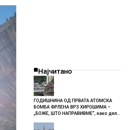
Најчитано
ГОДИШНИНА ОД ПРВАТА АТОМСКА
БОМБА ФРЛЕНА ВРЗ ХИРОШИМА –
„БОЖЕ, ШТО НАПРАВИВМЕ“, како дел
од екипажот во авионот „Енола Геј“ и
учесниците во бомбардирањето го