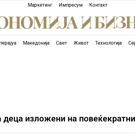
Маркетинг
Импресум
Контакт
тервјуа
Македонија
Свет
Живот
Технологија
Се
 деца изложени на повеќекратн