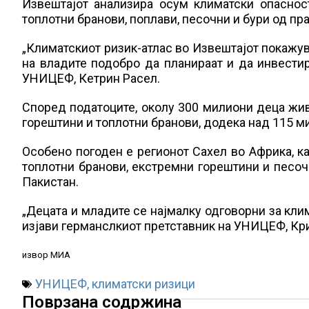
Извештајот анализира осум климатски опаснос
топлотни бранови, поплави, песочни и бури од пра
„Климатскиот ризик-атлас во Извештајот покажув
на владите подобро да планираат и да инвестир
УНИЦЕФ, Кетрин Расел.
Според податоците, околу 300 милиони деца жи
горештини и топлотни бранови, додека над 115 ми
Особено погоден е регионот Сахел во Африка, 
топлотни бранови, екстремни горештини и песочн
Пакистан.
„Децата и младите се најмалку одговорни за клим
изјави германслкиот претставник на УНИЦЕФ, Кри
извор МИА
УНИЦЕФ
,
климатски ризици
Поврзана содржина