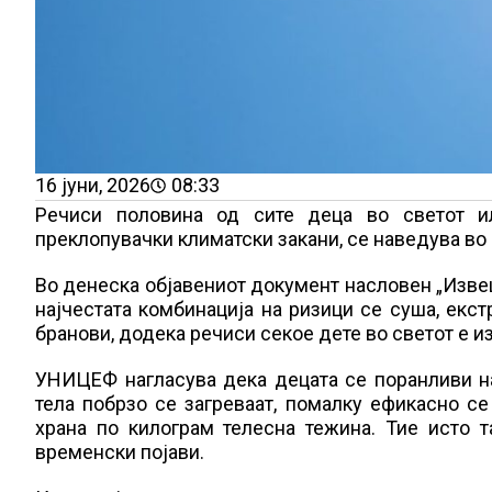
16 јуни, 2026
08:33
Речиси половина од сите деца во светот ил
преклопувачки климатски закани, се наведува во
Во денеска објавениот документ насловен „Извеш
најчестата комбинација на ризици се суша, екс
бранови, додека речиси секое дете во светот е 
УНИЦЕФ нагласува дека децата се поранливи н
тела побрзо се загреваат, помалку ефикасно се
храна по килограм телесна тежина. Тие исто
временски појави.