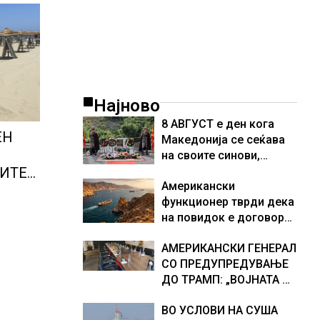
Најново
8 АВГУСТ е ден кога
ЕН
Македонија се сеќава
на своите синови,
објави премиерот
ЗИТЕ
Американски
Христијан Мицкоски по
НОЗИ
функционер тврди дека
повод 25 годишнината
УСТ
на повидок е договор
од загинувањето на
за Ормуската теснина
десетмината прилепски
АМЕРИКАНСКИ ГЕНЕРАЛ
бранители
СО ПРЕДУПРЕДУВАЊЕ
ДО ТРАМП: „ВОЈНАТА НЕ
ДАВА РЕЗУЛТАТИ“
ВО УСЛОВИ НА СУША