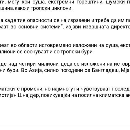
ти, меѓу кои суша, екстремни горештини, шумски п
шина, како и тропски циклони.
а каде тие опасности се најизразени и треба да им 
аат во основни системи“, изјави извршната директ
веат во области истовремено изложени на суша, ек
лиони се соочуваат и со тропски бури.
каде над четири милиони деца се изложени на исто
и бури. Во Азија, силно погодени се Бангладеш, Мј
атските промени, но најмногу ги чувствуваат послед
стијан Шнајдер, повикувајќи на посилна климатска ак