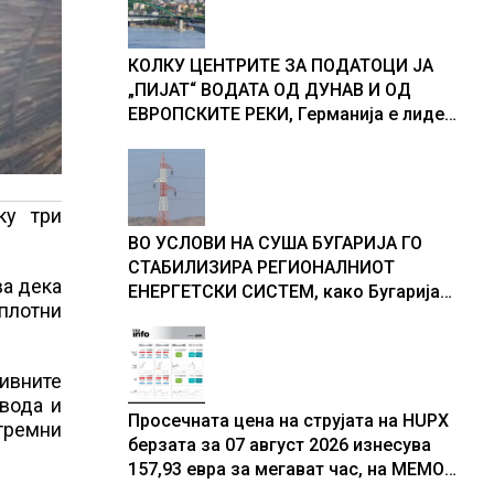
доживуваа овој настан што го
промени текот на историјата
КОЛКУ ЦЕНТРИТЕ ЗА ПОДАТОЦИ ЈА
„ПИЈАТ“ ВОДАТА ОД ДУНАВ И ОД
ЕВРОПСКИТЕ РЕКИ, Германија е лидер
во Европа по бројот на изградени
центри за податоци
ку три
ВО УСЛОВИ НА СУША БУГАРИЈА ГО
СТАБИЛИЗИРА РЕГИОНАЛНИОТ
ва дека
ЕНЕРГЕТСКИ СИСТЕМ, како Бугарија
оплотни
стана балкански шампион во
складирање на енергија од батерии
ивните
 вода и
Просечната цена на струјата на HUPX
тремни
берзата за 07 август 2026 изнесува
157,93 евра за мегават час, на МЕМО
153,56 евра за мегават час