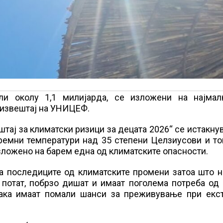
и околу 1,1 милијарда, се изложени на најмал
 извештај на УНИЦЕФ.
тај за климатски ризици за децата 2026“ се истакну
тремни температури над 35 степени Целзиусови и т
изложено на барем една од климатските опасности.
а последиците од климатските промени затоа што н
 потат, побрзо дишат и имаат поголема потреба од
 така имаат помали шанси за преживување при екс