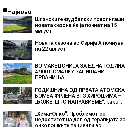
Најново
Шпанските фудбалски прволигаши
новата сезона ќе ја почнат на 15
август
Новата сезона во Серија А почнува
на 22 август
ВО МАКЕДОНИЈА ЗА ЕДНА ГОДИНА
4.900 ПОМАЛКУ ЗАПИШАНИ
ПРВАЧИЊА
ГОДИШНИНА ОД ПРВАТА АТОМСКА
БОМБА ФРЛЕНА ВРЗ ХИРОШИМА –
„БОЖЕ, ШТО НАПРАВИВМЕ“, како
дел од екипажот во авионот „Енола
Геј“ и учесниците во
„Хема-Онко“: Проблемот со
бомбардирањето го доживуваа овој
недостигот на дел од терапијата за
настан што го промени текот на
онколошките пациенти во
историјата