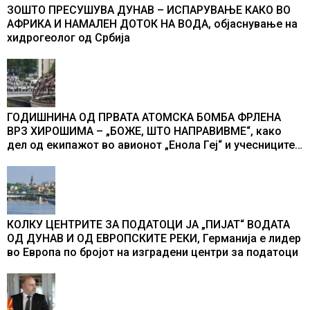
ЗОШТО ПРЕСУШУВА ДУНАВ – ИСПАРУВАЊЕ КАКО ВО
АФРИКА И НАМАЛЕН ДОТОК НА ВОДА, објаснување на
хидрогеолог од Србија
ГОДИШНИНА ОД ПРВАТА АТОМСКА БОМБА ФРЛЕНА
ВРЗ ХИРОШИМА – „БОЖЕ, ШТО НАПРАВИВМЕ“, како
дел од екипажот во авионот „Енола Геј“ и учесниците
во бомбардирањето го доживуваа овој настан што го
промени текот на историјата
КОЛКУ ЦЕНТРИТЕ ЗА ПОДАТОЦИ ЈА „ПИЈАТ“ ВОДАТА
ОД ДУНАВ И ОД ЕВРОПСКИТЕ РЕКИ, Германија е лидер
во Европа по бројот на изградени центри за податоци