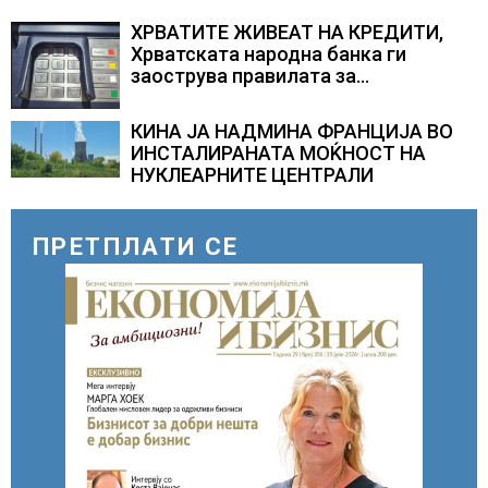
стана балкански шампион во
складирање на енергија од батерии
ХРВАТИТЕ ЖИВЕАТ НА КРЕДИТИ,
Хрватската народна банка ги
заострува правилата за
кредитирање и предупредува на
зголемени ризици во финансискиот
КИНА ЈА НАДМИНА ФРАНЦИЈА ВО
систем
ИНСТАЛИРАНАТА МОЌНОСТ НА
НУКЛЕАРНИТЕ ЦЕНТРАЛИ
ПРЕТПЛАТИ СЕ