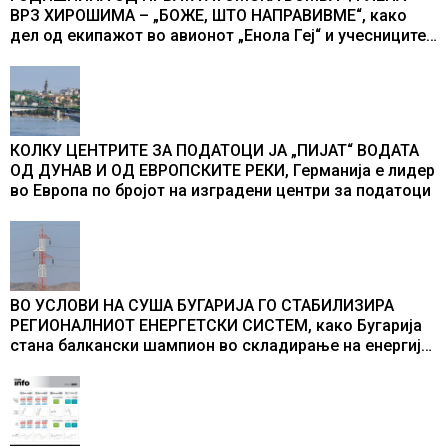
ВРЗ ХИРОШИМА – „БОЖЕ, ШТО НАПРАВИВМЕ“, како
дел од екипажот во авионот „Енола Геј“ и учесниците
во бомбардирањето го доживуваа овој настан што го
промени текот на историјата
КОЛКУ ЦЕНТРИТЕ ЗА ПОДАТОЦИ ЈА „ПИЈАТ“ ВОДАТА
ОД ДУНАВ И ОД ЕВРОПСКИТЕ РЕКИ, Германија е лидер
во Европа по бројот на изградени центри за податоци
ВО УСЛОВИ НА СУША БУГАРИЈА ГО СТАБИЛИЗИРА
РЕГИОНАЛНИОТ ЕНЕРГЕТСКИ СИСТЕМ, како Бугарија
стана балкански шампион во складирање на енергија
од батерии