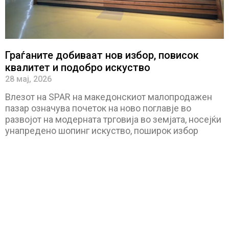
Граѓаните добиваат нов избор, повисок
квалитет и подобро искуство
28 мај, 2026
Влезот на SPAR на македонскиот малопродажен
пазар означува почеток на ново поглавје во
развојот на модерната трговија во земјата, носејќи
унапредено шопинг искуство, поширок избор