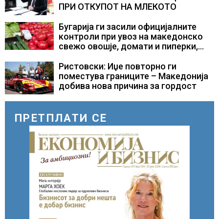
ПРИ ОТКУПОТ НА МЛЕКОТО
Бугарија ги засили официјалните
контроли при увоз на македонско
свежо овошје, домати и пиперки,
објави АХВ
Ристовски: Иџе повторно ги
поместува границите – Македонија
добива нова причина за гордост
ПРЕТПЛАТИ СЕ