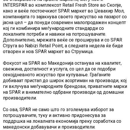
INTERSPAR во комплексот Retail Fresh Store во Скопје,
како и веќе постоечкиот SPAR маркет во Џевахир Мол,
компанијата го зајакнува своето присуство на пазарот со
јасна цел – да понуди современ малопродажен концепт
кој ги комбинира меѓународните стандарди со
локалните потреби и навики на потрошувачите.
Дополнително, мрежата веќе се проширува и со SPAR
Струга во Nabizi Retail Point, а следната недела ќе биде
отворен и нов SPAR маркет во Струмица.
Фокусот на SPAR во Македонија останува на квалитет,
свежина, достапност и услуга, со цел да се подобри
секојдневното искуство при купување. Граѓаните
добиваат пристап до широк асортиман на производи, кој
ги вклучува меѓународните брендови, приватните марки
на SPAR и внимателно одбрани производи од домашни
производители.
Со ова, SPAR не само што го зголемува изборот за
потрошувачите, туку и активно придонесува за
поддршка на локалната економија преку соработка со
македонски добавувачи и производители.