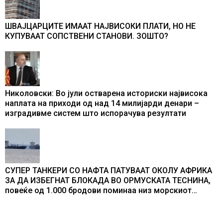
ШВАЈЦАРЦИТЕ ИМААТ НАЈВИСОКИ ПЛАТИ, НО НЕ
КУПУВААТ СОПСТВЕНИ СТАНОВИ. ЗОШТО?
Николовски: Во јули остварена историски највисока
наплата на приходи од над 14 милијарди денари –
изградивме систем што испорачува резултати
СУПЕР ТАНКЕРИ СО НАФТА ПАТУВААТ ОКОЛУ АФРИКА
ЗА ДА ИЗБЕГНАТ БЛОКАДА ВО ОРМУСКАТА ТЕСНИНА,
повеќе од 1.000 бродови поминаа низ морскиот
премин со помош на американската војска