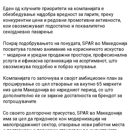
Еден од клучните приоритети на компанијата е
обезбедување најдобра вредност за парите, преку
конкурентни цени и редовни промотивни активности,
кои овозможуваат подостапно и поквалитетно
секојдневно пазарење.
Покрај подобрувањето на понудата, SPAR во Македонија
посветува големо внимание на корисничкото искуство
– модерни и уредни продажни простори, професионална
услуга и ефикасна организација на асортиманот, што
овозможува поудобно и побрзо купување.
Компанијата го започнува и својот амбициозен план за
проширување со цел отворање на вкупно 65 маркети
низ цела Македонија во наредниот период, со што
дополнително ќе се зајакне достапноста на брендот за
потрошувачите.
Со своето долгорочно присуство, SPAR во Македонија
има за цел да придонесе кон модернизација на
малопродажниот сектор, отворање нови работни места