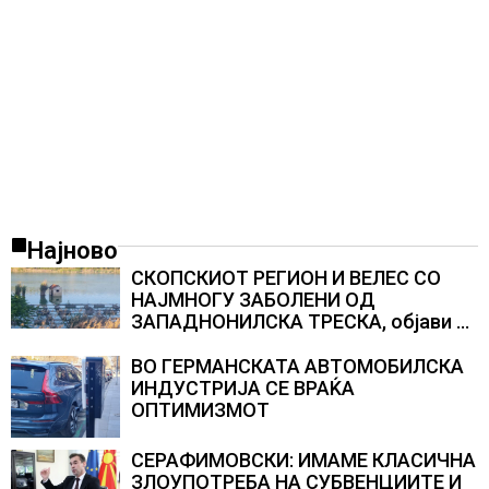
Најново
СКОПСКИОТ РЕГИОН И ВЕЛЕС СО
НАЈМНОГУ ЗАБОЛЕНИ ОД
ЗАПАДНОНИЛСКА ТРЕСКА, објави
министерот за здравство Сашо
Клековски
ВО ГЕРМАНСКАТА АВТОМОБИЛСКА
ИНДУСТРИЈА СЕ ВРАЌА
ОПТИМИЗМОТ
СЕРАФИМОВСКИ: ИМАМЕ КЛАСИЧНА
ЗЛОУПОТРЕБА НА СУБВЕНЦИИТЕ И