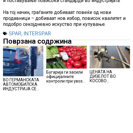
и поставување повисоки стандарди во индустријата.
На тој начин, граѓаните добиваат повеќе од нови
продавници – добиваат нов избор, повисок квалитет и
подобро секојдневно искуство при купување.
SPAR
,
INTERSPAR
Поврзана содржина
ЦЕНАТА НА
Бугарија ги засили
ДИЗЕЛОТ ВО
официјалните
ВО ГЕРМАНСКАТА
КОСОВО
контроли при увоз
АВТОМОБИЛСКА
НАМАЛЕНА ЗА ТРИ
на македонско
ИНДУСТРИЈА СЕ
ЦЕНТИ
свежо овошје,
ВРАЌА
домати и пиперки,
ОПТИМИЗМОТ
објави АХВ