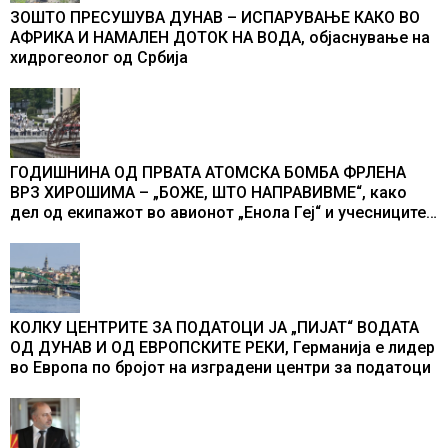
ЗОШТО ПРЕСУШУВА ДУНАВ – ИСПАРУВАЊЕ КАКО ВО
АФРИКА И НАМАЛЕН ДОТОК НА ВОДА, објаснување на
хидрогеолог од Србија
ГОДИШНИНА ОД ПРВАТА АТОМСКА БОМБА ФРЛЕНА
ВРЗ ХИРОШИМА – „БОЖЕ, ШТО НАПРАВИВМЕ“, како
дел од екипажот во авионот „Енола Геј“ и учесниците
во бомбардирањето го доживуваа овој настан што го
промени текот на историјата
КОЛКУ ЦЕНТРИТЕ ЗА ПОДАТОЦИ ЈА „ПИЈАТ“ ВОДАТА
ОД ДУНАВ И ОД ЕВРОПСКИТЕ РЕКИ, Германија е лидер
во Европа по бројот на изградени центри за податоци