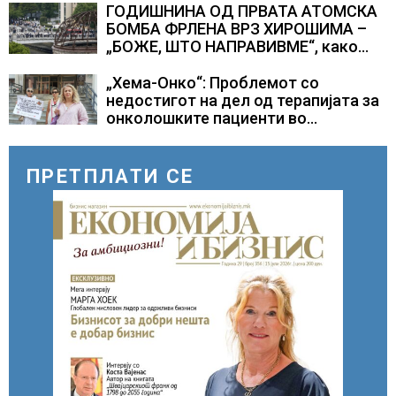
ГОДИШНИНА ОД ПРВАТА АТОМСКА
БОМБА ФРЛЕНА ВРЗ ХИРОШИМА –
„БОЖЕ, ШТО НАПРАВИВМЕ“, како
дел од екипажот во авионот „Енола
Геј“ и учесниците во
„Хема-Онко“: Проблемот со
бомбардирањето го доживуваа овој
недостигот на дел од терапијата за
настан што го промени текот на
онколошките пациенти во
историјата
моментот е надминат
ПРЕТПЛАТИ СЕ