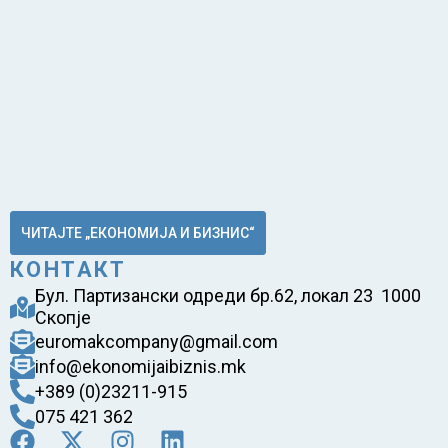
ЧИТАЈТЕ „ЕКОНОМИЈА И БИЗНИС“
КОНТАКТ
Бул. Партизански одреди бр.62, локал 23 1000
Скопје
euromakcompany@gmail.com
info@ekonomijaibiznis.mk
+389 (0)23211-915
075 421 362