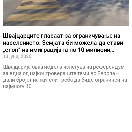
Швајцарците гласаат за ограничување на
населението: Земјата би можела да стави
„стоп“ на имиграцијата по 10 милиони
жители
13 јуни, 2026
Швајцарија оваа недела излегува на референдум
за една од најконтроверзните теми во Европа –
дали бројот на жители треба да биде ограничен на
најмногу 10