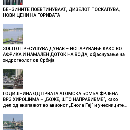
БЕНЗИНИТЕ ПОЕВТИНУВААТ, ДИЗЕЛОТ ПОСКАПУВА,
НОВИ ЦЕНИ НА ГОРИВАТА
ЗОШТО ПРЕСУШУВА ДУНАВ – ИСПАРУВАЊЕ КАКО ВО
АФРИКА И НАМАЛЕН ДОТОК НА ВОДА, објаснување на
хидрогеолог од Србија
ГОДИШНИНА ОД ПРВАТА АТОМСКА БОМБА ФРЛЕНА
ВРЗ ХИРОШИМА – „БОЖЕ, ШТО НАПРАВИВМЕ“, како
дел од екипажот во авионот „Енола Геј“ и учесниците
во бомбардирањето го доживуваа овој настан што го
промени текот на историјата