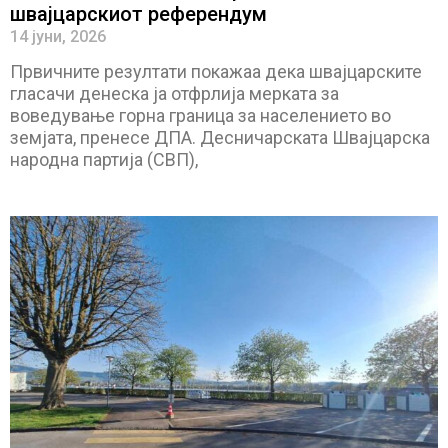
швајцарскиот референдум
14 јуни, 2026
Првичните резултати покажаа дека швајцарските
гласачи денеска ја отфрлија мерката за
воведување горна граница за населението во
земјата, пренесе ДПА. Десничарската Швајцарска
народна партија (СВП),