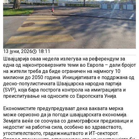
13 јуни, 2026
18:11
Швајцарија оваа недела излегува на референдум за
една од најконтроверзните теми во Европа – дали бројот
на жители треба да биде ограничен на најмногу 10
милиони до 2050 година. Иницијативата е поддржана од
десно-популистичката Швајцарска народна партија
(SVP), која бара построга контрола на имиграцијата и
преиспитување на односите со Европската Унија.
Економистите предупредуваат дека ваквата мерка
може сериозно да ја погоди швајцарската економија.
Земјата веќе се соочува со демографски предизвици и
недостиг на работна сила, особено во здравството,
угостителството, градежништвото и ИТ-секторот.