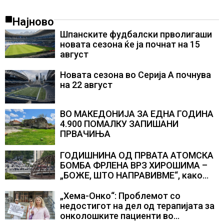
Најново
Шпанските фудбалски прволигаши
новата сезона ќе ја почнат на 15
август
Новата сезона во Серија А почнува
на 22 август
ВО МАКЕДОНИЈА ЗА ЕДНА ГОДИНА
4.900 ПОМАЛКУ ЗАПИШАНИ
ПРВАЧИЊА
ГОДИШНИНА ОД ПРВАТА АТОМСКА
БОМБА ФРЛЕНА ВРЗ ХИРОШИМА –
„БОЖЕ, ШТО НАПРАВИВМЕ“, како
дел од екипажот во авионот „Енола
Геј“ и учесниците во
„Хема-Онко“: Проблемот со
бомбардирањето го доживуваа овој
недостигот на дел од терапијата за
настан што го промени текот на
онколошките пациенти во