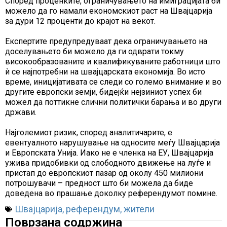
Според проценките, ограничувањето на имиграцијата би
можело да го намали економскиот раст на Швајцарија
за дури 12 проценти до крајот на векот.
Експертите предупредуваат дека ограничувањето на
доселувањето би можело да ги одврати токму
високообразованите и квалификуваните работници што
ѝ се најпотребни на швајцарската економија. Во исто
време, иницијативата се следи со големо внимание и во
другите европски земји, бидејќи нејзиниот успех би
можел да поттикне слични политички барања и во други
држави.
Најголемиот ризик, според аналитичарите, е
евентуалното нарушување на односите меѓу Швајцарија
и Европската Унија. Иако не е членка на ЕУ, Швајцарија
ужива придобивки од слободното движење на луѓе и
пристап до европскиот пазар од околу 450 милиони
потрошувачи – предност што би можела да биде
доведена во прашање доколку референдумот помине.
Швајцарија
,
референдум
,
жители
Поврзана содржина