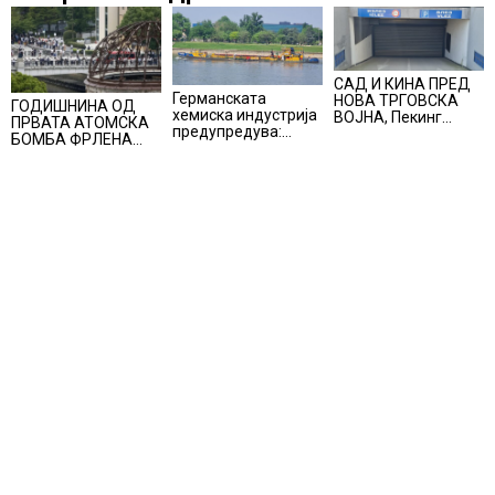
САД И КИНА ПРЕД
Германската
НОВА ТРГОВСКА
ГОДИШНИНА ОД
хемиска индустрија
ВОЈНА, Пекинг
ПРВАТА АТОМСКА
предупредува:
воведува
БОМБА ФРЛЕНА
Ниските водостои
контрамерки
ВРЗ ХИРОШИМА –
на Рајна може да го
против
„БОЖЕ, ШТО
намалат
американски
НАПРАВИВМЕ“, како
производството
компании и
дел од екипажот во
организации
авионот „Енола Геј“
и учесниците во
бомбардирањето го
доживуваа овој
настан што го
промени текот на
историјата