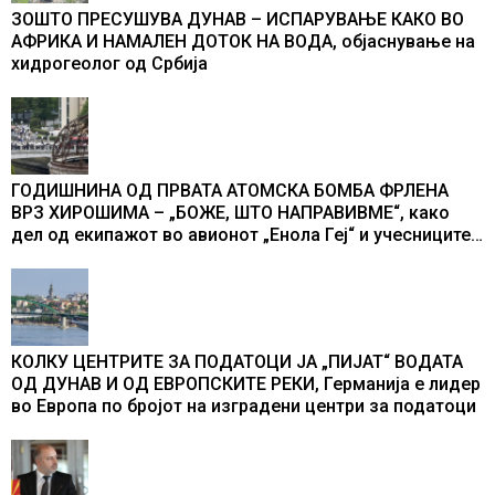
ЗОШТО ПРЕСУШУВА ДУНАВ – ИСПАРУВАЊЕ КАКО ВО
АФРИКА И НАМАЛЕН ДОТОК НА ВОДА, објаснување на
хидрогеолог од Србија
ГОДИШНИНА ОД ПРВАТА АТОМСКА БОМБА ФРЛЕНА
ВРЗ ХИРОШИМА – „БОЖЕ, ШТО НАПРАВИВМЕ“, како
дел од екипажот во авионот „Енола Геј“ и учесниците
во бомбардирањето го доживуваа овој настан што го
промени текот на историјата
КОЛКУ ЦЕНТРИТЕ ЗА ПОДАТОЦИ ЈА „ПИЈАТ“ ВОДАТА
ОД ДУНАВ И ОД ЕВРОПСКИТЕ РЕКИ, Германија е лидер
во Европа по бројот на изградени центри за податоци