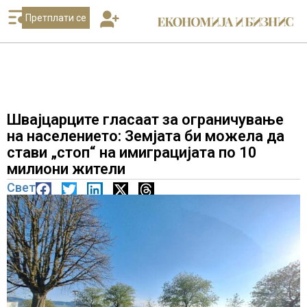
Претплати се
Швајцарците гласаат за ограничување
на населението: Земјата би можела да
стави „стоп“ на имиграцијата по 10
милиони жители
Свет