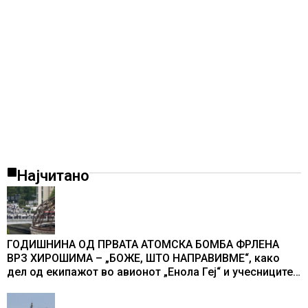
Најчитано
ГОДИШНИНА ОД ПРВАТА АТОМСКА БОМБА ФРЛЕНА
ВРЗ ХИРОШИМА – „БОЖЕ, ШТО НАПРАВИВМЕ“, како
дел од екипажот во авионот „Енола Геј“ и учесниците
во бомбардирањето го доживуваа овој настан што го
промени текот на историјата