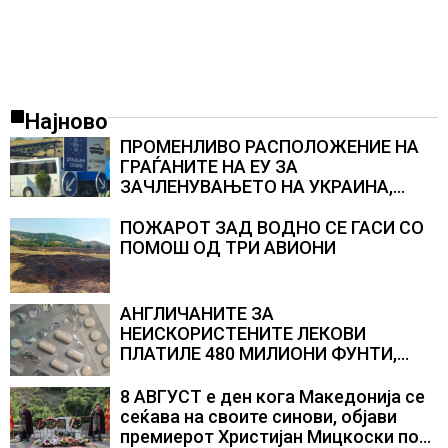
Најново
ПРОМЕНЛИВО РАСПОЛОЖЕНИЕ НА
ГРАЃАНИТЕ НА ЕУ ЗА
ЗАЧЛЕНУВАЊЕТО НА УКРАИНА,
изненадува каква е поддршката од
Полска, Франција и Германија
ПОЖАРОТ ЗАД ВОДНО СЕ ГАСИ СО
ПОМОШ ОД ТРИ АВИОНИ
АНГЛИЧАНИТЕ ЗА
НЕИСКОРИСТЕНИТЕ ЛЕКОВИ
ПЛАТИЛЕ 480 МИЛИОНИ ФУНТИ,
повик до пациентите да бараат
само лекови што навистина им се
8 АВГУСТ е ден кога Македонија се
потребни
сеќава на своите синови, објави
премиерот Христијан Мицкоски по