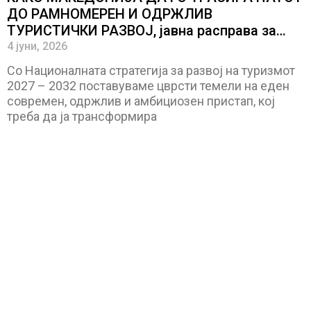
ДО РАМНОМЕРЕН И ОДРЖЛИВ
ТУРИСТИЧКИ РАЗВОЈ, јавна расправа за
Националната стратегија за развој на
4 јуни, 2026
туризмот
Со Националната стратегија за развој на туризмот
2027 – 2032 поставуваме цврсти темели на еден
современ, одржлив и амбициозен пристап, кој
треба да ја трансформира