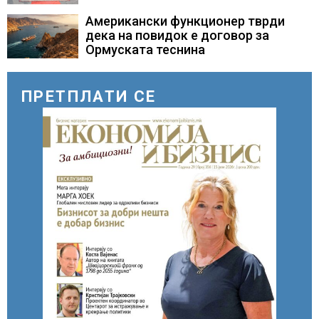
повод 25 годишнината од
загинувањето на десетмината
Американски функционер тврди
прилепски бранители
дека на повидок е договор за
Ормуската теснина
ПРЕТПЛАТИ СЕ