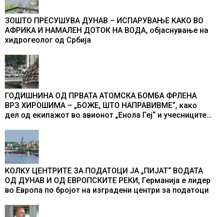
ЗОШТО ПРЕСУШУВА ДУНАВ – ИСПАРУВАЊЕ КАКО ВО
АФРИКА И НАМАЛЕН ДОТОК НА ВОДА, објаснување на
хидрогеолог од Србија
ГОДИШНИНА ОД ПРВАТА АТОМСКА БОМБА ФРЛЕНА
ВРЗ ХИРОШИМА – „БОЖЕ, ШТО НАПРАВИВМЕ“, како
дел од екипажот во авионот „Енола Геј“ и учесниците
во бомбардирањето го доживуваа овој настан што го
промени текот на историјата
КОЛКУ ЦЕНТРИТЕ ЗА ПОДАТОЦИ ЈА „ПИЈАТ“ ВОДАТА
ОД ДУНАВ И ОД ЕВРОПСКИТЕ РЕКИ, Германија е лидер
во Европа по бројот на изградени центри за податоци