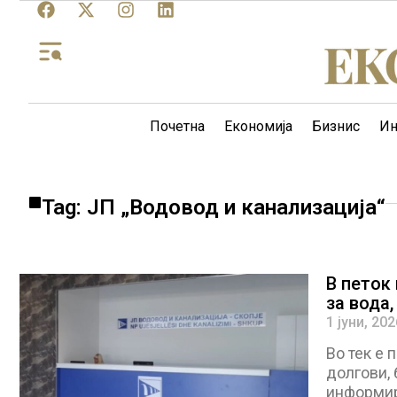
Почетна
Економија
Бизнис
Ин
Tag: ЈП „Водовод и канализација“
В петок
за вода
1 јуни, 202
Во тек е 
долгови, 
информира