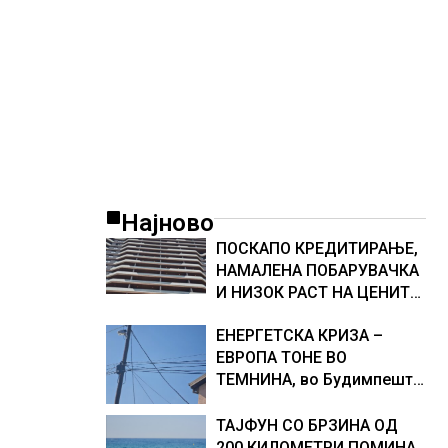
Најново
ПОСКАПО КРЕДИТИРАЊЕ,
НАМАЛЕНА ПОБАРУВАЧКА
И НИЗОК РАСТ НА ЦЕНИТЕ
НА СТАНОВИТЕ ВО
ЕНЕРГЕТСКА КРИЗА –
ГЕРМАНИЈА, цените
ЕВРОПА ТОНЕ ВО
паднаа во Штутгарт
ТЕМНИНА, во Будимпешта
градот на автомобилската
и Букурешт се гасат
индустрија која е во криза
панорамските светла,
ТАЈФУН СО БРЗИНА ОД
туристите се разочарани
200 КИЛОМЕТРИ ПОМИНА