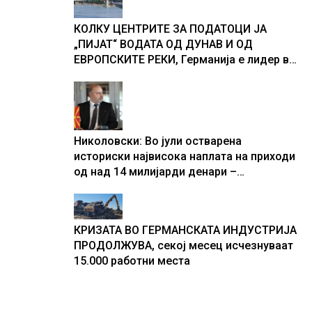
текот на историјата
КОЛКУ ЦЕНТРИТЕ ЗА ПОДАТОЦИ ЈА
„ПИЈАТ“ ВОДАТА ОД ДУНАВ И ОД
ЕВРОПСКИТЕ РЕКИ, Германија е лидер во
Европа по бројот на изградени центри за
податоци
Николовски: Во јули остварена
историски највисока наплата на приходи
од над 14 милијарди денари –
изградивме систем што испорачува
резултати
КРИЗАТА ВО ГЕРМАНСКАТА ИНДУСТРИЈА
ПРОДОЛЖУВА, секој месец исчезнуваат
15.000 работни места