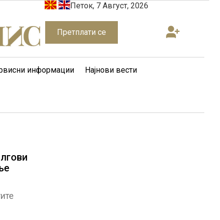
Петок, 7 Август, 2026
Претплати се
рвисни информации
Најнови вести
олгови
ње
тите