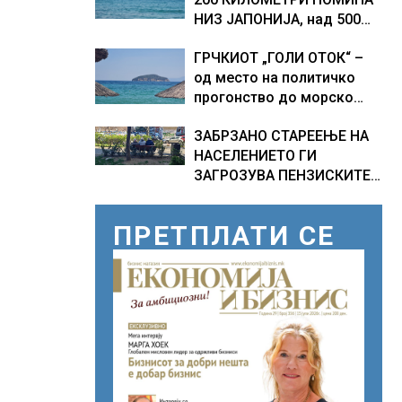
НИЗ ЈАПОНИЈА, над 500
авионски летови
ГРЧКИОТ „ГОЛИ ОТОК“ –
откажани
од место на политичко
прогонство до морско
светилиште
ЗАБРЗАНО СТАРЕЕЊЕ НА
НАСЕЛЕНИЕТО ГИ
ЗАГРОЗУВА ПЕНЗИСКИТЕ
СИСТЕМИ ВО ЕВРОПА и
долгорочниот економски
ПРЕТПЛАТИ СЕ
раст