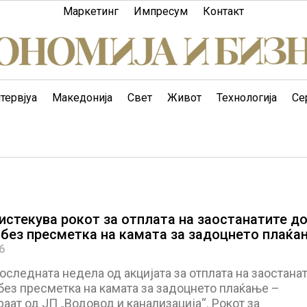
Маркетинг
Импресум
Контакт
тервјуа
Македонија
Свет
Живот
Технологија
Се
 истекува рокот за отплата на заостанатите д
, без пресметка на камата за задоцнето плаќа
6
последната недела од акцијата за отплата на заостана
без пресметка на камата за задоцнето плаќање –
ат од ЈП „Водовод и канализација“. Рокот за