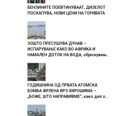
БЕНЗИНИТЕ ПОЕВТИНУВААТ, ДИЗЕЛОТ
ПОСКАПУВА, НОВИ ЦЕНИ НА ГОРИВАТА
ЗОШТО ПРЕСУШУВА ДУНАВ –
ИСПАРУВАЊЕ КАКО ВО АФРИКА И
НАМАЛЕН ДОТОК НА ВОДА, објаснување
на хидрогеолог од Србија
ГОДИШНИНА ОД ПРВАТА АТОМСКА
БОМБА ФРЛЕНА ВРЗ ХИРОШИМА –
„БОЖЕ, ШТО НАПРАВИВМЕ“, како дел од
екипажот во авионот „Енола Геј“ и
учесниците во бомбардирањето го
доживуваа овој настан што го промени