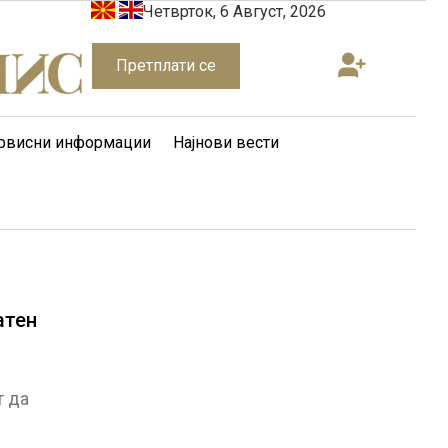
Четврток, 6 Август, 2026
Претплати се
рвисни информации
Најнови вести
атен
т да
р