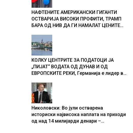
текот на историјата
НАФТЕНИТЕ АМЕРИКАНСКИ ГИГАНТИ
ОСТВАРИЈА ВИСОКИ ПРОФИТИ, ТРАМП
БАРА ОД НИВ ДА ГИ НАМАЛАТ ЦЕНИТЕ
НА ГОРИВАТА
КОЛКУ ЦЕНТРИТЕ ЗА ПОДАТОЦИ ЈА
„ПИЈАТ“ ВОДАТА ОД ДУНАВ И ОД
ЕВРОПСКИТЕ РЕКИ, Германија е лидер во
Европа по бројот на изградени центри за
податоци
Николовски: Во јули остварена
историски највисока наплата на приходи
од над 14 милијарди денари –
изградивме систем што испорачува