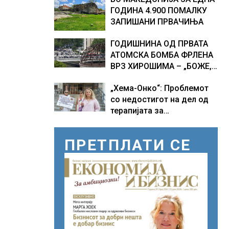
ГОДИНА 4.900 ПОМАЛКУ
ЗАПИШАНИ ПРВАЧИЊА
ГОДИШНИНА ОД ПРВАТА
АТОМСКА БОМБА ФРЛЕНА
ВРЗ ХИРОШИМА – „БОЖЕ,
ШТО НАПРАВИВМЕ“, како
„Хема-Онко“: Проблемот
дел од екипажот во
со недостигот на дел од
авионот „Енола Геј“ и
терапијата за
учесниците во
онколошките пациенти во
бомбардирањето го
моментот е надминат
доживуваа овој настан
ПРЕТПЛАТИ СЕ
што го промени текот на
историјата