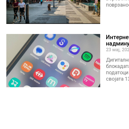
поврзано
Интерне
надмину
23 мај, 20
Дигиталн
блокадата
податоци
својата 1