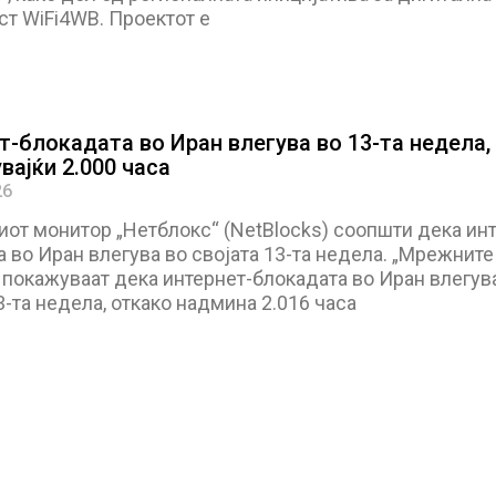
ст WiFi4WB. Проектот е
т-блокадата во Иран влегува во 13-та недела,
вајќи 2.000 часа
26
иот монитор „Нетблокс“ (NetBlocks) соопшти дека инт
 во Иран влегува во својата 13-та недела. „Мрежните
 покажуваат дека интернет-блокадата во Иран влегув
3-та недела, откако надмина 2.016 часа