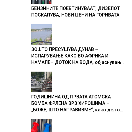
БЕНЗИНИТЕ ПОЕВТИНУВААТ, ДИЗЕЛОТ
ПОСКАПУВА, НОВИ ЦЕНИ НА ГОРИВАТА
ЗОШТО ПРЕСУШУВА ДУНАВ –
ИСПАРУВАЊЕ КАКО ВО АФРИКА И
НАМАЛЕН ДОТОК НА ВОДА, објаснување
на хидрогеолог од Србија
ГОДИШНИНА ОД ПРВАТА АТОМСКА
БОМБА ФРЛЕНА ВРЗ ХИРОШИМА –
„БОЖЕ, ШТО НАПРАВИВМЕ“, како дел од
екипажот во авионот „Енола Геј“ и
учесниците во бомбардирањето го
доживуваа овој настан што го промени