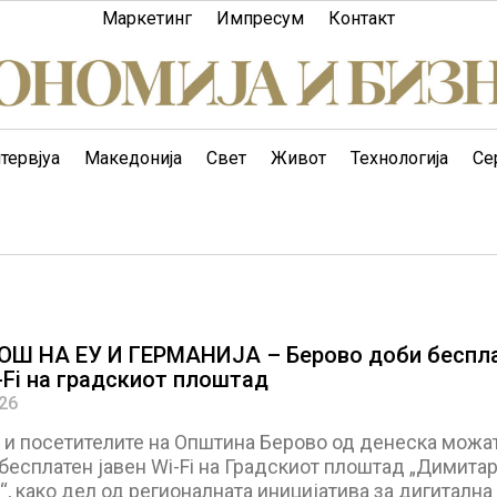
Маркетинг
Импресум
Контакт
тервјуа
Македонија
Свет
Живот
Технологија
Се
Ш НА ЕУ И ГЕРМАНИЈА – Берово доби беспл
-Fi на градскиот плоштад
026
е и посетителите на Општина Берово од денеска можа
бесплатен јавен Wi-Fi на Градскиот плоштад „Димита
, како дел од регионалната иницијатива за дигитална