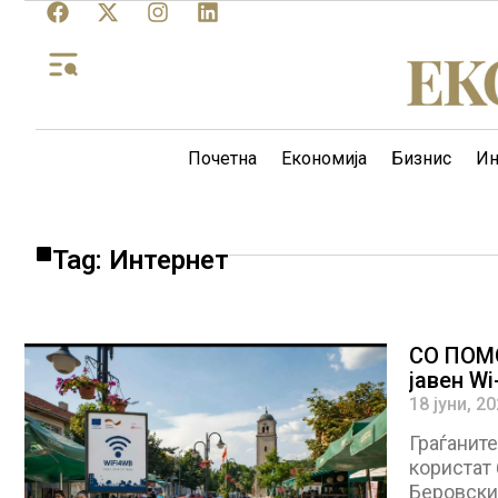
Почетна
Економија
Бизнис
Ин
Tag: Интернет
СО ПОМО
јавен Wi
18 јуни, 2
Граѓанит
користат 
Беровски“