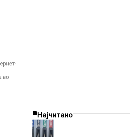
ернет-
а во
Најчитано