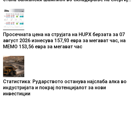
од батерии
Просечната цена на струјата на HUPX берзата за 07
август 2026 изнесува 157,93 евра за мегават час, на
МЕМО 153,56 евра за мегават час
Статистика: Рударството останува најслаба алка во
индустријата и покрај потенцијалот за нови
инвестиции