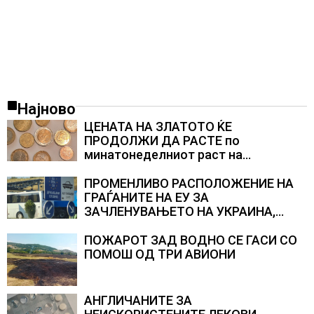
Најново
ЦЕНАТА НА ЗЛАТОТО ЌЕ
ПРОДОЛЖИ ДА РАСТЕ по
минатонеделниот раст на
вредноста на благородниот метал
ПРОМЕНЛИВО РАСПОЛОЖЕНИЕ НА
ГРАЃАНИТЕ НА ЕУ ЗА
ЗАЧЛЕНУВАЊЕТО НА УКРАИНА,
изненадува каква е поддршката од
Полска, Франција и Германија
ПОЖАРОТ ЗАД ВОДНО СЕ ГАСИ СО
ПОМОШ ОД ТРИ АВИОНИ
АНГЛИЧАНИТЕ ЗА