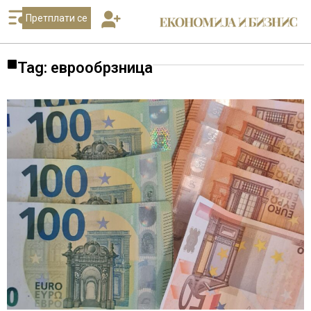
Претплати се
Tag: еврообрзница