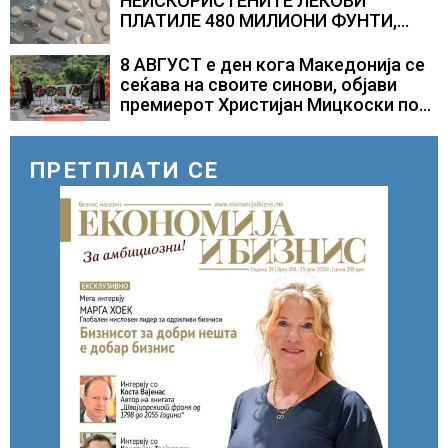
НЕИСКОРИСТЕНИТЕ ЛЕКОВИ
ПЛАТИЛЕ 480 МИЛИОНИ ФУНТИ,
повик до пациентите да бараат
само лекови што навистина им се
8 АВГУСТ е ден кога Македонија се
потребни
сеќава на своите синови, објави
премиерот Христијан Мицкоски по
повод 25 годишнината од
загинувањето на десетмината
прилепски бранители
ПРЕТПЛАТИ СЕ