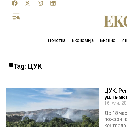
Почетна
Економија
Бизнис
Ин
Tag: ЦУК
ЦУК: Ре
уште ак
16 јули, 2
До 18 час
пожари на
контрола,