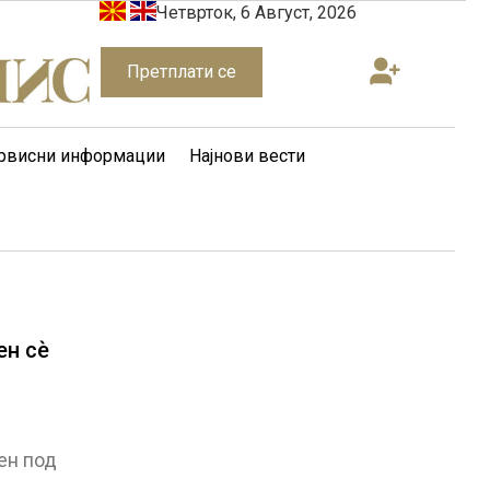
Четврток, 6 Август, 2026
Претплати се
рвисни информации
Најнови вести
ен сѐ
ен под