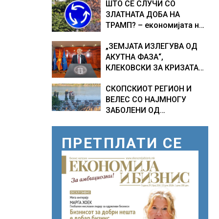
ШТО СЕ СЛУЧИ СО
најниско рангирање
ЗЛАТНАТА ДОБА НА
продолжуваат да бидат
ТРАМП? – економијата на
обележани со
САД е далеку од
комбинација од фактори
„ЗЕМЈАТА ИЗЛЕГУВА ОД
најавениот забрзан
АКУТНА ФАЗА“,
економски раст
КЛЕКОВСКИ ЗА КРИЗАТА
СО ВОДА ВО ГОСТИВАР
СКОПСКИОТ РЕГИОН И
ВЕЛЕС СО НАЈМНОГУ
ЗАБОЛЕНИ ОД
ЗАПАДНОНИЛСКА ТРЕСКА,
објави министерот за
ПРЕТПЛАТИ СЕ
здравство Сашо
Клековски