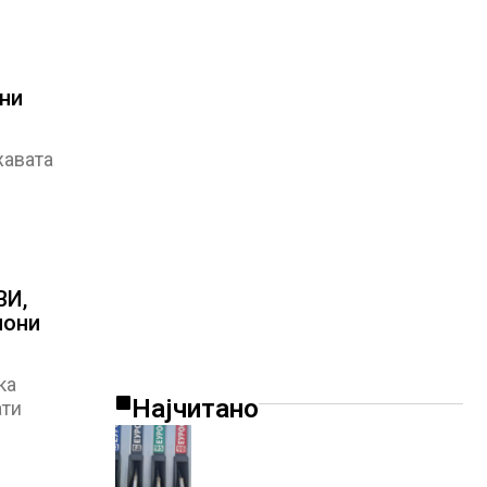
вни
жавата
ВИ,
иони
ка
Најчитано
ати