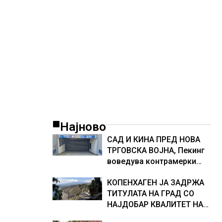
морскиот премин со помош на
американската војска
Најново
САД И КИНА ПРЕД НОВА
ТРГОВСКА ВОЈНА, Пекинг
воведува контрамерки
против американски
КОПЕНХАГЕН ЈА ЗАДРЖА
компании и организации
ТИТУЛАТА НА ГРАД СО
НАЈДОБАР КВАЛИТЕТ НА
ЖИВОТ, градовите со