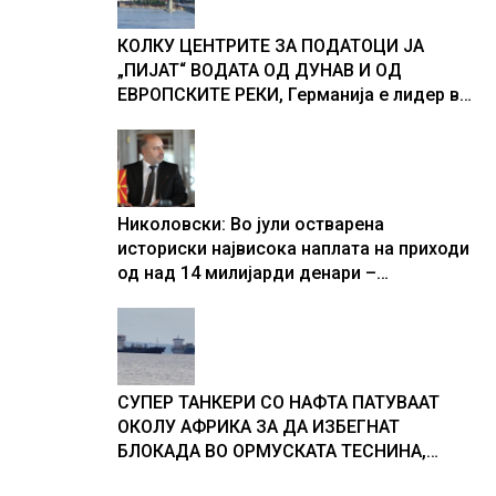
КОЛКУ ЦЕНТРИТЕ ЗА ПОДАТОЦИ ЈА
„ПИЈАТ“ ВОДАТА ОД ДУНАВ И ОД
ЕВРОПСКИТЕ РЕКИ, Германија е лидер во
Европа по бројот на изградени центри за
податоци
Николовски: Во јули остварена
историски највисока наплата на приходи
од над 14 милијарди денари –
изградивме систем што испорачува
резултати
СУПЕР ТАНКЕРИ СО НАФТА ПАТУВААТ
ОКОЛУ АФРИКА ЗА ДА ИЗБЕГНАТ
БЛОКАДА ВО ОРМУСКАТА ТЕСНИНА,
повеќе од 1.000 бродови поминаа низ