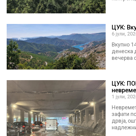
ЦУК: Вк
6 јули, 202
Вкупно 1
денеска д
вечерва о
ЦУК: П
невреме
1 јули, 202
Невремет
зафати п
дрвја, ош
надлежни