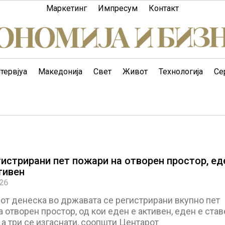
Маркетинг
Импресум
Контакт
тервјуа
Македонија
Свет
Живот
Технологија
Се
гистрирани пет пожари на отворен простор, ед
тивен
026
от денеска во државата се регистрирани вкупно пет
 отворен простор, од кои еден е активен, еден е став
 а три се изгаснати, соопшти Центарот