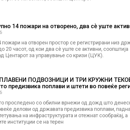
упно 14 пожари на отворено, два сѐ уште акти
6
4 пожари на отворен простор се регистрирани низ др
о 20 часот, од кои два сѐ уште се активни, соопштија
д Центарот за управување со кризи (ЦУК).
ОПЛАВЕНИ ПОДВОЗНИЦИ И ТРИ КРУЖНИ ТЕКО
то предизвика поплави и штети во повеќе рег
6
о проследено со обилни врнежи од дожд што денес
овеќе делови од државата предизвика поплави, падн
тетувања на инфраструктурата и отежнат сообраќај, а
те институции се на терен