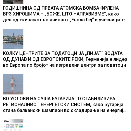
ГОДИШНИНА ОД ПРВАТА АТОМСКА БОМБА ФРЛЕНА
ВРЗ ХИРОШИМА – „БОЖЕ, ШТО НАПРАВИВМЕ“, како
дел од екипажот во авионот „Енола Геј“ и учесниците
во бомбардирањето го доживуваа овој настан што го
промени текот на историјата
КОЛКУ ЦЕНТРИТЕ ЗА ПОДАТОЦИ ЈА „ПИЈАТ“ ВОДАТА
ОД ДУНАВ И ОД ЕВРОПСКИТЕ РЕКИ, Германија е лидер
во Европа по бројот на изградени центри за податоци
ВО УСЛОВИ НА СУША БУГАРИЈА ГО СТАБИЛИЗИРА
РЕГИОНАЛНИОТ ЕНЕРГЕТСКИ СИСТЕМ, како Бугарија
стана балкански шампион во складирање на енергија
од батерии