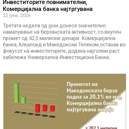
Инвеститорите повнимателни,
Комерцијална банка најтргувана
22 јуни, 2026
Третата недела од јуни донесе значително
намалување на берзанската активност, со вкупен
промет од 42,5 милиони денари. Комерцијална
банка, Алкалоид и Македонски Телеком останаа во
фокусот на инвеститорите, додека најголем раст
забележа Универзална Инвестициона Банка.