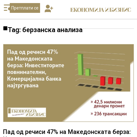
Претплати се
Tag: берзанска анализа
Пад од речиси 47% на Македонската берза: