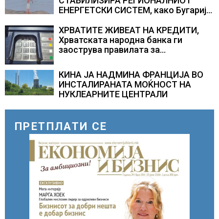
СТАБИЛИЗИРА РЕГИОНАЛНИОТ
ЕНЕРГЕТСКИ СИСТЕМ, како Бугарија
стана балкански шампион во
складирање на енергија од батерии
ХРВАТИТЕ ЖИВЕАТ НА КРЕДИТИ,
Хрватската народна банка ги
заострува правилата за
кредитирање и предупредува на
зголемени ризици во финансискиот
КИНА ЈА НАДМИНА ФРАНЦИЈА ВО
систем
ИНСТАЛИРАНАТА МОЌНОСТ НА
НУКЛЕАРНИТЕ ЦЕНТРАЛИ
ПРЕТПЛАТИ СЕ