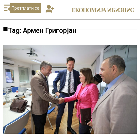
Претплати се
Tag: Армен Григорјан