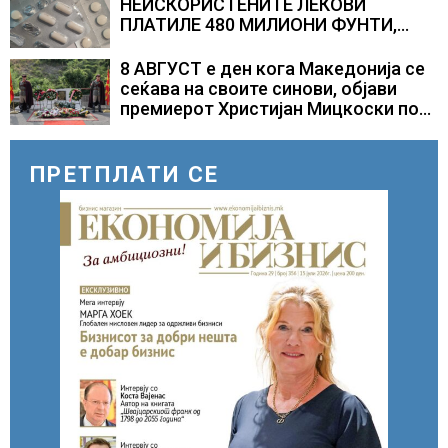
НЕИСКОРИСТЕНИТЕ ЛЕКОВИ
ПЛАТИЛЕ 480 МИЛИОНИ ФУНТИ,
повик до пациентите да бараат
само лекови што навистина им се
8 АВГУСТ е ден кога Македонија се
потребни
сеќава на своите синови, објави
премиерот Христијан Мицкоски по
повод 25 годишнината од
загинувањето на десетмината
прилепски бранители
ПРЕТПЛАТИ СЕ