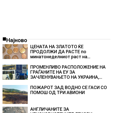
Најново
ЦЕНАТА НА ЗЛАТОТО ЌЕ
ПРОДОЛЖИ ДА РАСТЕ по
минатонеделниот раст на
вредноста на благородниот метал
ПРОМЕНЛИВО РАСПОЛОЖЕНИЕ НА
ГРАЃАНИТЕ НА ЕУ ЗА
ЗАЧЛЕНУВАЊЕТО НА УКРАИНА,
изненадува каква е поддршката од
Полска, Франција и Германија
ПОЖАРОТ ЗАД ВОДНО СЕ ГАСИ СО
ПОМОШ ОД ТРИ АВИОНИ
АНГЛИЧАНИТЕ ЗА