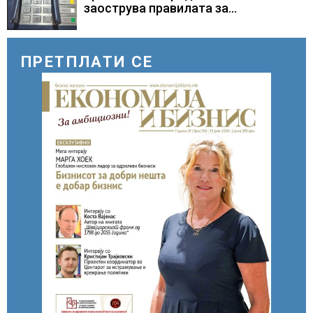
заострува правилата за
кредитирање и предупредува на
зголемени ризици во финансискиот
систем
ПРЕТПЛАТИ СЕ