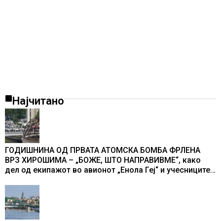
Најчитано
ГОДИШНИНА ОД ПРВАТА АТОМСКА БОМБА ФРЛЕНА
ВРЗ ХИРОШИМА – „БОЖЕ, ШТО НАПРАВИВМЕ“, како
дел од екипажот во авионот „Енола Геј“ и учесниците
во бомбардирањето го доживуваа овој настан што го
промени текот на историјата