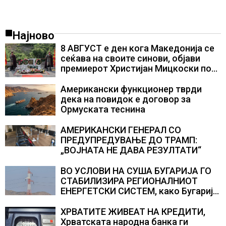
Најново
8 АВГУСТ е ден кога Македонија се
сеќава на своите синови, објави
премиерот Христијан Мицкоски по
повод 25 годишнината од
загинувањето на десетмината
Американски функционер тврди
прилепски бранители
дека на повидок е договор за
Ормуската теснина
АМЕРИКАНСКИ ГЕНЕРАЛ СО
ПРЕДУПРЕДУВАЊЕ ДО ТРАМП:
„ВОЈНАТА НЕ ДАВА РЕЗУЛТАТИ“
ВО УСЛОВИ НА СУША БУГАРИЈА ГО
СТАБИЛИЗИРА РЕГИОНАЛНИОТ
ЕНЕРГЕТСКИ СИСТЕМ, како Бугарија
стана балкански шампион во
складирање на енергија од батерии
ХРВАТИТЕ ЖИВЕАТ НА КРЕДИТИ,
Хрватската народна банка ги