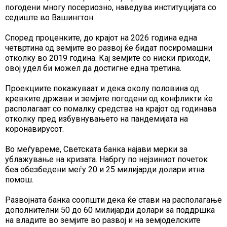
погодени многу посериозно, наведува институцијата со
седиште во Вашингтон.
Според проценките, до крајот на 2026 година една
четвртина од земјите во развој ќе бидат посиромашни
отколку во 2019 година. Кај земјите со ниски приходи,
овој удел би можел да достигне една третина.
Проекциите покажуваат и дека околу половина од
кревките држави и земјите погодени од конфликти ќе
располагаат со помалку средства на крајот од годинава
отколку пред избувнувањето на пандемијата на
коронавирусот.
Во меѓувреме, Светската банка најави мерки за
ублажување на кризата. Набргу по нејзиниот почеток
беа обезбедени меѓу 20 и 25 милијарди долари итна
помош.
Развојната банка соопшти дека ќе стави на располагање
дополнителни 50 до 60 милијарди долари за поддршка
на владите во земјите во развој и на земјоделските