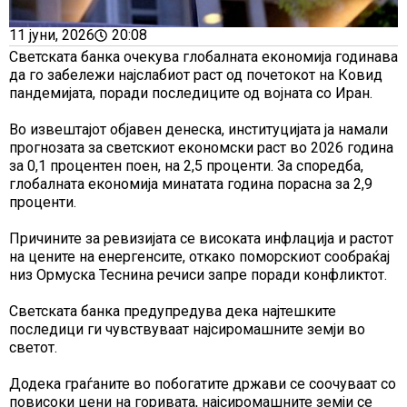
11 јуни, 2026
20:08
Светската банка очекува глобалната економија годинава
да го забележи најслабиот раст од почетокот на Ковид
пандемијата, поради последиците од војната со Иран.
Во извештајот објавен денеска, институцијата ја намали
прогнозата за светскиот економски раст во 2026 година
за 0,1 процентен поен, на 2,5 проценти. За споредба,
глобалната економија минатата година порасна за 2,9
проценти.
Причините за ревизијата се високата инфлација и растот
на цените на енергенсите, откако поморскиот сообраќај
низ Ормуска Теснина речиси запре поради конфликтот.
Светската банка предупредува дека најтешките
последици ги чувствуваат најсиромашните земји во
светот.
Додека граѓаните во побогатите држави се соочуваат со
повисоки цени на горивата, најсиромашните земји се