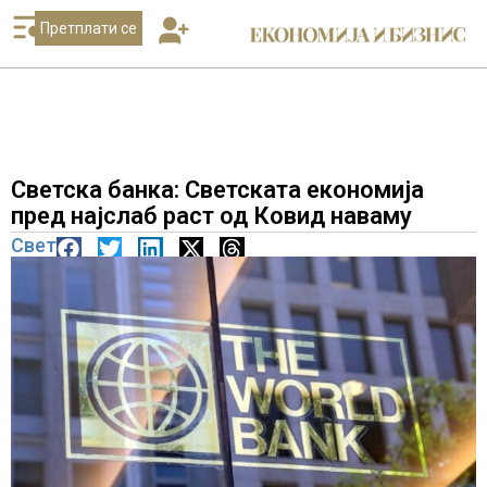
Претплати се
Светска банка: Светската економија
пред најслаб раст од Ковид наваму
Свет