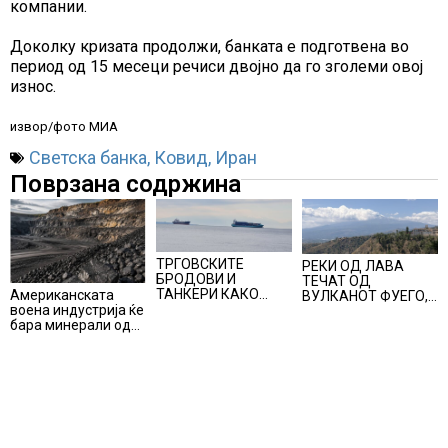
компании.
Доколку кризата продолжи, банката е подготвена во
период од 15 месеци речиси двојно да го зголеми овој
износ.
извор/фото МИА
Светска банка
,
Ковид
,
Иран
Поврзана содржина
ТРГОВСКИТЕ
РЕКИ ОД ЛАВА
БРОДОВИ И
ТЕЧАТ ОД
ТАНКЕРИ КАКО
Американската
ВУЛКАНОТ ФУЕГО,
ВОЕНА ЦЕЛ,
воена индустрија ќе
евакуација од
потонат индиски
бара минерали од
населените места
брод, од насукан
сојузниците – нова
на падините на
танкер истекува
можност за земјите
вулканот кој е во
нафта…
што располагаат со
близина на Антигва
бакар