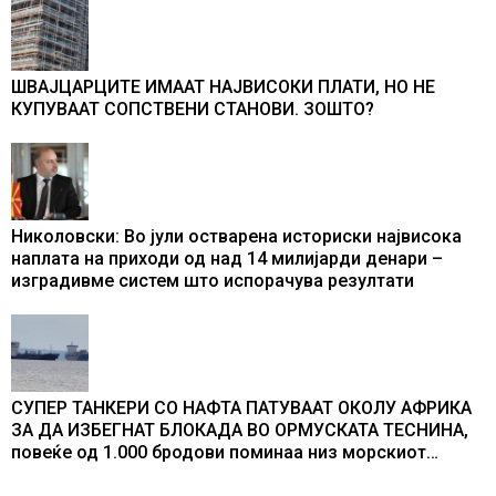
ШВАЈЦАРЦИТЕ ИМААТ НАЈВИСОКИ ПЛАТИ, НО НЕ
КУПУВААТ СОПСТВЕНИ СТАНОВИ. ЗОШТО?
Николовски: Во јули остварена историски највисока
наплата на приходи од над 14 милијарди денари –
изградивме систем што испорачува резултати
СУПЕР ТАНКЕРИ СО НАФТА ПАТУВААТ ОКОЛУ АФРИКА
ЗА ДА ИЗБЕГНАТ БЛОКАДА ВО ОРМУСКАТА ТЕСНИНА,
повеќе од 1.000 бродови поминаа низ морскиот
премин со помош на американската војска