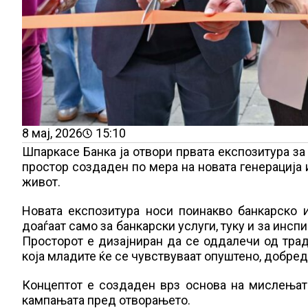
8 мај, 2026
15:10
Шпаркасе Банка ја отвори првата експозитура за
простор создаден по мера на новата генерација 
живот.
Новата експозитура носи поинакво банкарско 
доаѓаат само за банкарски услуги, туку и за инсп
Просторот е дизајниран да се оддалечи од тра
која младите ќе се чувствуваат опуштено, добред
Концептот е создаден врз основа на мислењата
кампањата пред отворањето.