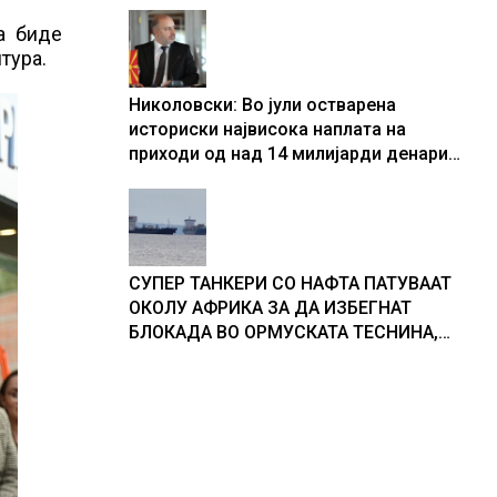
центри за податоци
а биде
тура.
Николовски: Во јули остварена
историски највисока наплата на
приходи од над 14 милијарди денари
– изградивме систем што испорачува
резултати
СУПЕР ТАНКЕРИ СО НАФТА ПАТУВААТ
ОКОЛУ АФРИКА ЗА ДА ИЗБЕГНАТ
БЛОКАДА ВО ОРМУСКАТА ТЕСНИНА,
повеќе од 1.000 бродови поминаа низ
морскиот премин со помош на
американската војска