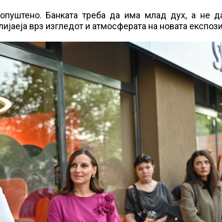
опуштено. Банката треба да има млад дух, а не д
ијаеја врз изгледот и атмосферата на новата експози