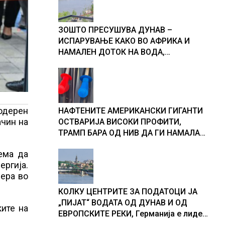
ЗОШТО ПРЕСУШУВА ДУНАВ –
ИСПАРУВАЊЕ КАКО ВО АФРИКА И
НАМАЛЕН ДОТОК НА ВОДА,
објаснување на хидрогеолог од
Србија
модерен
НАФТЕНИТЕ АМЕРИКАНСКИ ГИГАНТИ
ачин на
ОСТВАРИЈА ВИСОКИ ПРОФИТИ,
ТРАМП БАРА ОД НИВ ДА ГИ НАМАЛАТ
ЦЕНИТЕ НА ГОРИВАТА
ема да
ергија.
фера во
КОЛКУ ЦЕНТРИТЕ ЗА ПОДАТОЦИ ЈА
„ПИЈАТ“ ВОДАТА ОД ДУНАВ И ОД
ите на
ЕВРОПСКИТЕ РЕКИ, Германија е лидер
во Европа по бројот на изградени