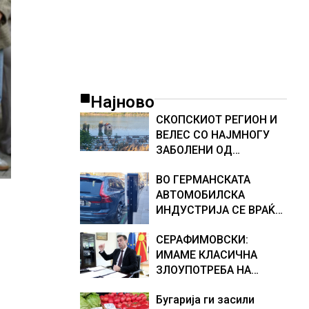
Најново
СКОПСКИОТ РЕГИОН И
ВЕЛЕС СО НАЈМНОГУ
ЗАБОЛЕНИ ОД
ЗАПАДНОНИЛСКА
ВО ГЕРМАНСКАТА
ТРЕСКА, објави
АВТОМОБИЛСКА
министерот за
ИНДУСТРИЈА СЕ ВРАЌА
здравство Сашо
ОПТИМИЗМОТ
Клековски
СЕРАФИМОВСКИ:
ИМАМЕ КЛАСИЧНА
ЗЛОУПОТРЕБА НА
СУБВЕНЦИИТЕ И ПРИ
Бугарија ги засили
ОТКУПОТ НА МЛЕКОТО