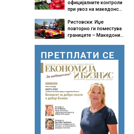
официјалните контроли
при увоз на македонско
свежо овошје, домати и
Ристовски: Иџе
пиперки, објави АХВ
повторно ги поместува
границите – Македонија
добива нова причина за
гордост
ПРЕТПЛАТИ СЕ