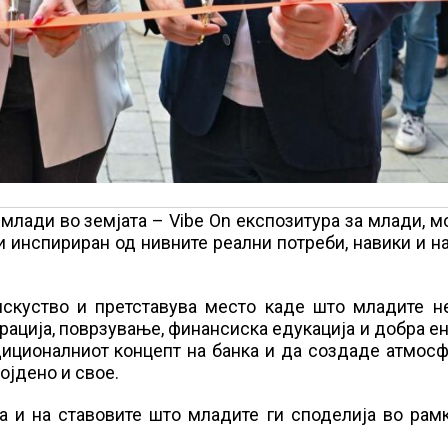
 млади во земјата – Vibe On експозитура за млади, 
и инспириран од нивните реални потреби, навики и н
искуство и претставува место каде што младите н
ирација, поврзување, финансиска едукација и добра ен
диционалниот концепт на банка и да создаде атмос
ојдено и свое.
 и на ставовите што младите ги споделија во рамк