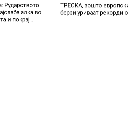
а: Рударството
ТРЕСКА, зошто европск
ајслаба алка во
берзи уриваат рекорди 
та и покрај
недела, најголемите
лот за нови
победници се помалку
ии
познатите компании за 