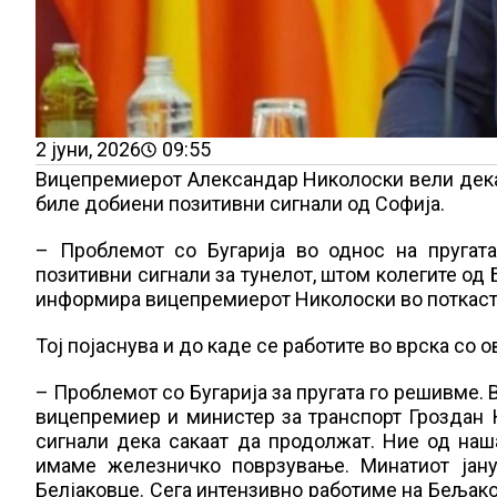
2 јуни, 2026
09:55
Вицепремиерот Александар Николоски вели дека се
биле добиени позитивни сигнали од Софија.
– Проблемот со Бугарија во однос на пругат
позитивни сигнали за тунелот, штом колегите од 
информира вицепремиерот Николоски во поткаст
Тој појаснува и до каде се работите во врска со 
– Проблемот со Бугарија за пругата го решивме
вицепремиер и министер за транспорт Гроздан К
сигнали дека сакаат да продолжат. Ние од наш
имаме железничко поврзување. Минатиот јану
Белјаковце. Сега интензивно работиме на Бељаков