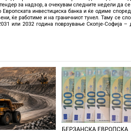
н тендер за надзор, а очекувам следните недели да се
о Европската инвестициска банка и ќе одиме споре
вени, ќе работиме и на граничниот тунел. Таму се с
2031 или 2032 година поврзување Скопје-Софија – 
БЕРЗАНСКА ЕВРОПСКА