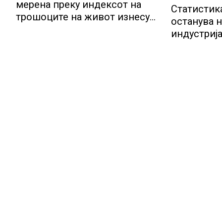
мерена преку индексот на
Статистик
трошоците на живот изнесува
останува н
2.3 %
индустрија
потенција
инвестиц