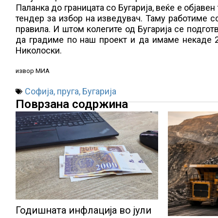
Паланка до границата со Бугарија, веќе е објаве
тендер за избор на изведувач. Таму работиме с
правила. И штом колегите од Бугарија се подгот
да градиме по наш проект и да имаме некаде 
Николоски.
извор МИА
Софија
,
пруга
,
Бугарија
Поврзана содржина
Годишната инфлација во јули