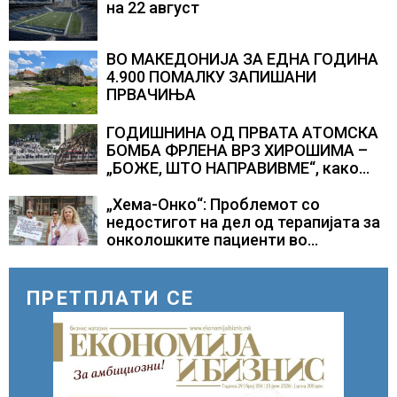
на 22 август
ВО МАКЕДОНИЈА ЗА ЕДНА ГОДИНА
4.900 ПОМАЛКУ ЗАПИШАНИ
ПРВАЧИЊА
ГОДИШНИНА ОД ПРВАТА АТОМСКА
БОМБА ФРЛЕНА ВРЗ ХИРОШИМА –
„БОЖЕ, ШТО НАПРАВИВМЕ“, како
дел од екипажот во авионот „Енола
Геј“ и учесниците во
„Хема-Онко“: Проблемот со
бомбардирањето го доживуваа овој
недостигот на дел од терапијата за
настан што го промени текот на
онколошките пациенти во
историјата
моментот е надминат
ПРЕТПЛАТИ СЕ