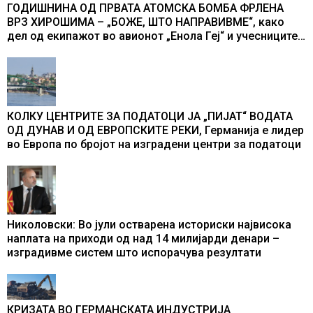
ГОДИШНИНА ОД ПРВАТА АТОМСКА БОМБА ФРЛЕНА
ВРЗ ХИРОШИМА – „БОЖЕ, ШТО НАПРАВИВМЕ“, како
дел од екипажот во авионот „Енола Геј“ и учесниците
во бомбардирањето го доживуваа овој настан што го
промени текот на историјата
КОЛКУ ЦЕНТРИТЕ ЗА ПОДАТОЦИ ЈА „ПИЈАТ“ ВОДАТА
ОД ДУНАВ И ОД ЕВРОПСКИТЕ РЕКИ, Германија е лидер
во Европа по бројот на изградени центри за податоци
Николовски: Во јули остварена историски највисока
наплата на приходи од над 14 милијарди денари –
изградивме систем што испорачува резултати
КРИЗАТА ВО ГЕРМАНСКАТА ИНДУСТРИЈА