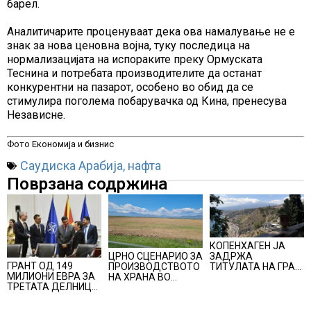
барел.
Аналитичарите проценуваат дека ова намалување не е
знак за нова ценовна војна, туку последица на
нормализацијата на испораките преку Ормуската
Теснина и потребата производителите да останат
конкурентни на пазарот, особено во обид да се
стимулира поголема побарувачка од Кина, пренесува
Независне.
Фото Економија и бизнис
Саудиска Арабија
,
нафта
Поврзана содржина
КОПЕНХАГЕН ЈА
ЦРНО СЦЕНАРИО ЗА
ЗАДРЖА
ГРАНТ ОД 149
ПРОИЗВОДСТВОТО
ТИТУЛАТА НА ГРАД
МИЛИОНИ ЕВРА ЗА
НА ХРАНА ВО
СО НАЈДОБАР
ТРЕТАТА ДЕЛНИЦА
СВЕТОТ ВО 2027
КВАЛИТЕТ НА
ОД ЖЕЛЕЗНИЧКИОТ
ГОДИНА: Ел Нињо
ЖИВОТ, градовите
КОРИДОР 8
ќе доведе
со најниско