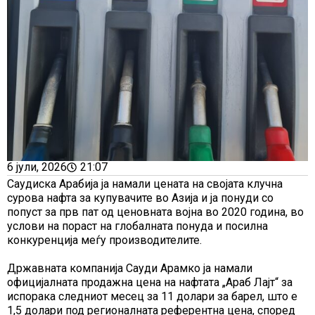
6 јули, 2026
21:07
Саудиска Арабија ја намали цената на својата клучна
сурова нафта за купувачите во Азија и ја понуди со
попуст за прв пат од ценовната војна во 2020 година, во
услови на пораст на глобалната понуда и посилна
конкуренција меѓу производителите.
Државната компанија Сауди Арамко ја намали
официјалната продажна цена на нафтата „Араб Лајт“ за
испорака следниот месец за 11 долари за барел, што е
1,5 долари под регионалната референтна цена, според