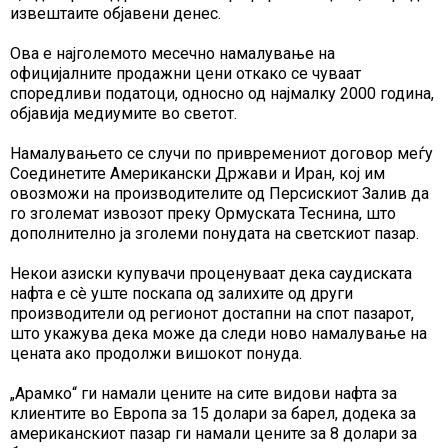
извештаите објавени денес.
Ова е најголемото месечно намалување на
официјалните продажни цени откако се чуваат
споредливи податоци, односно од најмалку 2000 година,
објавија медиумите во светот.
Намалувањето се случи по привремениот договор меѓу
Соединетите Американски Држави и Иран, кој им
овозможи на производителите од Персискиот Залив да
го зголемат извозот преку Ормуската Теснина, што
дополнително ја зголеми понудата на светскиот пазар.
Некои азиски купувачи проценуваат дека саудиската
нафта е сè уште поскапа од залихите од други
производители од регионот достапни на спот пазарот,
што укажува дека може да следи ново намалување на
цената ако продолжи вишокот понуда.
„Арамко“ ги намали цените на сите видови нафта за
клиентите во Европа за 15 долари за барел, додека за
американскиот пазар ги намали цените за 8 долари за