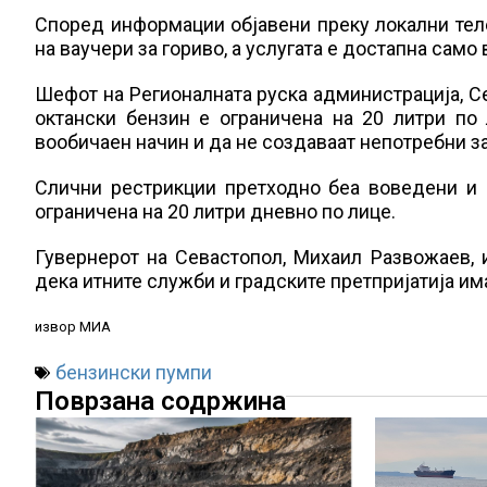
Според информации објавени преку локални теле
на ваучери за гориво, а услугата е достапна само
Шефот на Регионалната руска администрација, Се
октански бензин е ограничена на 20 литри по 
вообичаен начин и да не создаваат непотребни з
Слични рестрикции претходно беа воведени и 
ограничена на 20 литри дневно по лице.
Гувернерот на Севастопол, Михаил Развожаев, 
дека итните служби и градските претпријатија и
извор МИА
бензински пумпи
Поврзана содржина