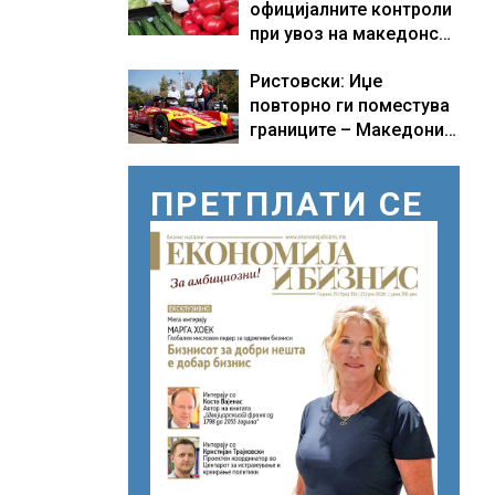
официјалните контроли
при увоз на македонско
свежо овошје, домати и
Ристовски: Иџе
пиперки, објави АХВ
повторно ги поместува
границите – Македонија
добива нова причина за
гордост
ПРЕТПЛАТИ СЕ