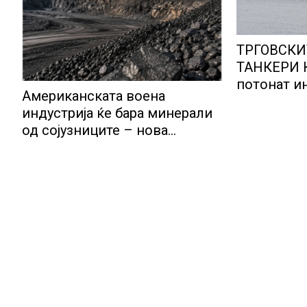
ТРГОВСКИ
ТАНКЕРИ 
потонат и
Американската воена
насукан та
индустрија ќе бара минерали
нафта…
од сојузниците – нова
можност за земјите што
располагаат со бакар