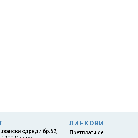
Т
ЛИНКОВИ
тизански одреди бр.62,
Претплати се
 1000 Скопје