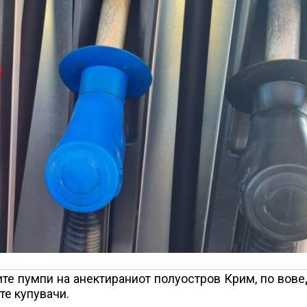
те пумпи на анектираниот полуостров Крим, по вов
те купувачи.