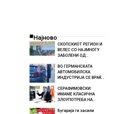
Најново
СКОПСКИОТ РЕГИОН И
ВЕЛЕС СО НАЈМНОГУ
ЗАБОЛЕНИ ОД
ЗАПАДНОНИЛСКА
ВО ГЕРМАНСКАТА
ТРЕСКА, објави
АВТОМОБИЛСКА
министерот за
ИНДУСТРИЈА СЕ ВРАЌА
здравство Сашо
ОПТИМИЗМОТ
Клековски
СЕРАФИМОВСКИ:
ИМАМЕ КЛАСИЧНА
ЗЛОУПОТРЕБА НА
СУБВЕНЦИИТЕ И ПРИ
Бугарија ги засили
ОТКУПОТ НА МЛЕКОТО