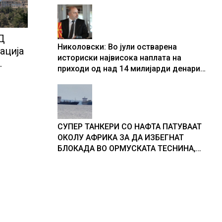
центри за податоци
Д
Николовски: Во јули остварена
ација
историски највисока наплата на
приходи од над 14 милијарди денари
ј е во
– изградивме систем што испорачува
резултати
СУПЕР ТАНКЕРИ СО НАФТА ПАТУВААТ
ОКОЛУ АФРИКА ЗА ДА ИЗБЕГНАТ
БЛОКАДА ВО ОРМУСКАТА ТЕСНИНА,
повеќе од 1.000 бродови поминаа низ
морскиот премин со помош на
американската војска