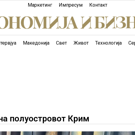
Маркетинг
Импресум
Контакт
тервјуа
Македонија
Свет
Живот
Технологија
Се
на полуостровот Крим