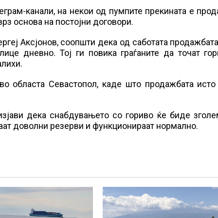
грам-канали, на некои од пумпите прекината е про
 врз основа на постојни договори.
ргеј Аксјонов, соопшти дека од саботата продажбата
лице дневно. Тој ги повика граѓаните да точат го
алихи.
во областа Севастопол, каде што продажбата исто 
изјави дека снабдувањето со гориво ќе биде зголе
маат доволни резерви и функционираат нормално.