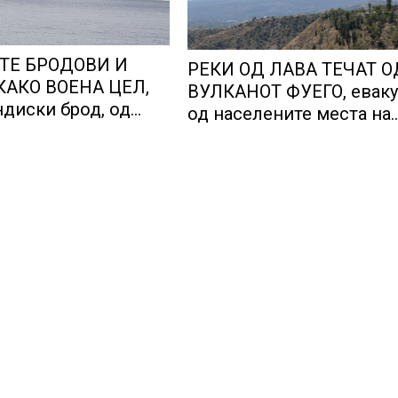
ТЕ БРОДОВИ И
РЕКИ ОД ЛАВА ТЕЧАТ О
КАКО ВОЕНА ЦЕЛ,
ВУЛКАНОТ ФУЕГО, еваку
ндиски брод, од
од населените места на
нкер истекува
падините на вулканот ко
близина на Антигва