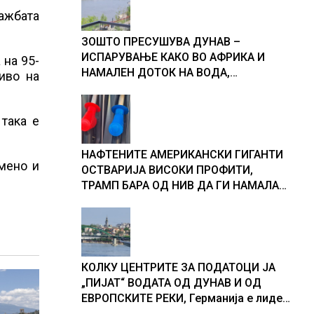
дажбата
ЗОШТО ПРЕСУШУВА ДУНАВ –
ИСПАРУВАЊЕ КАКО ВО АФРИКА И
 на 95-
НАМАЛЕН ДОТОК НА ВОДА,
риво на
објаснување на хидрогеолог од
Србија
така е
НАФТЕНИТЕ АМЕРИКАНСКИ ГИГАНТИ
мено и
ОСТВАРИЈА ВИСОКИ ПРОФИТИ,
ТРАМП БАРА ОД НИВ ДА ГИ НАМАЛАТ
ЦЕНИТЕ НА ГОРИВАТА
КОЛКУ ЦЕНТРИТЕ ЗА ПОДАТОЦИ ЈА
„ПИЈАТ“ ВОДАТА ОД ДУНАВ И ОД
ЕВРОПСКИТЕ РЕКИ, Германија е лидер
во Европа по бројот на изградени