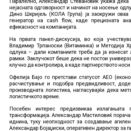
Паралелно, Александар Стевановиќ укажа дека 
нејасната одговорност и начинот на носење одлу
Дино Шкријељ (КОЛА Група) ја заокружи оваа 
генератор на cash flow, каде прецизната ан
ефикасност на компанијата.
На првата панел-дискусија, во која учествув
Владимир Трпаноски (Витаминка) и Методија Хр
одлука – дали компаниите треба да ја изнесат 
рамки. Заклучокот беше дека не постои универза
клучно да контролира, а каде партнерството носи
Офелија Бајо го претстави статусот АЕО (екон
расчистување и подобра предвидливост, доде
производната логистика, нагласувајќи дека ме
логистичкото време.
Посебен интерес предизвикаа излагањата п
трансформација. Александар Мастиловиќ порача 
иднина, туку неопходност за создавање агиле
Александар Бојаџиски, оперативен директор за пи