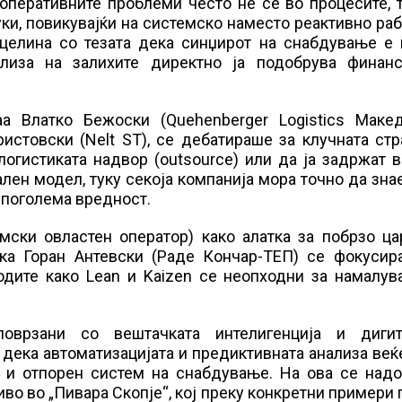
оперативните проблеми често не се во процесите, 
ки, повикувајќи на системско наместо реактивно ра
целина со тезата дека синџирот на снабдување е 
ализа на залихите директно ја подобрува финанс
аа Влатко Бежоски (Quehenberger Logistics Македо
истовски (Nelt ST), се дебатираше за клучната ст
логистиката надвор (outsource) или да ја задржат 
лен модел, туку секоја компанија мора точно да зна
 поголема вредност.
омски овластен оператор) како алатка за побрзо ц
ка Горан Антевски (Раде Кончар-ТЕП) се фокусир
тодите како Lean и Kaizen се неопходни за намалу
оврзани со вештачката интелигенција и дигит
дека автоматизацијата и предиктивната анализа веќ
н и отпорен систем на снабдување. На ова се надо
во во „Пивара Скопје“, кој преку конкретни примери