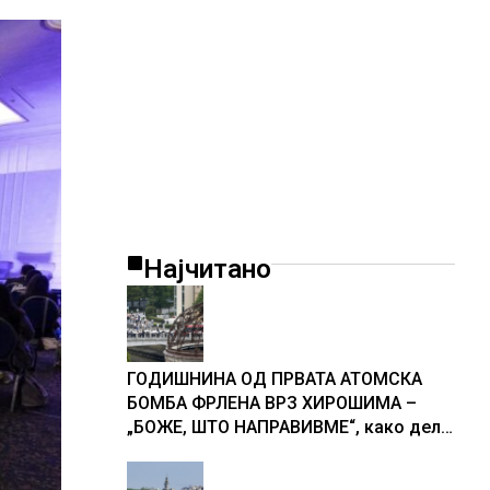
Најчитано
ГОДИШНИНА ОД ПРВАТА АТОМСКА
БОМБА ФРЛЕНА ВРЗ ХИРОШИМА –
„БОЖЕ, ШТО НАПРАВИВМЕ“, како дел
од екипажот во авионот „Енола Геј“ и
учесниците во бомбардирањето го