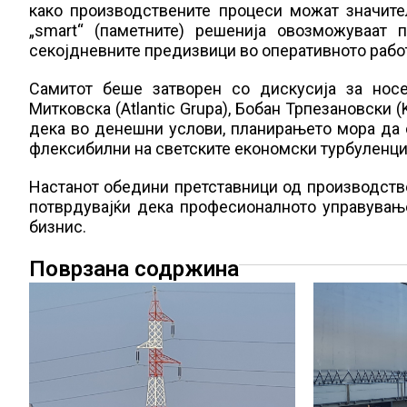
како производствените процеси можат значите
„smart“ (паметните) решенија овозможуваат 
секојдневните предизвици во оперативното рабо
Самитот беше затворен со дискусија за нос
Митковска (Atlantic Grupa), Бобан Трпезановски 
дека во денешни услови, планирањето мора да с
флексибилни на светските економски турбуленци
Настанот обедини претставници од производстве
потврдувајќи дека професионалното управувањ
бизнис.
Поврзана содржина