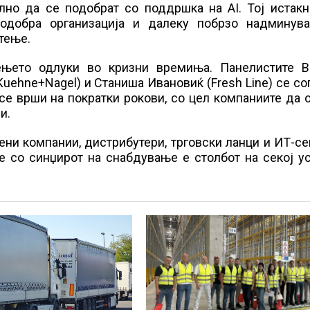
лно да се подобрат со поддршка на AI. Тој истакн
подобра организација и далеку побрзо надминув
тење.
ењето одлуки во кризни времиња. Панелистите В
(Kuehne+Nagel) и Станиша Ивановиќ (Fresh Line) се со
е врши на пократки рокови, со цел компаниите да 
и.
ни компании, дистрибутери, трговски ланци и ИТ-се
е со синџирот на снабдување е столбот на секој у