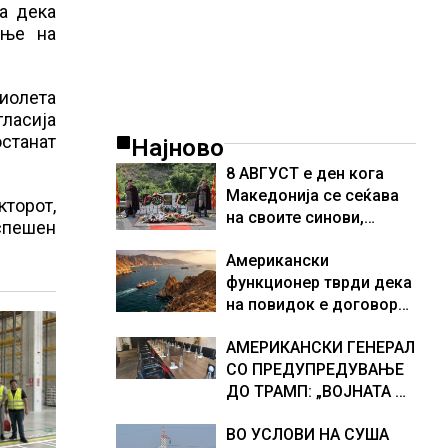
а дека
ање на
иолета
гласија
останат
Најново
8 АВГУСТ е ден кога
Македонија се сеќава
кторот,
на своите синови,
спешен
објави премиерот
Американски
Христијан Мицкоски по
функционер тврди дека
повод 25 годишнината
на повидок е договор
од загинувањето на
за Ормуската теснина
десетмината прилепски
АМЕРИКАНСКИ ГЕНЕРАЛ
бранители
СО ПРЕДУПРЕДУВАЊЕ
ДО ТРАМП: „ВОЈНАТА НЕ
ДАВА РЕЗУЛТАТИ“
ВО УСЛОВИ НА СУША