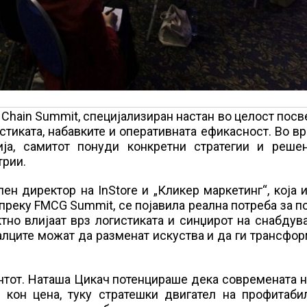
Chain Summit, специјализиран настан во целост посв
тиката, набавките и оперативната ефикасност. Во в
ија, самитот понуди конкретни стратегии и решен
трии.
ен директор на InStore и „Кликер маркетинг“, која 
преку FMCG Summit, се појавила реална потреба за п
тно влијаат врз логистиката и синџирот на снабдув
лците можат да разменат искуства и да ги трансфо
нтот. Наташа Цикач потенцираше дека современата 
 кон цена, туку стратешки двигател на профитабил