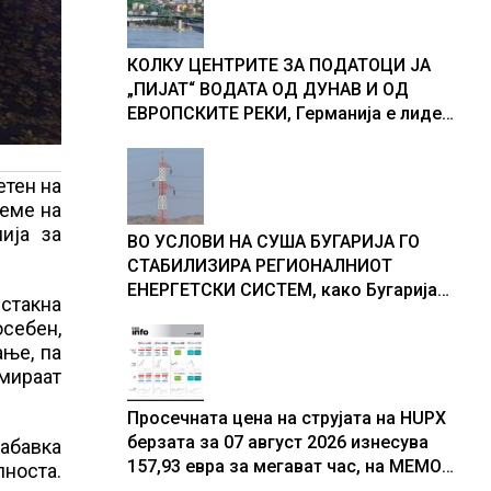
доживуваа овој настан што го
промени текот на историјата
КОЛКУ ЦЕНТРИТЕ ЗА ПОДАТОЦИ ЈА
„ПИЈАТ“ ВОДАТА ОД ДУНАВ И ОД
ЕВРОПСКИТЕ РЕКИ, Германија е лидер
во Европа по бројот на изградени
центри за податоци
етен на
реме на
ија за
ВО УСЛОВИ НА СУША БУГАРИЈА ГО
СТАБИЛИЗИРА РЕГИОНАЛНИОТ
ЕНЕРГЕТСКИ СИСТЕМ, како Бугарија
истакна
стана балкански шампион во
осебен,
складирање на енергија од батерии
ање, па
рмираат
Просечната цена на струјата на HUPX
берзата за 07 август 2026 изнесува
набавка
157,93 евра за мегават час, на МЕМО
носта.
153,56 евра за мегават час