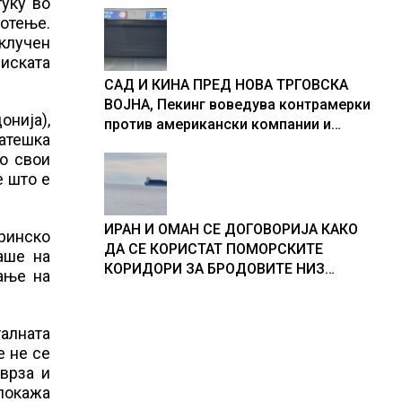
туку во
ботење.
клучен
иската
САД И КИНА ПРЕД НОВА ТРГОВСКА
ВОЈНА, Пекинг воведува контрамерки
нија),
против американски компании и
ратешка
организации
во свои
е што е
ИРАН И ОМАН СЕ ДОГОВОРИЈА КАКО
аринско
ДА СЕ КОРИСТАТ ПОМОРСКИТЕ
аше на
КОРИДОРИ ЗА БРОДОВИТЕ НИЗ
вање на
ОРМУСКАТА ТЕСНИНА
алната
е не се
врза и
 покажа