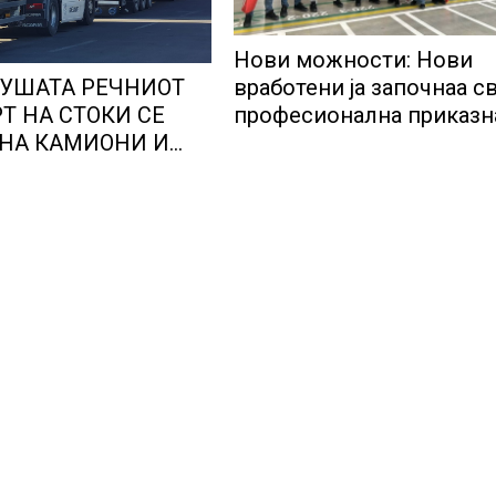
Нови можности: Нови
вработени ја започнаа св
СУШАТА РЕЧНИОТ
професионална приказн
Т НА СТОКИ СЕ
Lidl Логистичкиот цента
НА КАМИОНИ И
Куманово
ерманија со итни
озможува
те да возат и во