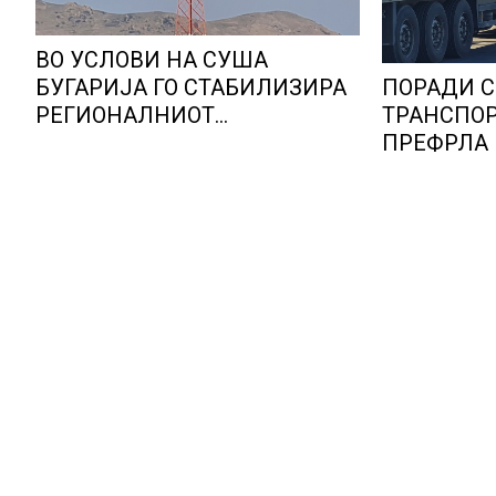
ВО УСЛОВИ НА СУША
ПОРАДИ 
БУГАРИЈА ГО СТАБИЛИЗИРА
ТРАНСПОР
РЕГИОНАЛНИОТ
ПРЕФРЛА 
ЕНЕРГЕТСКИ СИСТЕМ, како
ВОЗОВИ, Г
Бугарија стана балкански
мерки ов
шампион во складирање на
камионџии
енергија од батерии
недела