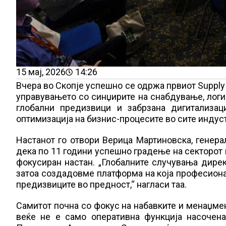
15 мај, 2026
14:26
Вчера во Скопје успешно се одржа првиот Supply 
управувањето со синџирите на снабдување, логис
глобални предизвици и забрзана дигитализац
оптимизација на бизнис-процесите во сите индус
Настанот го отвори Верица Мартиновска, генерал
дека по 11 години успешно градење на секторот 
фокусиран настан. „Глобалните случувања дирек
затоа создадовме платформа на која професиона
предизвиците во предност,“ нагласи таа.
Самитот почна со фокус на набавките и менаџме
веќе не е само оперативна функција насочена