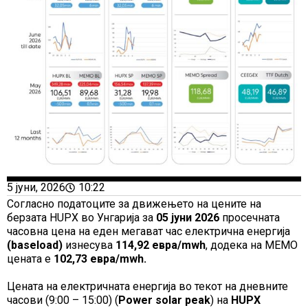
5 јуни, 2026
10:22
Согласно податоците за движењето на цените на
берзата HUPX во Унгарија за
05 јуни
2026
просечната
часовна цена на еден мегават час електрична енергија
(baseload)
изнесува
114,92 евра/mwh
, додека на MEMO
цената е
102,73 евра/mwh
.
Цената на електричната енергија во текот на дневните
часови (9:00 – 15:00) (
Power solar peak
) на
HUPX