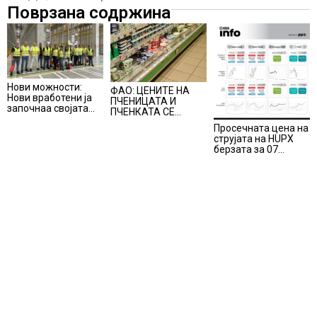
Поврзана содржина
Нови можности:
ФАО: ЦЕНИТЕ НА
Нови вработени ја
ПЧЕНИЦАТА И
започнаа својата
ПЧЕНКАТА СЕ
професионална
ПОВИСОКИ ВО
Просечната цена на
приказна во Lidl
ЈУЛИ, млекото и
струјата на HUPX
Логистичкиот
месото бележат
берзата за 07
центар во Куманово
пониски цени
август 2026
изнесува 157,93
евра за мегават
час, на МЕМО 153,56
евра за мегават час