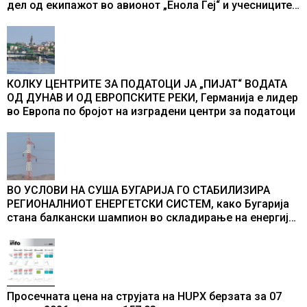
дел од екипажот во авионот „Енола Геј“ и учесниците
во бомбардирањето го доживуваа овој настан што го
промени текот на историјата
КОЛКУ ЦЕНТРИТЕ ЗА ПОДАТОЦИ ЈА „ПИЈАТ“ ВОДАТА
ОД ДУНАВ И ОД ЕВРОПСКИТЕ РЕКИ, Германија е лидер
во Европа по бројот на изградени центри за податоци
ВО УСЛОВИ НА СУША БУГАРИЈА ГО СТАБИЛИЗИРА
РЕГИОНАЛНИОТ ЕНЕРГЕТСКИ СИСТЕМ, како Бугарија
стана балкански шампион во складирање на енергија
од батерии
Просечната цена на струјата на HUPX берзата за 07