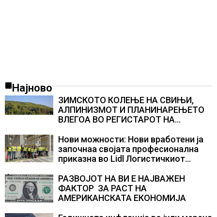
Најново
ЗИМСКОТО КОЛЕЊЕ НА СВИЊИ,
АЛПИНИЗМОТ И ПЛАНИНАРЕЊЕТО
ВЛЕГОА ВО РЕГИСТАРОТ НА
КУЛТУРНО НАСЛЕДСТВО НА
СЛОВЕНИЈА
Нови можности: Нови вработени ја
започнаа својата професионална
приказна во Lidl Логистичкиот
центар во Куманово
РАЗВОЈОТ НА ВИ Е НАЈВАЖЕН
ФАКТОР ЗА РАСТ НА
АМЕРИКАНСКАТА ЕКОНОМИЈА