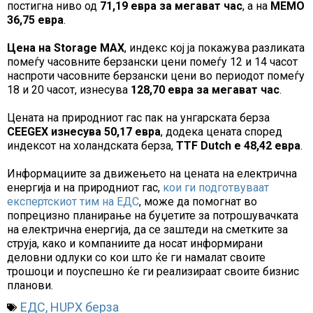
постигна ниво од
71,19 евра за мегават час
, а на
MEMO
36,75 евра
.
Цена на
Storage MAX
, индекс кој ја покажува разликата
помеѓу часовните берзански цени помеѓу 12 и 14 часот
наспроти часовните берзански цени во периодот помеѓу
18 и 20 часот, изнесува
128,70 евра за мегават час
.
Цената на природниот гас пак на унгарската берза
CEEGEX изнесува 50,17 евра
, додека цената според
индексот на холандската берза,
TTF Dutch е 48,42 евра
.
Информациите за движењето на цената на електрична
енергија и на природниот гас,
кои ги подготвуваат
експертскиот тим на ЕДС
, може да помогнат во
попрецизно планирање на буџетите за потрошувачката
на електрична енергија, да се заштеди на сметките за
струја, како и компаниите да носат информирани
деловни одлуки со кои што ќе ги намалат своите
трошоци и поуспешно ќе ги реализираат своите бизнис
планови.
ЕДС
,
HUPX берза