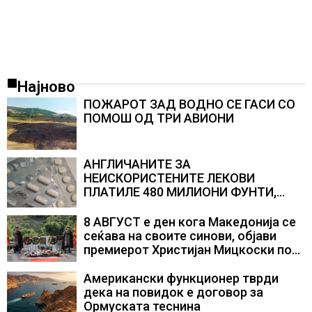
Најново
ПОЖАРОТ ЗАД ВОДНО СЕ ГАСИ СО
ПОМОШ ОД ТРИ АВИОНИ
АНГЛИЧАНИТЕ ЗА
НЕИСКОРИСТЕНИТЕ ЛЕКОВИ
ПЛАТИЛЕ 480 МИЛИОНИ ФУНТИ,
повик до пациентите да бараат
само лекови што навистина им се
8 АВГУСТ е ден кога Македонија се
потребни
сеќава на своите синови, објави
премиерот Христијан Мицкоски по
повод 25 годишнината од
загинувањето на десетмината
Американски функционер тврди
прилепски бранители
дека на повидок е договор за
Ормуската теснина