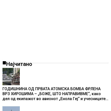
Најчитано
ГОДИШНИНА ОД ПРВАТА АТОМСКА БОМБА ФРЛЕНА
ВРЗ ХИРОШИМА – „БОЖЕ, ШТО НАПРАВИВМЕ“, како
дел од екипажот во авионот „Енола Геј“ и учесниците
во бомбардирањето го доживуваа овој настан што го
промени текот на историјата