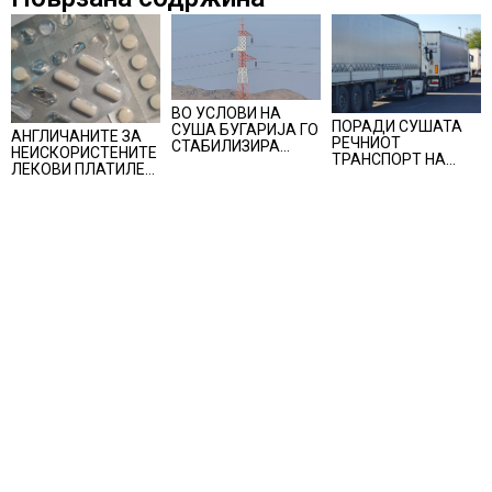
ВО УСЛОВИ НА
ПОРАДИ СУШАТА
СУША БУГАРИЈА ГО
АНГЛИЧАНИТЕ ЗА
РЕЧНИОТ
СТАБИЛИЗИРА
НЕИСКОРИСТЕНИТЕ
ТРАНСПОРТ НА
РЕГИОНАЛНИОТ
ЛЕКОВИ ПЛАТИЛЕ
СТОКИ СЕ ПРЕФРЛА
ЕНЕРГЕТСКИ
480 МИЛИОНИ
НА КАМИОНИ И
СИСТЕМ, како
ФУНТИ, повик до
ВОЗОВИ, Германија
Бугарија стана
пациентите да
со итни мерки
балкански шампион
бараат само лекови
овозможува
во складирање на
што навистина им
камионџиите да
енергија од батерии
се потребни
возат и во недела