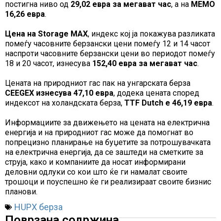
постигна ниво од
29,02
евра за мегават час
, а на
MEMO
16,26
евра
.
Цена на
Storage MAX
, индекс кој ја покажува разликата
помеѓу часовните берзански цени помеѓу 12 и 14 часот
наспроти часовните берзански цени во периодот помеѓу
18 и 20 часот, изнесува
152,40
евра за мегават час
.
Цената на природниот гас пак на унгарската берза
CEEGEX изнесува
47,10
евра
, додека цената според
индексот на холандската берза,
TTF Dutch е
46,19
евра
.
Информациите за движењето на цената на електрична
енергија и на природниот гас може да помогнат во
попрецизно планирање на буџетите за потрошувачката
на електрична енергија, да се заштеди на сметките за
струја, како и компаниите да носат информирани
деловни одлуки со кои што ќе ги намалат своите
трошоци и поуспешно ќе ги реализираат своите бизнис
планови.
HUPX берза
Поврзана содржина