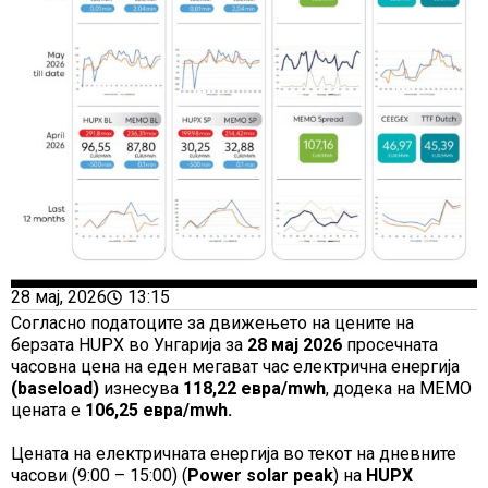
28 мај, 2026
13:15
Согласно податоците за движењето на цените на
берзата HUPX во Унгарија за
28
мај
2026
просечната
часовна цена на еден мегават час електрична енергија
(baseload)
изнесува
118,22
евра/mwh
, додека на MEMO
цената е
106,25
евра/mwh
.
Цената на електричната енергија во текот на дневните
часови (9:00 – 15:00) (
Power solar peak
) на
HUPX