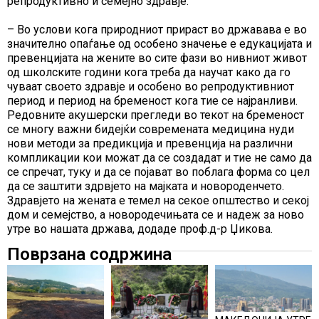
репродуктивно и семејно здравје.
– Во услови кога природниот прираст во државава е во
значително опаѓање од особено значење е едукацијата и
превенцијата на жените во сите фази во нивниот живот
од школските години кога треба да научат како да го
чуваат своето здравје и особено во репродуктивниот
период и период на бременост кога тие се најранливи.
Редовните акушерски прегледи во текот на бременост
се многу важни бидејќи современата медицина нуди
нови методи за предикција и превенција на различни
компликации кои можат да се создадат и тие не само да
се спречат, туку и да се појават во поблага форма со цел
да се заштити здрвјето на мајката и новороденчето.
Здравјето на жената е темел на секое општество и секој
дом и семејство, а новородечињата се и надеж за ново
утре во нашата држава, додаде проф.д-р Џикова.
Поврзана содржина