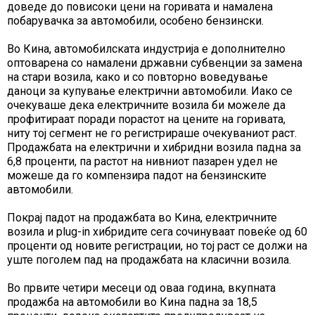
доведе до повисоки цени на горивата и намалена
побарувачка за автомобили, особено бензински.
Во Кина, автомобилската индустрија е дополнително
оптоварена со намалени државни субвенции за замена
на стари возила, како и со повторно воведување
даноци за купување електрични автомобили. Иако се
очекуваше дека електричните возила би можеле да
профитираат поради порастот на цените на горивата,
ниту тој сегмент не го регистрираше очекуваниот раст.
Продажбата на електрични и хибридни возила падна за
6,8 проценти, па растот на нивниот пазарен удел не
можеше да го компензира падот на бензинските
автомобили.
Покрај падот на продажбата во Кина, електричните
возила и plug-in хибридите сега сочинуваат повеќе од 60
проценти од новите регистрации, но тој раст се должи на
уште поголем пад на продажбата на класични возила.
Во првите четири месеци од оваа година, вкупната
продажба на автомобили во Кина падна за 18,5