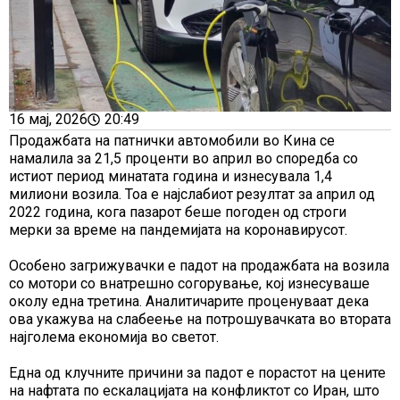
16 мај, 2026
20:49
Продажбата на патнички автомобили во Кина се
намалила за 21,5 проценти во април во споредба со
истиот период минатата година и изнесувала 1,4
милиони возила. Тоа е најслабиот резултат за април од
2022 година, кога пазарот беше погоден од строги
мерки за време на пандемијата на коронавирусот.
Особено загрижувачки е падот на продажбата на возила
со мотори со внатрешно согорување, кој изнесуваше
околу една третина. Аналитичарите проценуваат дека
ова укажува на слабеење на потрошувачката во втората
најголема економија во светот.
Една од клучните причини за падот е порастот на цените
на нафтата по ескалацијата на конфликтот со Иран, што