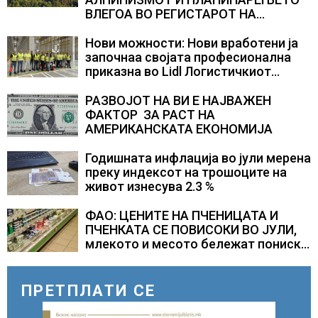
ВЛЕГОА ВО РЕГИСТАРОТ НА
КУЛТУРНО НАСЛЕДСТВО НА
СЛОВЕНИЈА
Нови можности: Нови вработени ја
започнаа својата професионална
приказна во Lidl Логистичкиот
центар во Куманово
РАЗВОЈОТ НА ВИ Е НАЈВАЖЕН
ФАКТОР ЗА РАСТ НА
АМЕРИКАНСКАТА ЕКОНОМИЈА
Годишната инфлација во јули мерена
преку индексот на трошоците на
живот изнесува 2.3 %
ФАО: ЦЕНИТЕ НА ПЧЕНИЦАТА И
ПЧЕНКАТА СЕ ПОВИСОКИ ВО ЈУЛИ,
млекото и месото бележат пониски
цени
ПРЕТПЛАТИ СЕ