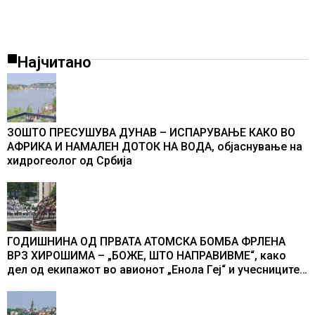
Најчитано
ЗОШТО ПРЕСУШУВА ДУНАВ – ИСПАРУВАЊЕ КАКО ВО
АФРИКА И НАМАЛЕН ДОТОК НА ВОДА, објаснување на
хидрогеолог од Србија
ГОДИШНИНА ОД ПРВАТА АТОМСКА БОМБА ФРЛЕНА
ВРЗ ХИРОШИМА – „БОЖЕ, ШТО НАПРАВИВМЕ“, како
дел од екипажот во авионот „Енола Геј“ и учесниците
во бомбардирањето го доживуваа овој настан што го
промени текот на историјата