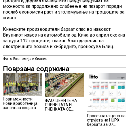
проценти, додека експертите предупредуваат на
можноста за продолжено слабеење на пазарот поради
послаб економски раст и зголемување на трошоците за
живот.
Кинеските производители бараат спас во извозот.
Вкупниот извоз на автомобили од Кина во април скокна
за дури 112 проценти, главно благодарение на
електричните возила и хибридите, пренесува Блиц.
Фото Економија и бизнис
Поврзана содржина
Нови можности:
ФАО: ЦЕНИТЕ НА
Нови вработени ја
ПЧЕНИЦАТА И
започнаа својата
ПЧЕНКАТА СЕ
професионална
ПОВИСОКИ ВО
Просечната цена на
приказна во Lidl
ЈУЛИ, млекото и
струјата на HUPX
Логистичкиот
месото бележат
берзата за 07
центар во Куманово
пониски цени
август 2026