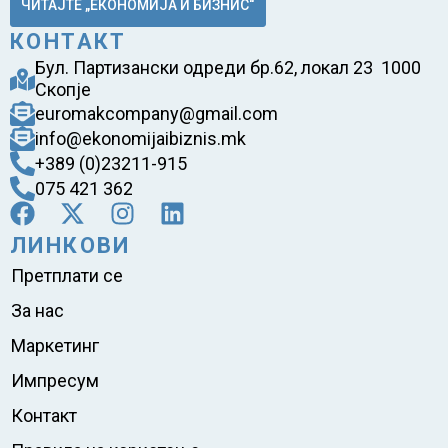
ЧИТАЈТЕ „ЕКОНОМИЈА И БИЗНИС“
КОНТАКТ
Бул. Партизански одреди бр.62, локал 23 1000
Скопје
euromakcompany@gmail.com
info@ekonomijaibiznis.mk
+389 (0)23211-915
075 421 362
ЛИНКОВИ
Претплати се
За нас
Маркетинг
Импресум
Контакт