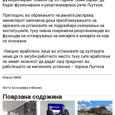
бидат фузионирани и реорганизирани, рече Љутков.
Претходно, во обраќањето на јавната расправа,
министерот напомена дека преобликувањето на
мрежата на установите не подразбира укинување на
институциите, туку нивна современа реорганизација во
функција на остварување на мисијата и визијата за која
се основани.
-Ниедно вработено лице во установите од културата
нема да го загуби работното место, туку сите вработени
ќе имаат можност да дадат свој придонес во
работењето на матичните установи – порача Љутков.
Извор МИА
Фото Економија и бизнис
Поврзана содржина