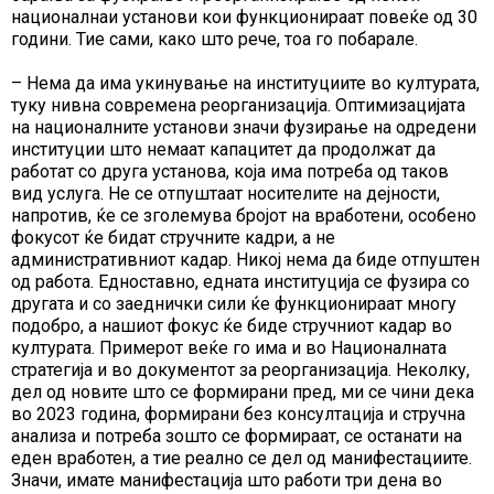
националнаи установи кои функционираат повеќе од 30
години. Тие сами, како што рече, тоа го побарале.
– Нема да има укинување на институциите во културата,
туку нивна современа реорганизација. Оптимизацијата
на националните установи значи фузирање на одредени
институции што немаат капацитет да продолжат да
работат со друга установа, која има потреба од таков
вид услуга. Не се отпуштаат носителите на дејности,
напротив, ќе се зголемува бројот на вработени, особено
фокусот ќе бидат стручните кадри, а не
административниот кадар. Никој нема да биде отпуштен
од работа. Едноставно, едната институција се фузира со
другата и со заеднички сили ќе функционираат многу
подобро, а нашиот фокус ќе биде стручниот кадар во
културата. Примерот веќе го има и во Националната
стратегија и во документот за реорганизација. Неколку,
дел од новите што се формирани пред, ми се чини дека
во 2023 година, формирани без консултација и стручна
анализа и потреба зошто се формираат, се останати на
еден вработен, а тие реално се дел од манифестациите.
Значи, имате манифестација што работи три дена во