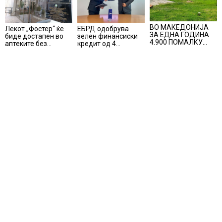
ВО МАКЕДОНИЈА
ЕБРД одобрува
Лекот „Фостер“ ќе
ЗА ЕДНА ГОДИНА
зелен финансиски
биде достапен во
4.900 ПОМАЛКУ
кредит од 4
аптеките без
ЗАПИШАНИ
милиони евра на
доплата, само со
ПРВАЧИЊА
НЛБ Банка
законски
утврдената
партиципација