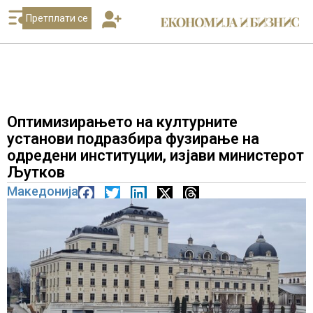
Претплати се
Оптимизирањето на културните
установи подразбира фузирање на
одредени институции, изјави министерот
Љутков
Македонија