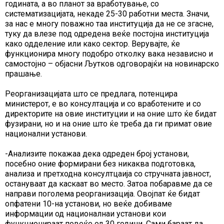
годината, а во планот за вработување, со
систематизацијата, некаде 25-30 работни места. Значи,
за нас е многу поважно таа институција да не се згасне,
туку да влезе под одредена веќе постојна институција
како одделение или како сектор. Верувајте, ќе
функционира многу подобро отколку вака независно и
самостојно – објасни Љутков одговорајќи на новинарско
прашање.
Реорганизацијата што се предлага, потенцира
министерот, е во консултација и со вработените и со
директорите на овие институции и на оние што ќе бидат
фузирани, но и на оние што ќе треба да ги примат овие
национални установи.
-Анализите покажаа дека одреден број установи,
посебно оние формирани без никаква подготовка,
анализа и претходна консултцаија со стручната јавност,
остануваат да каскаат во место. Затоа побаравме да се
направи поголема реорганизација. Овојпат ќе бидат
опфатени 10-на установи, но веќе добиваме
информации од националнаи установи кои
функционираат повеќе од 30 години. Сами бараат да