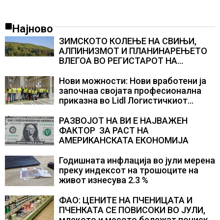
Најново
ЗИМСКОТО КОЛЕЊЕ НА СВИЊИ,
АЛПИНИЗМОТ И ПЛАНИНАРЕЊЕТО
ВЛЕГОА ВО РЕГИСТАРОТ НА
КУЛТУРНО НАСЛЕДСТВО НА
СЛОВЕНИЈА
Нови можности: Нови вработени ја
започнаа својата професионална
приказна во Lidl Логистичкиот
центар во Куманово
РАЗВОЈОТ НА ВИ Е НАЈВАЖЕН
ФАКТОР ЗА РАСТ НА
АМЕРИКАНСКАТА ЕКОНОМИЈА
Годишната инфлација во јули мерена
преку индексот на трошоците на
живот изнесува 2.3 %
ФАО: ЦЕНИТЕ НА ПЧЕНИЦАТА И
ПЧЕНКАТА СЕ ПОВИСОКИ ВО ЈУЛИ,
млекото и месото бележат пониски