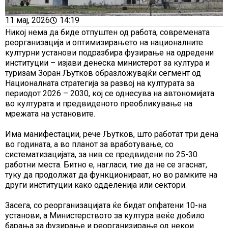
11 мај, 2026
14:19
Никој нема да биде отпуштен од работа, современата
реорганизација и оптимизирањето на националните
културни установи подразбира фузирање на одредени
институции – изјави денеска министерот за култура и
туризам Зоран Љутков образложувајќи сегмент од
Националната стратегија за развој на културата за
периодот 2026 – 2030, кој се однесува на автономијата
во културата и предвиденото преобликување на
мрежата на установите.
Има манифестации, рече Љутков, што работат три дена
во годината, а во планот за вработување, со
систематизацијата, за нив се предвидени по 25-30
работни места. Битно е, нагласи, тие да не се згаснат,
туку да продолжат да функционираат, но во рамките на
други институции како одделенија или сектори.
Засега, со реорганизацијата ќе бидат опфатени 10-на
установи, а Министерството за култура веќе добило
барања за фузирање и реорганизирање од некои