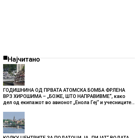
Најчитано
ГОДИШНИНА ОД ПРВАТА АТОМСКА БОМБА ФРЛЕНА
ВРЗ ХИРОШИМА – „БОЖЕ, ШТО НАПРАВИВМЕ“, како
дел од екипажот во авионот „Енола Геј“ и учесниците
во бомбардирањето го доживуваа овој настан што го
промени текот на историјата
КОЛКУ ЦЕНТРИТЕ ЗА ПОДАТОЦИ ЈА „ПИЈАТ“ ВОДАТА