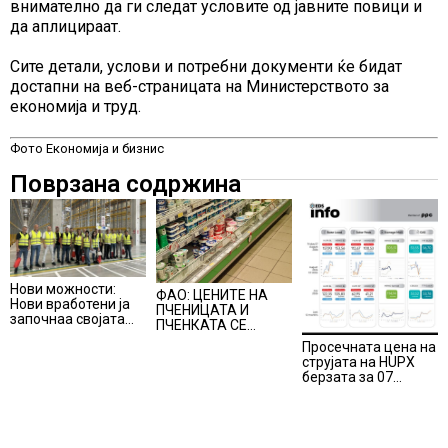
внимателно да ги следат условите од јавните повици и
да аплицираат.
Сите детали, услови и потребни документи ќе бидат
достапни на веб-страницата на Министерството за
економија и труд.
Фото Економија и бизнис
Поврзана содржина
Нови можности:
ФАО: ЦЕНИТЕ НА
Нови вработени ја
ПЧЕНИЦАТА И
започнаа својата
ПЧЕНКАТА СЕ
професионална
ПОВИСОКИ ВО
Просечната цена на
приказна во Lidl
ЈУЛИ, млекото и
струјата на HUPX
Логистичкиот
месото бележат
берзата за 07
центар во Куманово
пониски цени
август 2026
изнесува 157,93
евра за мегават
час, на МЕМО 153,56