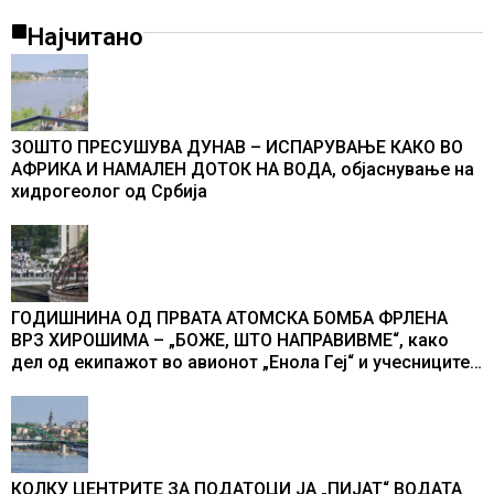
Најчитано
ЗОШТО ПРЕСУШУВА ДУНАВ – ИСПАРУВАЊЕ КАКО ВО
АФРИКА И НАМАЛЕН ДОТОК НА ВОДА, објаснување на
хидрогеолог од Србија
ГОДИШНИНА ОД ПРВАТА АТОМСКА БОМБА ФРЛЕНА
ВРЗ ХИРОШИМА – „БОЖЕ, ШТО НАПРАВИВМЕ“, како
дел од екипажот во авионот „Енола Геј“ и учесниците
во бомбардирањето го доживуваа овој настан што го
промени текот на историјата
КОЛКУ ЦЕНТРИТЕ ЗА ПОДАТОЦИ ЈА „ПИЈАТ“ ВОДАТА