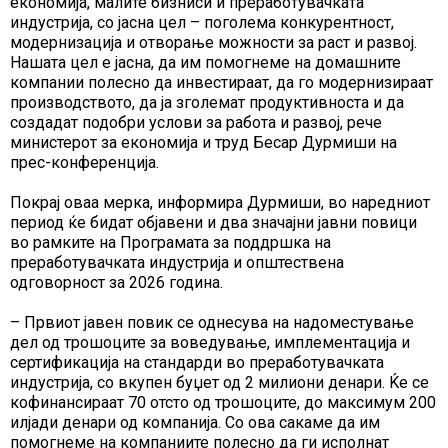
економија, малите бизниси и преработувачката
индустрија, со јасна цел – поголема конкурентност,
модернизација и отворање можности за раст и развој.
Нашата цел е јасна, да им помогнеме на домашните
компании полесно да инвестираат, да го модернизираат
производството, да ја зголемат продуктивноста и да
создадат подобри услови за работа и развој, рече
министерот за економија и труд Бесар Дурмиши на
прес-конференција.
Покрај оваа мерка, информира Дурмиши, во наредниот
период ќе бидат објавени и два значајни јавни повици
во рамките на Програмата за поддршка на
преработувачката индустрија и општествена
одговорност за 2026 година.
– Првиот јавен повик се однесува на надоместување
дел од трошоците за воведување, имплементација и
сертификација на стандарди во преработувачката
индустрија, со вкупен буџет од 2 милиони денари. Ќе се
кофинансираат 70 отсто од трошоците, до максимум 200
илјади денари од компанија. Со ова сакаме да им
помогнеме на компаниите полесно да ги исполнат