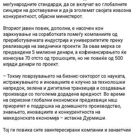
меѓународните стандарди, да се вклучат во глобалните
синџири на доставувачи и да ја зголемат својата извозна
конкурентност, објасни министерот.
Вториот јавен повик, дополни, е насочен кон
зајакнување на соработката помеѓу компаниите од
преработувачката индустрија и универзитетите преку
реализација на заеднички проекти. За оваа мерка се
предвидени 5 милиони денари, а кофинансирањето ќе
изнесува 70 отсто од трошоците, но не повеќе од 500
илјади денари по проект.
– Токму поврзувањето на бизнис-секторот со науката,
истражувањето и иновациите е клучно за технолошки
напредок, зелена и дигитална транзиција и создавање
производи со поголема додадена вредност. Во време
на сериозни глобални економски предизвици наш
приоритет е поддршка на домашното производство,
знаењето, иновациите и конкурентноста на
македонската економија – истакна Дурмиши.
Тој ги повика сите заинтересирани компании и занаетчии