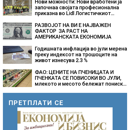
СЛОВЕНИЈА
Нови можности: Нови вработени ја
започнаа својата професионална
приказна во Lidl Логистичкиот
центар во Куманово
РАЗВОЈОТ НА ВИ Е НАЈВАЖЕН
ФАКТОР ЗА РАСТ НА
АМЕРИКАНСКАТА ЕКОНОМИЈА
Годишната инфлација во јули мерена
преку индексот на трошоците на
живот изнесува 2.3 %
ФАО: ЦЕНИТЕ НА ПЧЕНИЦАТА И
ПЧЕНКАТА СЕ ПОВИСОКИ ВО ЈУЛИ,
млекото и месото бележат пониски
цени
ПРЕТПЛАТИ СЕ