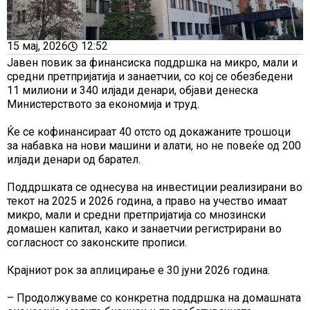
15 мај, 2026
12:52
Јавен повик за финансиска поддршка на микро, мали и
средни претпријатија и занаетчии, со кој се обезбедени
11 милиони и 340 илјади денари, објави денеска
Министерството за економија и труд.
Ќе се кофинансираат 40 отсто од докажаните трошоци
за набавка на нови машини и алати, но не повеќе од 200
илјади денари од барател.
Поддршката се однесува на инвестиции реализирани во
текот на 2025 и 2026 година, а право на учество имаат
микро, мали и средни претпријатија со мнозински
домашен капитал, како и занаетчии регистрирани во
согласност со законските прописи.
Крајниот рок за аплицирање е 30 јуни 2026 година.
– Продолжуваме со конкретна поддршка на домашната