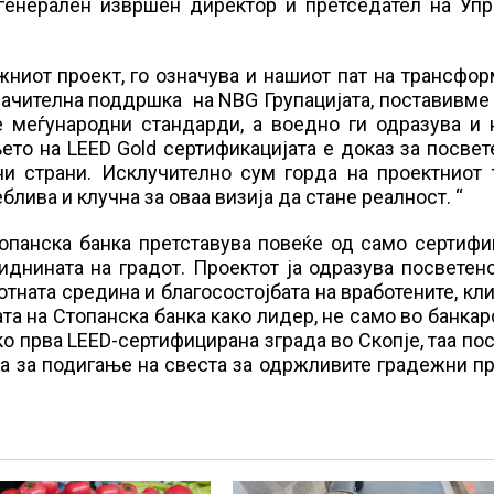
генерален извршен директор и претседател на Упр
жниот проект, го означува и нашиот пат на трансфор
начителна поддршка на NBG Групацијата, поставивме
е меѓународни стандарди, а воедно ги одразува и 
то на LEED Gold сертификацијата е доказ за посвет
ни страни. Исклучително сум горда на проектниот 
лива и клучна за оваа визија да стане реалност. “
топанска банка претставува повеќе од само сертиф
иднината на градот. Проектот ја одразува посветен
тната средина и благосостојбата на вработените, кл
ата на Стопанска банка како лидер, не само во банкар
о прва LEED-сертифицирана зграда во Скопје, таа по
а за подигање на свеста за одржливите градежни п