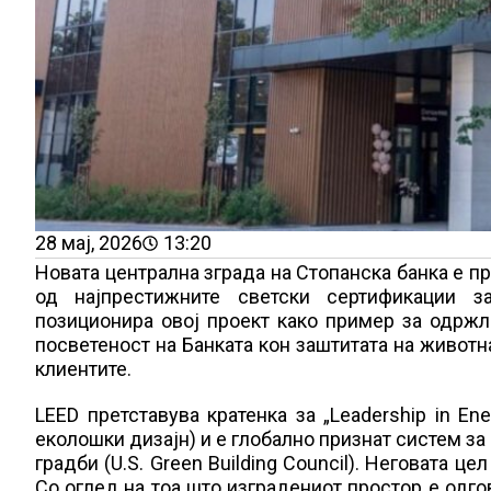
28 мај, 2026
13:20
Новата централна зграда на Стопанска банка е пр
од најпрестижните светски сертификации з
позиционира овој проект како пример за одржл
посветеност на Банката кон заштитата на животна
клиентите.
LEED претставува кратенка за „Leadership in En
еколошки дизајн) и е глобално признат систем за
градби (U.S. Green Building Council). Неговата 
Со оглед на тоа што изградениот простор е одго