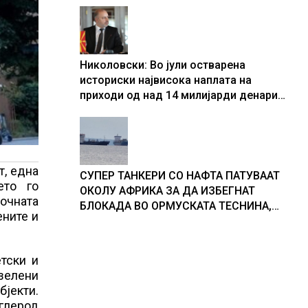
Николовски: Во јули остварена
историски највисока наплата на
приходи од над 14 милијарди денари
– изградивме систем што испорачува
резултати
т, една
СУПЕР ТАНКЕРИ СО НАФТА ПАТУВААТ
ето го
ОКОЛУ АФРИКА ЗА ДА ИЗБЕГНАТ
рочната
БЛОКАДА ВО ОРМУСКАТА ТЕСНИНА,
ените и
повеќе од 1.000 бродови поминаа низ
морскиот премин со помош на
американската војска
етски и
 зелени
бјекти.
аглерод