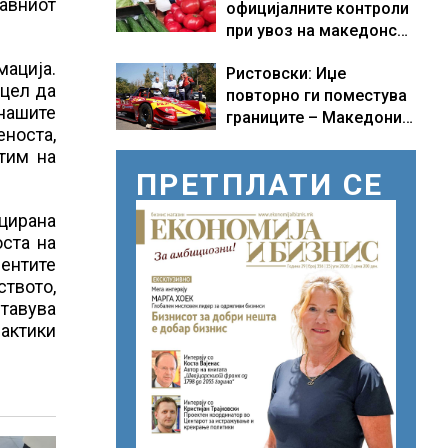
авниот
официјалните контроли
при увоз на македонско
свежо овошје, домати и
мација.
Ристовски: Иџе
пиперки, објави АХВ
 цел да
повторно ги поместува
нашите
границите – Македонија
еноста,
добива нова причина за
тим на
гордост
ПРЕТПЛАТИ СЕ
ицирана
оста на
иентите
ството,
ставува
рактики