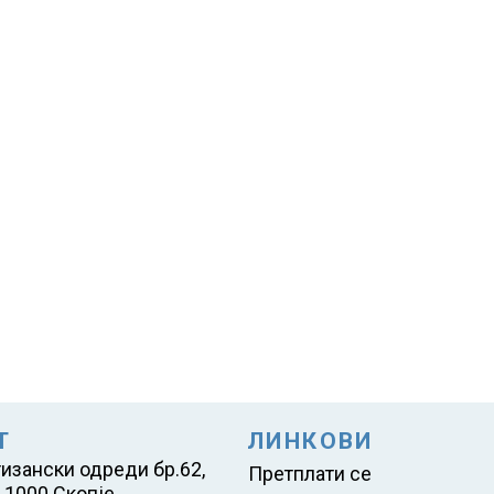
Т
ЛИНКОВИ
тизански одреди бр.62,
Претплати се
 1000 Скопје