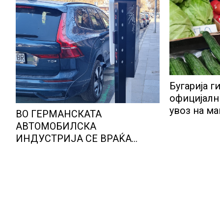
Бугарија г
официјалн
увоз на м
ВО ГЕРМАНСКАТА
овошје, до
АВТОМОБИЛСКА
објави АХ
ИНДУСТРИЈА СЕ ВРАЌА
ОПТИМИЗМОТ