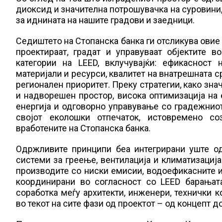
диоксид и значителна потрошувачка на суровини,
за иднината на нашите градови и заедници.
Седиштето на Стопанска банка ги отсликува овие 
проектираат, градат и управуваат објектите в
категории на LEED, вклучувајќи: ефикасност 
материјали и ресурси, квалитет на внатрешната с
регионален приоритет. Преку стратегии, како зн
и надворешен простор, висока оптимизација на 
енергија и одговорно управување со градежниот
својот еколошки отпечаток, истовремено с
вработените на Стопанска банка.
Одржливите принципи беа интегрирани уште од
системи за греење, вентилација и климатизација
производите со ниски емисии, водоефикасните 
координирани во согласност со LEED барањат
соработка меѓу архитекти, инженери, технички к
во текот на сите фази од проектот – од концепт 