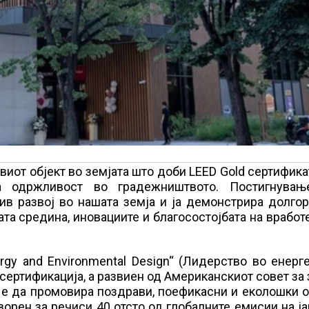
виот објект во земјата што доби LEED Gold сертифика
а одржливост во градежништвото. Постигнувањ
ив развој во нашата земја и ја демонстрира долго
та средина, иновациите и благосостојбата на вработ
ergy and Environmental Design“ (Лидерство во енерг
 сертификација, а развиен од Американскиот совет за
цел е да промовира поздрави, поефикасни и еколошки о
ворен за речиси 40 отсто од глобалните емисии на ј