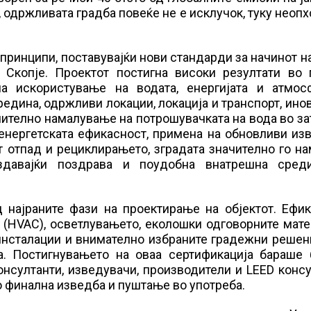
 одржливата градба повеќе не е исклучок, туку неоп
принципи, поставувајќи нови стандарди за начинот на
о Скопје. Проектот постигна високи резултати во 
на искористување на водата, енергијата и атмосф
редина, одржливи локации, локација и транспорт, ино
ачително намалување на потрошувачката на вода во з
енергетската ефикасност, примена на обновливи из
 отпад и рециклирањето, зградата значително го н
оздавајќи поздрава и поудобна внатрешна сред
 најраните фази на проектирање на објектот. Ефик
 (HVAC), осветлувањето, еколошки одговорните мате
инсталации и внимателно избраните градежни решен
а. Постигнувањето на оваа сертификација бараше 
онсултанти, изведувачи, производители и LEED конс
до финална изведба и пуштање во употреба.