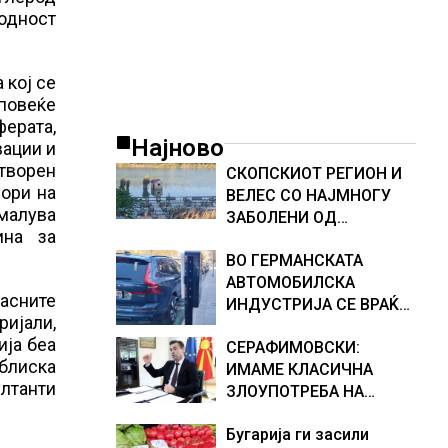
ходност
 кој се
повеќе
ерата,
Најново
вации и
атворен
СКОПСКИОТ РЕГИОН И
вори на
ВЕЛЕС СО НАЈМНОГУ
амалува
ЗАБОЛЕНИ ОД
ина за
ЗАПАДНОНИЛСКА
ВО ГЕРМАНСКАТА
ТРЕСКА, објави
АВТОМОБИЛСКА
министерот за
асните
ИНДУСТРИЈА СЕ ВРАЌА
здравство Сашо
ријали,
ОПТИМИЗМОТ
Клековски
ија беа
СЕРАФИМОВСКИ:
блиска
ИМАМЕ КЛАСИЧНА
ултанти
ЗЛОУПОТРЕБА НА
СУБВЕНЦИИТЕ И ПРИ
Бугарија ги засили
ОТКУПОТ НА МЛЕКОТО