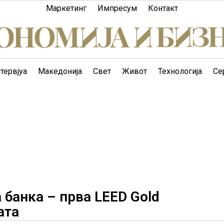
Маркетинг
Импресум
Контакт
тервјуа
Македонија
Свет
Живот
Технологија
Се
 банка – прва LEED Gold
ата