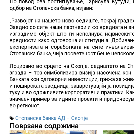
По повод ова постигнување, Хрисула Кутуди, 
одбор на Стопанска банка, изјави:
„Развојот на нашето ново седиште, покрај граде
Заедно со сите наши партнери и со вредната и з
изградиме објект што ги исполнува највисокит
вредности како одговорна институција. Добивање
експертизата и соработката на сите инволвира
Стопанска банка, чија посветеност беше непоколеб
Лоцирано во срцето на Скопје, седиштето на С
зграда – тоа симболизира визија насочена кон 
Банката кон одговорни инвестиции, грижа за живо
и пошироката заедница, зацврстувајќи ја позициј
туку и во одржливите корпоративни практики. Как
значаен пример за идните проекти и придонесув
во регионот.
Стопанска банка АД – Скопје
Поврзана содржина