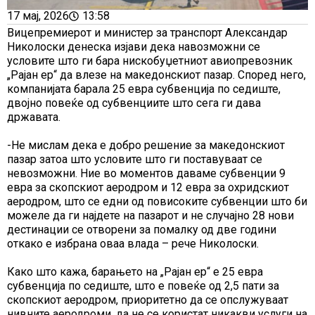
17 мај, 2026
13:58
Вицепремиерот и министер за транспорт Александар
Николоски денеска изјави дека навозможни се
условите што ги бара нискобуџетниот авиопревозник
„Рајан ер“ да влезе на македонскиот пазар. Според него,
компанијата барала 25 евра субвенција по седиште,
двојно повеќе од субвенциите што сега ги дава
државата.
-Не мислам дека е добро решение за македонскиот
пазар затоа што условите што ги поставуваат се
невозможни. Ние во моментов даваме субвенции 9
евра за скопскиот аеродром и 12 евра за охридскиот
аеродром, што се едни од повисоките субвенции што би
можеле да ги најдете на пазарот и не случајно 28 нови
дестинации се отворени за помалку од две години
откако е избрана оваа влада – рече Николоски.
Како што кажа, барањето на „Рајан ер“ е 25 евра
субвенција по седиште, што е повеќе од 2,5 пати за
скопскиот аеродром, приоритетно да се опслужуваат
нивните аеродроми, да не се користат никакви услуги на