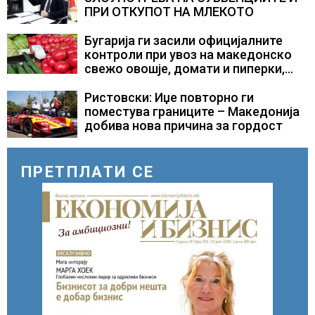
ПРИ ОТКУПОТ НА МЛЕКОТО
Бугарија ги засили официјалните
контроли при увоз на македонско
свежо овошје, домати и пиперки,
објави АХВ
Ристовски: Иџе повторно ги
поместува границите – Македонија
добива нова причина за гордост
ПРЕТПЛАТИ СЕ