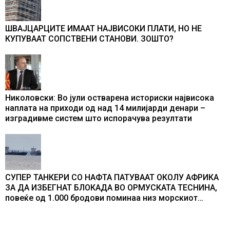
ШВАЈЦАРЦИТЕ ИМААТ НАЈВИСОКИ ПЛАТИ, НО НЕ
КУПУВААТ СОПСТВЕНИ СТАНОВИ. ЗОШТО?
Николовски: Во јули остварена историски највисока
наплата на приходи од над 14 милијарди денари –
изградивме систем што испорачува резултати
СУПЕР ТАНКЕРИ СО НАФТА ПАТУВААТ ОКОЛУ АФРИКА
ЗА ДА ИЗБЕГНАТ БЛОКАДА ВО ОРМУСКАТА ТЕСНИНА,
повеќе од 1.000 бродови поминаа низ морскиот
премин со помош на американската војска