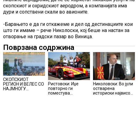
скопскиот и охридскиот аеродром, а компанијата има
дури и сопствени скали во авионите.
-Барањето е да ги откажеме и дел од дестинациите кои
што ги имаме – рече Николоски, кој беше на настан за
отворање на градски пазар во Виница.
Поврзана содржина
СКОПСКИОТ
Ристовски: Иџе
Николовски: Во јули
РЕГИОН И ВЕЛЕС СО
повторно ги
остварена
НАЈМНОГУ
поместува
историски највисока
ЗАБОЛЕНИ ОД
границите –
наплата на приходи
ЗАПАДНОНИЛСКА
Македонија добива
од над 14
ТРЕСКА, објави
нова причина за
милијарди денари –
министерот за
гордост
изградивме систем
здравство Сашо
што испорачува
Клековски
резултати